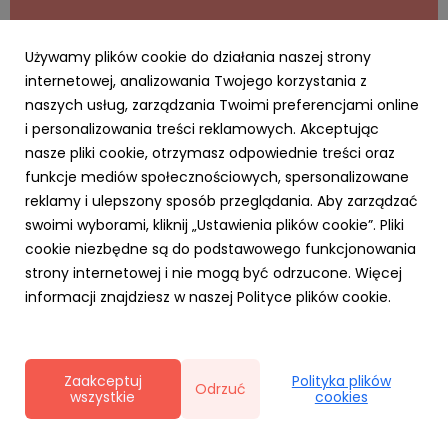
Używamy plików cookie do działania naszej strony
internetowej, analizowania Twojego korzystania z
naszych usług, zarządzania Twoimi preferencjami online
i personalizowania treści reklamowych. Akceptując
AKTUALNOŚCI
nasze pliki cookie, otrzymasz odpowiednie treści oraz
Cyfrowy Biznes się opłaca – rusza
funkcje mediów społecznościowych, spersonalizowane
kampania MRiT i NASK dla MŚP. Za realizację
reklamy i ulepszony sposób przeglądania. Aby zarządzać
odpowiada RO
swoimi wyborami, kliknij „Ustawienia plików cookie”. Pliki
20 kwietnia 2026
cookie niezbędne są do podstawowego funkcjonowania
Agencja Ro na zlecenie Ministerstwa Rozwoju i
strony internetowej i nie mogą być odrzucone. Więcej
Technologii realizuje kampanię „Cyfrowy Biznes”.
informacji znajdziesz w naszej Polityce plików cookie.
Inicjatywa skierowana do sektora MŚP promuje
wdrażanie nowych technologii w biznesie i opiera się na
krótkich, przystępnych treściach typu „snack content”.
Działania zaplanowan...
Zaakceptuj
Polityka plików
Odrzuć
wszystkie
cookies
Polityka prywatności
|
Klauzula RODO