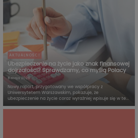
AKTUALNOŚCI
Ubezpieczenie na życie jako znak finansowej
dojrzałości? Sprawdzamy, co myślą Polacy
8 maja 2026
Nowy raport, przygotowany we współpracy z
Uniwersytetem Warszawskim, pokazuje, że
ubezpieczenie na życie coraz wyraźniej wpisuje się w ten
sam system wartości, z którym Polacy łączą dorosłość,
odpowiedzialność i rozsądne planowanie przyszłości.
Blisko połowa badanych uwa...