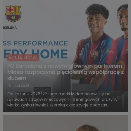
AKTUALNOŚCI
FC Barcelona z nowym głównym partnerem.
Midea rozpoczyna pięcioletnią współpracę z
klubem
16 lipca 2026
Od sezonu 2026/27 logo marki Midea pojawi się na
rękawach strojów meczowych i treningowych drużyny.
Marka zyska również szeroką ekspozycję podczas
rozgrywek FC Barcelony w ramach LaLiga. Pięcioletnia
współpraca obejmie także wspólne działania skierowane
do kibiców, kampa...