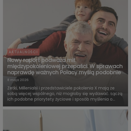
AKTUALNOŚCI
Nowy raport podważa mit
międzypokoleniowej przepaści. W sprawach
naprawdę ważnych Polacy myślą podobnie
8 maja 2026
Zetki, Millenialsi i przedstawiciele pokolenia X mają ze
sobą więcej wspólnego, niż mogłoby się wydawać. Łączą
ich podobne priorytety życiowe i sposób myślenia o
przyszłości. Są zgodni co do tego, że o dorosłości i
dojrzałości życiowej decydują przede wszystkim:
samodzie...