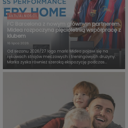
AKTUALNOŚCI
FC Barcelona z nowym głównym partnerem.
Midea rozpoczyna pięcioletnią współpracę z
klubem
16 lipca 2026
Od sezonu 2026/27 logo marki Midea pojawi się na
rękawach strojów meczowych i treningowych drużyny.
Marka zyska również szeroką ekspozycję podczas
rozgrywek FC Barcelony w ramach LaLiga. Pięcioletnia
współpraca obejmie także wspólne działania skierowane
do kibiców, kampa...