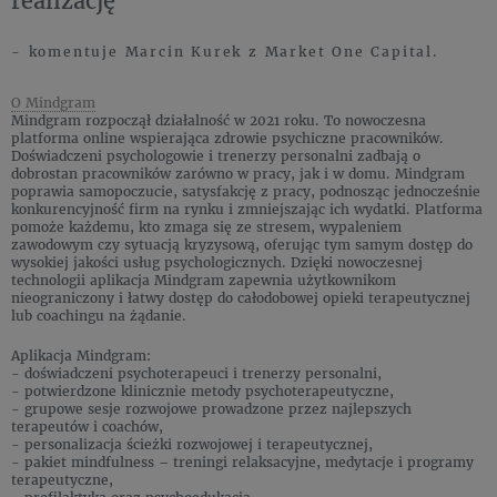
realizację”
- komentuje Marcin Kurek z Market One Capital.
O Mindgram
Mindgram rozpoczął działalność w 2021 roku. To nowoczesna
platforma online wspierająca zdrowie psychiczne pracowników.
Doświadczeni psychologowie i trenerzy personalni zadbają o
dobrostan pracowników zarówno w pracy, jak i w domu. Mindgram
poprawia samopoczucie, satysfakcję z pracy, podnosząc jednocześnie
konkurencyjność firm na rynku i zmniejszając ich wydatki. Platforma
pomoże każdemu, kto zmaga się ze stresem, wypaleniem
zawodowym czy sytuacją kryzysową, oferując tym samym dostęp do
wysokiej jakości usług psychologicznych. Dzięki nowoczesnej
technologii aplikacja Mindgram zapewnia użytkownikom
nieograniczony i łatwy dostęp do całodobowej opieki terapeutycznej
lub coachingu na żądanie.
Aplikacja Mindgram:
- doświadczeni psychoterapeuci i trenerzy personalni,
- potwierdzone klinicznie metody psychoterapeutyczne,
- grupowe sesje rozwojowe prowadzone przez najlepszych
terapeutów i coachów,
- personalizacja ścieżki rozwojowej i terapeutycznej,
- pakiet mindfulness – treningi relaksacyjne, medytacje i programy
terapeutyczne,