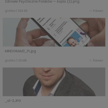
Zdrowie Psychiczne Polaków — kopia (2).png
grafika
|
299 KB
Pobierz
MINDGRAM3_PL.jpg
grafika
|
1,13 MB
Pobierz
_a1-2.JPG