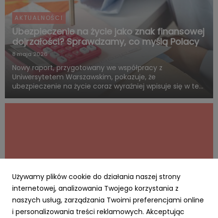
AKTUALNOŚCI
Ubezpieczenie na życie jako znak finansowej
dojrzałości? Sprawdzamy, co myślą Polacy
8 maja 2026
Nowy raport, przygotowany we współpracy z
Uniwersytetem Warszawskim, pokazuje, że
ubezpieczenie na życie coraz wyraźniej wpisuje się w ten
sam system wartości, z którym Polacy łączą dorosłość,
odpowiedzialność i rozsądne planowanie przyszłości.
Blisko połowa badanych uwa...
Używamy plików cookie do działania naszej strony
internetowej, analizowania Twojego korzystania z
naszych usług, zarządzania Twoimi preferencjami online
i personalizowania treści reklamowych. Akceptując
AKTUALNOŚCI