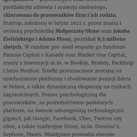
profilaktyki zdrowia i rozwoju osobistego,
s
kierowana do pracowników firm i ich rodzin
.
Startup, założony w lutym 2021 r. przez znaną i
cenioną psycholożkę
Małgorzatę Ohme
oraz
Jakuba
Zielińskiego i Adama Plonę
, pozyskał
8,5 miliona
złotych
. W rundzie pre-seed wsparły go fundusze
Pamoja Capital z Kanady oraz Market One Capital,
znany z inwestycji m.in. w Booksy, Brainly, Packhelp
i Jutro Medical. Środki przeznaczone zostaną na
uruchomienie platformy i zbudowanie pozycji lidera
w Polsce, a także dynamiczną ekspansję na rynkach
zagranicznych. Pomoc psychologiczną dla
pracowników, za pośrednictwem podobnych
platform, na świecie udostępniają technologiczni
giganci, jak Google, Facebook, Uber, Twitter czy
eBay, a także tradycyjne firmy, m.in. Domino’s,
Sephora, Pixars. Mindgram prowadzi obecnie