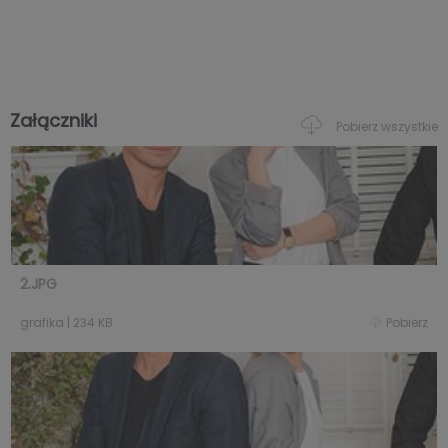
Załączniki
Pobierz wszystkie
2.JPG
grafika
|
234 KB
Pobierz