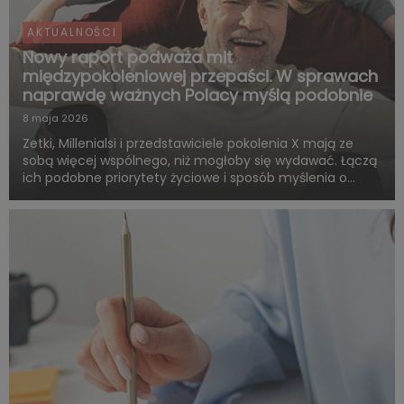
AKTUALNOŚCI
Nowy raport podważa mit
międzypokoleniowej przepaści. W sprawach
naprawdę ważnych Polacy myślą podobnie
8 maja 2026
Zetki, Millenialsi i przedstawiciele pokolenia X mają ze
sobą więcej wspólnego, niż mogłoby się wydawać. Łączą
ich podobne priorytety życiowe i sposób myślenia o
przyszłości. Są zgodni co do tego, że o dorosłości i
dojrzałości życiowej decydują przede wszystkim:
samodzie...