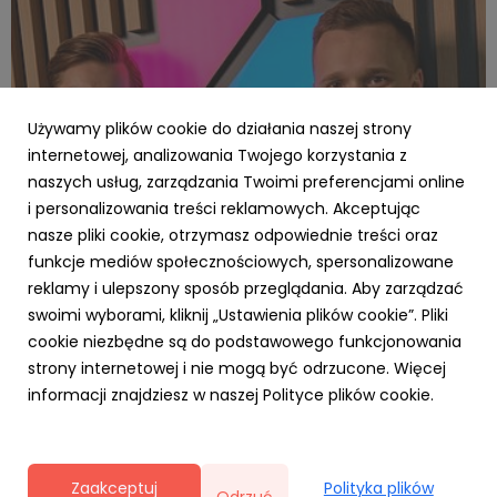
Używamy plików cookie do działania naszej strony
internetowej, analizowania Twojego korzystania z
naszych usług, zarządzania Twoimi preferencjami online
i personalizowania treści reklamowych. Akceptując
UPACJENTA
nasze pliki cookie, otrzymasz odpowiednie treści oraz
PONAD 21 MLN ZŁ W RUNDZIE SEED DLA
funkcje mediów społecznościowych, spersonalizowane
UPACJENTA. LIDER HOME TESTING TWORZY
reklamy i ulepszony sposób przeglądania. Aby zarządzać
DOMOWY SYSTEM BADAŃ KRWI DLA EUROPY.
swoimi wyborami, kliknij „Ustawienia plików cookie”. Pliki
22 lutego 2022
cookie niezbędne są do podstawowego funkcjonowania
Czołowe polskie VC, zagraniczni inwestorzy i ponad 21
strony internetowej i nie mogą być odrzucone. Więcej
mln złotych - smart lab uPacjenta ogłasza zamknięcie
informacji znajdziesz w naszej Polityce plików cookie.
rundy seed. Fundusze pomogą ułatwić dostęp do badań
krwi oraz testów COVID w Europie oraz wzmocnić
przewagę technologiczną na arenie międzynarodowej.
Zaakceptuj
Polityka plików