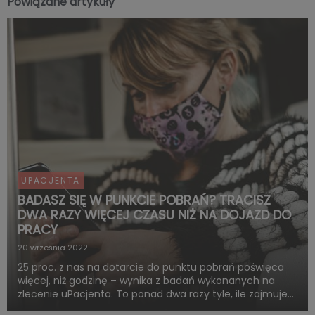
Powiązane artykuły
UPACJENTA
BADASZ SIĘ W PUNKCIE POBRAŃ? TRACISZ
DWA RAZY WIĘCEJ CZASU NIŻ NA DOJAZD DO
PRACY
20 września 2022
25 proc. z nas na dotarcie do punktu pobrań poświęca
więcej, niż godzinę – wynika z badań wykonanych na
zlecenie uPacjenta. To ponad dwa razy tyle, ile zajmuje
średnia podróż do pracy w Polsce. Dla 23 proc.