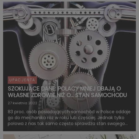
ankietowanych wizyta w gabinecie wiąże się z
koniecznością wzięc...
UPACJENTA
SZOKUJĄCE DANE: POLACY MNIEJ DBAJĄ O
WŁASNE ZDROWIE NIŻ O… STAN SAMOCHODU
27 kwietnia 2022
83 proc. osób posiadających samochód w Polsce oddaje
go do mechanika raz w roku lub częściej. Jednak tylko
połowa z nas tak samo często sprawdza stan swojego
zdrowia. Najnowsze badania uPacjenta zrealizowane na
reprezentatywnej grupie Polaków rzucają nowe światło