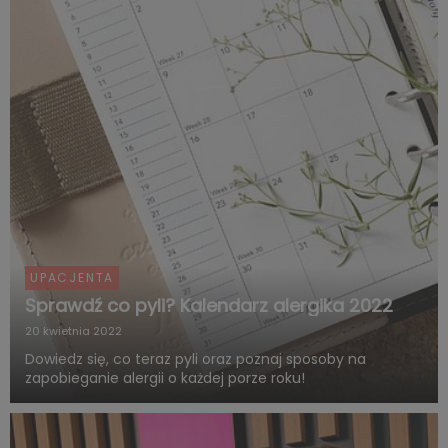
na nasz...
UPACJENTA
Sprawdź co pyli? Kalendarz alergika 2022
20 kwietnia 2022
Dowiedz się, co teraz pyli oraz poznaj sposoby na
zapobieganie alergii o każdej porze roku!