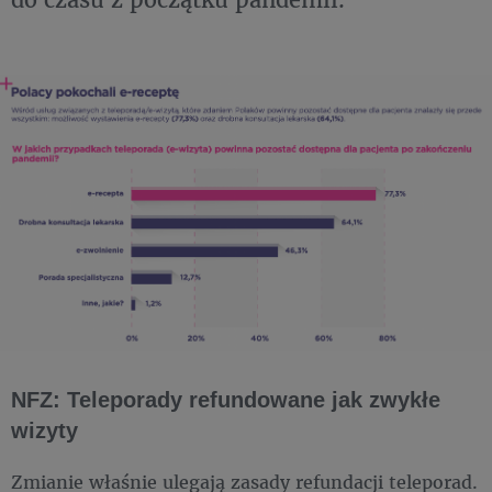
NFZ: Teleporady refundowane jak zwykłe
wizyty
Zmianie właśnie ulegają zasady refundacji teleporad.