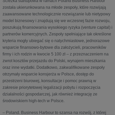
Ścieżka startupowa w ramach Poland Business Harbour
została ukierunkowana na młode zespoły, które rozwijają
zaawansowane technologicznie rozwiązanie lub nietypowy
model biznesowy i znajdują się we wczesnej fazie rozwoju,
poszukują finansowania wysokiego ryzyka (venture capital) i
partnerów komercyjnych. Zespoły spełniające tak określone
kryteria mogły ubiegać się o natychmiastowe, jednorazowe
wsparcie ﬁnansowo-bytowe dla założycieli, pracowników
firmy i ich rodzin w kwocie 5 100 zł – z przeznaczeniem na
zwrot kosztów przejazdu do Polski, wynajem mieszkania
oraz inne wydatki. Dodatkowo, zakwalifikowane zespoły
otrzymały wsparcie konsjerża w Polsce, dostęp do
przestrzeni biurowej, konsultacje i pomoc prawną w
zakresie priorytetowej legalizacji pobytu i rozpoczęcia
działalności gospodarczej, jak również integrację ze
środowiskiem high-tech w Polsce.
– Poland. Business Harbour to szansa na rozwój, z której