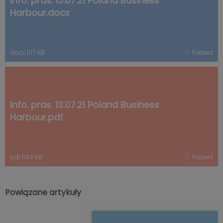
Info. pras. 13.07.21 Poland Business
Harbour.docx
docx
|
117 KB
Pobierz
Info. pras. 13.07.21 Poland Business
Harbour.pdf
pdf
|
184 KB
Pobierz
Powiązane artykuły