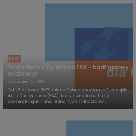
PARP
Twoja firma a Dyrektywa EAA – bądź gotowy
na zmiany!
24 października 2025
Od 28 czerwca 2025 roku w Polsce obowiązuje Europejski
Akt o Dostępności (EAA), który nakłada na firmy
obowiązek spełniania jednolitych standardów
dostępności produktów i usług. Polska Agencja Rozwoju
Przedsiębiorczości (PARP), w ramach Funduszy
Europejskich dla Rozwoju ...