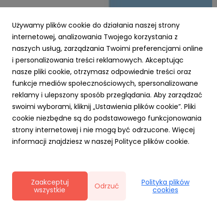
Używamy plików cookie do działania naszej strony
internetowej, analizowania Twojego korzystania z
naszych usług, zarządzania Twoimi preferencjami online
i personalizowania treści reklamowych. Akceptując
PARP
nasze pliki cookie, otrzymasz odpowiednie treści oraz
Zielone światło dla Twojej firmy – nawet 3,5
funkcje mediów społecznościowych, spersonalizowane
mln zł na ekologiczną transformację z
reklamy i ulepszony sposób przeglądania. Aby zarządzać
Funduszy Europejskich!
swoimi wyborami, kliknij „Ustawienia plików cookie”. Pliki
23 października 2025
cookie niezbędne są do podstawowego funkcjonowania
Chcesz, aby Twoja firma działała nowocześnie,
strony internetowej i nie mogą być odrzucone. Więcej
ekologicznie i oszczędnie? Dzięki Funduszom Europejskim
informacji znajdziesz w naszej Polityce plików cookie.
dla Polski Wschodniej (FEPW), oferowanym przez Polską
Agencję Rozwoju Przedsiębiorczości (PARP), możesz
przeprowadzić transformację swojego biznesu w
kierunku gospodarki...
Zaakceptuj
Polityka plików
Odrzuć
wszystkie
cookies
Polityka prywatności
|
Klauzula RODO