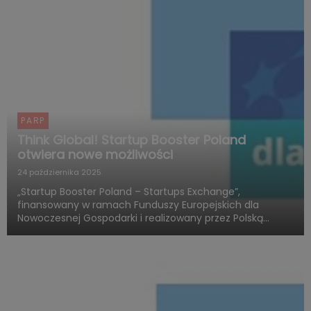
PARP
Think Global! Startup Booster Poland
otwiera nowe możliwości
24 października 2025
„Startup Booster Poland – Startups Exchange”,
finansowany w ramach Funduszy Europejskich dla
Nowoczesnej Gospodarki i realizowany przez Polską
Agencję Rozwoju Przedsiębiorczości, otwiera nowy
rozdział w obszarze programów akceleracyjnych
skierowanych do startupów o międz...