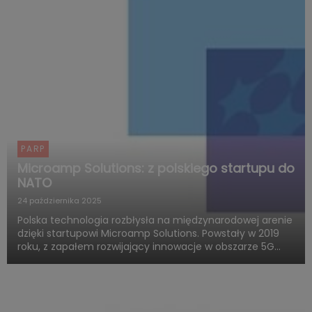
PARP
Microamp Solutions: z polskiego startupu do
NATO
24 października 2025
Polska technologia rozbłysła na międzynarodowej arenie
dzięki startupowi Microamp Solutions. Powstały w 2019
roku, z zapałem rozwijający innowacje w obszarze 5G
mmWave, dziś zachwyca świat swoją obecnością w
globalnych programach obronnych. Firma zdobywa
uznanie jako jed...