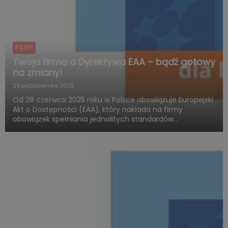
PARP
Twoja firma a Dyrektywa EAA – bądź gotowy
na zmiany!
24 października 2025
Od 28 czerwca 2025 roku w Polsce obowiązuje Europejski
Akt o Dostępności (EAA), który nakłada na firmy
obowiązek spełniania jednolitych standardów
dostępności produktów i usług. Polska Agencja Rozwoju
Przedsiębiorczości (PARP), w ramach Funduszy
Europejskich dla Rozwoju ...