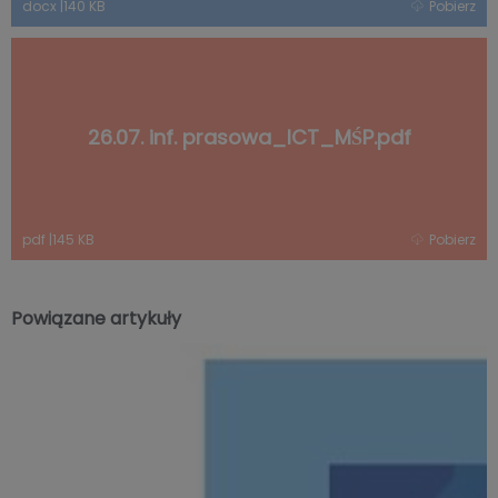
docx
|
140 KB
Pobierz
26.07. inf. prasowa_ICT_MŚP.pdf
pdf
|
145 KB
Pobierz
Powiązane artykuły