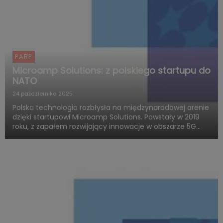
PARP
Microamp Solutions: z polskiego startupu do
NATO
24 października 2025
Polska technologia rozbłysła na międzynarodowej arenie
dzięki startupowi Microamp Solutions. Powstały w 2019
roku, z zapałem rozwijający innowacje w obszarze 5G
mmWave, dziś zachwyca świat swoją obecnością w
globalnych programach obronnych. Firma zdobywa
uznanie jako jed...