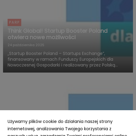
PARP
Think Global! Startup Booster Poland
otwiera nowe możliwości
24 października 2025
„Startup Booster Poland – Startups Exchange”,
finansowany w ramach Funduszy Europejskich dla
Nowoczesnej Gospodarki i realizowany przez Polską
Agencję Rozwoju Przedsiębiorczości, otwiera nowy
rozdział w obszarze programów akceleracyjnych
skierowanych do startupów o międz...
Używamy plików cookie do działania naszej strony
internetowej, analizowania Twojego korzystania z