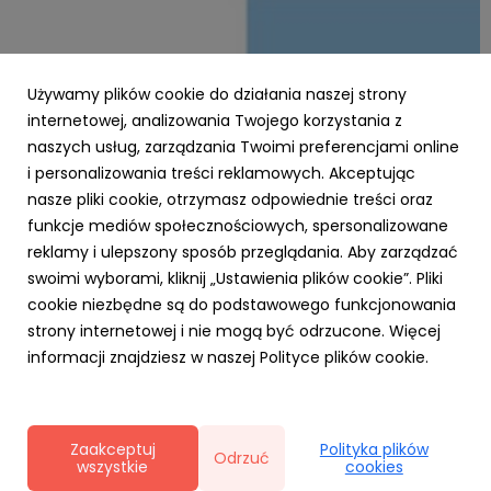
Używamy plików cookie do działania naszej strony
internetowej, analizowania Twojego korzystania z
naszych usług, zarządzania Twoimi preferencjami online
i personalizowania treści reklamowych. Akceptując
PARP
nasze pliki cookie, otrzymasz odpowiednie treści oraz
Zielone światło dla Twojej firmy – nawet 3,5
funkcje mediów społecznościowych, spersonalizowane
mln zł na ekologiczną transformację z
reklamy i ulepszony sposób przeglądania. Aby zarządzać
Funduszy Europejskich!
swoimi wyborami, kliknij „Ustawienia plików cookie”. Pliki
23 października 2025
cookie niezbędne są do podstawowego funkcjonowania
Chcesz, aby Twoja firma działała nowocześnie,
strony internetowej i nie mogą być odrzucone. Więcej
ekologicznie i oszczędnie? Dzięki Funduszom Europejskim
informacji znajdziesz w naszej Polityce plików cookie.
dla Polski Wschodniej (FEPW), oferowanym przez Polską
Agencję Rozwoju Przedsiębiorczości (PARP), możesz
przeprowadzić transformację swojego biznesu w
kierunku gospodarki...
Zaakceptuj
Polityka plików
Odrzuć
wszystkie
cookies