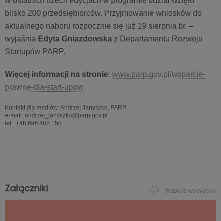
w ostatnich trzech edycjach w programie udział wzięło
blisko 200 przedsiębiorców. Przyjmowanie wniosków do
aktualnego naboru rozpocznie się już 19 sierpnia br. –
wyjaśnia
Edyta Gniazdowska
z Departamentu Rozwoju
Startupów PARP.
Więcej informacji na stronie
:
www.parp.gov.pl/wsparcie-
prawne-dla-start-upow
Kontakt dla mediów: Andrzej Janyszko, PARP
e-mail: andrzej_janyszko@parp.gov.pl
tel.: +48 696 488 150
Załączniki
Pobierz wszystkie