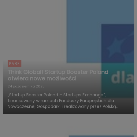
PARP
Think Global! Startup Booster Poland
otwiera nowe możliwości
24 października 2025
„Startup Booster Poland – Startups Exchange”,
finansowany w ramach Funduszy Europejskich dla
Nowoczesnej Gospodarki i realizowany przez Polską
Agencję Rozwoju Przedsiębiorczości, otwiera nowy
rozdział w obszarze programów akceleracyjnych
skierowanych do startupów o międz...