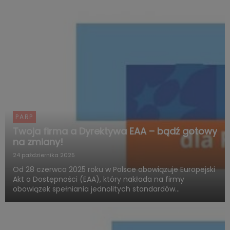
PARP
Twoja firma a Dyrektywa EAA – bądź gotowy
na zmiany!
24 października 2025
Od 28 czerwca 2025 roku w Polsce obowiązuje Europejski
Akt o Dostępności (EAA), który nakłada na firmy
obowiązek spełniania jednolitych standardów
dostępności produktów i usług. Polska Agencja Rozwoju
Przedsiębiorczości (PARP), w ramach Funduszy
Europejskich dla Rozwoju ...