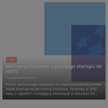
PARP
Microamp Solutions: z polskiego startupu do
NATO
24 października 2025
Polska technologia rozbłysła na międzynarodowej arenie
dzięki startupowi Microamp Solutions. Powstały w 2019
roku, z zapałem rozwijający innowacje w obszarze 5G
mmWave, dziś zachwyca świat swoją obecnością w
globalnych programach obronnych. Firma zdobywa
uznanie jako jed...