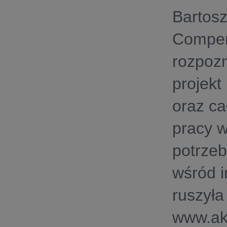
Bartosz
Comperi
rozpozn
projekt
oraz ca
pracy w
potrzeb
wśród 
ruszyła
www.akc