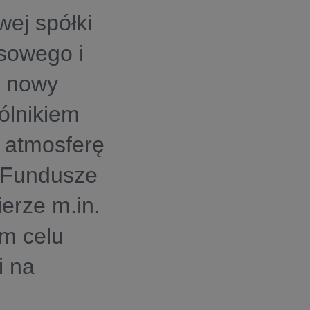
wej spółki
esowego i
a nowy
pólnikiem
 atmosferę
. Fundusze
erze m.in.
m celu
i na