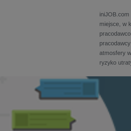
iniJOB.com 
miejsce, w 
pracodawcom
pracodawcy 
atmosfery w 
ryzyko utra