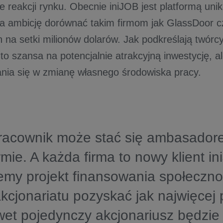
e reakcji rynku. Obecnie iniJOB jest platformą uni
ma ambicję dorównać takim firmom jak GlassDoor 
 na setki milionów dolarów. Jak podkreślają twórcy
 to szansa na potencjalnie atrakcyjną inwestycję, a
ia się w zmianę własnego środowiska pracy.
racownik może stać się ambasador
irmie. A każda firma to nowy klient i
emy projekt finansowania społeczn
kcjonariatu pozyskać jak najwięcej
wet pojedynczy akcjonariusz będzie