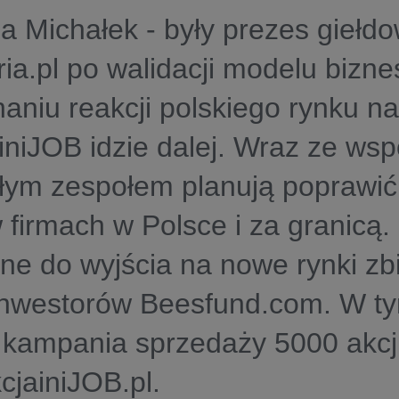
a Michałek - były prezes giełdo
a.pl po walidacji modelu bizn
aniu reakcji polskiego rynku n
 iniJOB idzie dalej. Wraz ze ws
łym zespołem planują poprawić
 firmach w Polsce i za granicą
ne do wyjścia na nowe rynki zbi
inwestorów Beesfund.com. W ty
 kampania sprzedaży 5000 akcj
jainiJOB.pl.