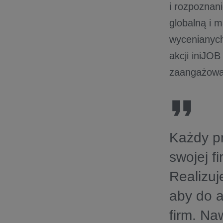
i rozpoznani
globalną i 
wycenianych
akcji iniJOB
zaangażowan
Każdy p
swojej f
Realizuj
aby do a
firm. Na