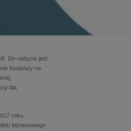
a
B. Do nabycia jest
ranie funduszy na
znej,
cji dla
017 roku.
odelu biznesowego