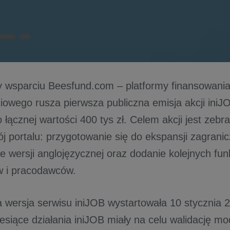
y wsparciu Beesfund.com – platformy finansowani
iowego rusza pierwsza publiczna emisja akcji iniJO
o łącznej wartości 400 tys zł. Celem akcji jest zeb
j portalu: przygotowanie się do ekspansji zagranic
 wersji anglojęzycznej oraz dodanie kolejnych funk
w i pracodawców.
wersja serwisu iniJOB wystartowała 10 stycznia 2
esiące działania iniJOB miały na celu walidację m