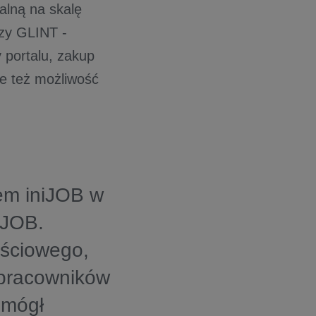
kalną na skalę
czy GLINT -
 portalu, zakup
le też możliwość
em iniJOB w
niJOB.
ościowego,
 pracowników
 mógł