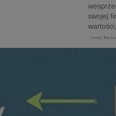
wesprze
swojej f
wartości
- mówi Barto