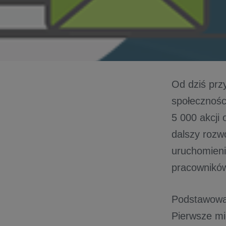
Od dziś prz
społecznośc
5 000 akcji 
dalszy rozwó
uruchomienie
pracownikó
Podstawowa 
Pierwsze mi