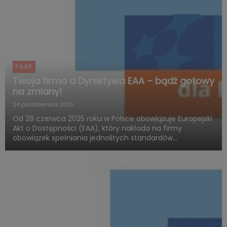
PARP
Twoja firma a Dyrektywa EAA – bądź gotowy
na zmiany!
24 października 2025
Od 28 czerwca 2025 roku w Polsce obowiązuje Europejski
Akt o Dostępności (EAA), który nakłada na firmy
obowiązek spełniania jednolitych standardów
dostępności produktów i usług. Polska Agencja Rozwoju
Przedsiębiorczości (PARP), w ramach Funduszy
Europejskich dla Rozwoju ...