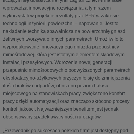
liczącym się dostawcą na rynki zagraniczne. Firma stale
wprowadza innowacyjne rozwiązania, a tym razem
wykorzystali w projekcie rezultaty prac B+R w zakresie
technologii inżynierii powierzchni – napawanie. Jest to
nakładanie techniką spawalniczą na powierzchnię gniazd
żeliwnych tworzywa o innych parametrach. Umożliwiło to
wyprodukowanie innowacyjnego gniazda przepustnicy
mimośrodowej, która jest istotnym elementem składowym
instalacji przesyłowych. Wdrożenie nowej generacji
przepustnic mimośrodowych o podwyższonych parametrach
eksploatacyjno-użytkowych przyczyniło się do zmniejszenia
ilości braków i odpadów, obniżono poziom hałasu
miejscowego na stanowiskach pracy, zwiększono komfort
pracy dzięki automatyzacji oraz znacząco skrócono procesy
kontroli jakości. Najważniejszym benefitem jest jednak
obserwowany spadek awaryjności rurociągów.
„Przewodnik po sukcesach polskich firm” jest dostępny pod