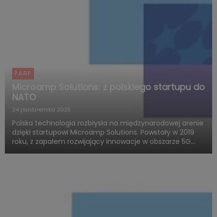
PARP
Microamp Solutions: z polskiego startupu do
NATO
24 października 2025
Polska technologia rozbłysła na międzynarodowej arenie
dzięki startupowi Microamp Solutions. Powstały w 2019
roku, z zapałem rozwijający innowacje w obszarze 5G
mmWave, dziś zachwyca świat swoją obecnością w
globalnych programach obronnych. Firma zdobywa
uznanie jako jed...