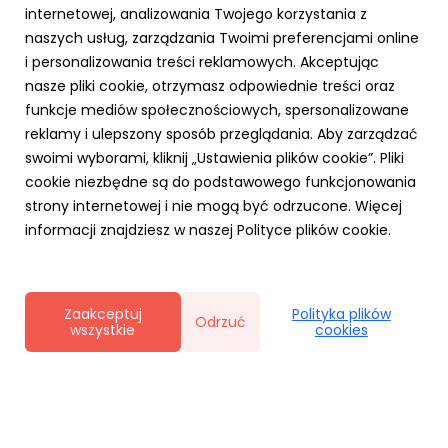
internetowej, analizowania Twojego korzystania z
naszych usług, zarządzania Twoimi preferencjami online
i personalizowania treści reklamowych. Akceptując
PARP
nasze pliki cookie, otrzymasz odpowiednie treści oraz
Zielone światło dla Twojej firmy – nawet 3,5
funkcje mediów społecznościowych, spersonalizowane
mln zł na ekologiczną transformację z
reklamy i ulepszony sposób przeglądania. Aby zarządzać
Funduszy Europejskich!
swoimi wyborami, kliknij „Ustawienia plików cookie”. Pliki
23 października 2025
cookie niezbędne są do podstawowego funkcjonowania
Chcesz, aby Twoja firma działała nowocześnie,
strony internetowej i nie mogą być odrzucone. Więcej
ekologicznie i oszczędnie? Dzięki Funduszom Europejskim
informacji znajdziesz w naszej Polityce plików cookie.
dla Polski Wschodniej (FEPW), oferowanym przez Polską
Agencję Rozwoju Przedsiębiorczości (PARP), możesz
przeprowadzić transformację swojego biznesu w
kierunku gospodarki...
Zaakceptuj
Polityka plików
Odrzuć
wszystkie
cookies
Polityka prywatności
|
Klauzula RODO