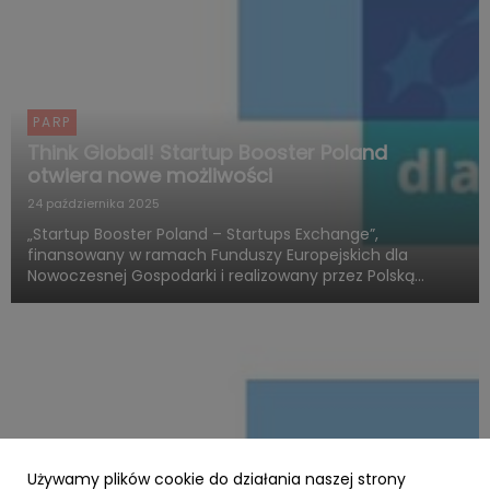
PARP
Think Global! Startup Booster Poland
otwiera nowe możliwości
24 października 2025
„Startup Booster Poland – Startups Exchange”,
finansowany w ramach Funduszy Europejskich dla
Nowoczesnej Gospodarki i realizowany przez Polską
Agencję Rozwoju Przedsiębiorczości, otwiera nowy
rozdział w obszarze programów akceleracyjnych
skierowanych do startupów o międz...
Używamy plików cookie do działania naszej strony