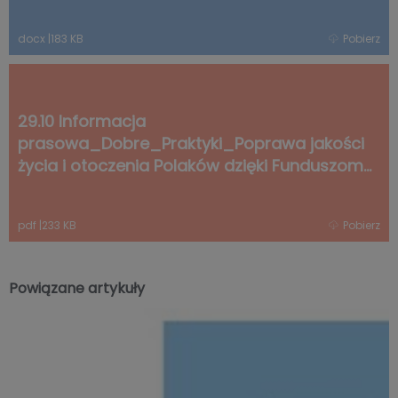
Europejskim at.docx
docx
|
183 KB
Pobierz
29.10 Informacja
prasowa_Dobre_Praktyki_Poprawa jakości
życia i otoczenia Polaków dzięki Funduszom
Europejskim at (002).pdf
pdf
|
233 KB
Pobierz
Powiązane artykuły