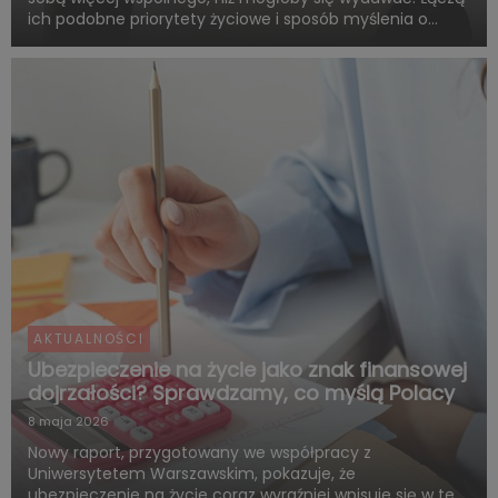
ich podobne priorytety życiowe i sposób myślenia o
przyszłości. Są zgodni co do tego, że o dorosłości i
dojrzałości życiowej decydują przede wszystkim:
samodzie...
AKTUALNOŚCI
Ubezpieczenie na życie jako znak finansowej
dojrzałości? Sprawdzamy, co myślą Polacy
8 maja 2026
Nowy raport, przygotowany we współpracy z
Uniwersytetem Warszawskim, pokazuje, że
ubezpieczenie na życie coraz wyraźniej wpisuje się w ten