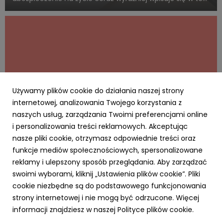
sam system wartości, z którym Polacy łączą dorosłość,
odpowiedzialność i rozsądne planowanie przyszłości.
Blisko połowa badanych uwa...
Używamy plików cookie do działania naszej strony
internetowej, analizowania Twojego korzystania z
naszych usług, zarządzania Twoimi preferencjami online
i personalizowania treści reklamowych. Akceptując
AKTUALNOŚCI
nasze pliki cookie, otrzymasz odpowiednie treści oraz
Cyfrowy Biznes się opłaca – rusza
funkcje mediów społecznościowych, spersonalizowane
kampania MRiT i NASK dla MŚP. Za realizację
reklamy i ulepszony sposób przeglądania. Aby zarządzać
odpowiada RO
swoimi wyborami, kliknij „Ustawienia plików cookie”. Pliki
20 kwietnia 2026
cookie niezbędne są do podstawowego funkcjonowania
Agencja Ro na zlecenie Ministerstwa Rozwoju i
strony internetowej i nie mogą być odrzucone. Więcej
Technologii realizuje kampanię „Cyfrowy Biznes”.
informacji znajdziesz w naszej Polityce plików cookie.
Inicjatywa skierowana do sektora MŚP promuje
wdrażanie nowych technologii w biznesie i opiera się na