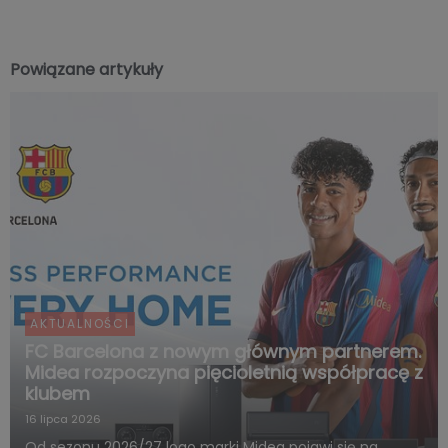
Powiązane artykuły
AKTUALNOŚCI
FC Barcelona z nowym głównym partnerem.
Midea rozpoczyna pięcioletnią współpracę z
klubem
16 lipca 2026
Od sezonu 2026/27 logo marki Midea pojawi się na