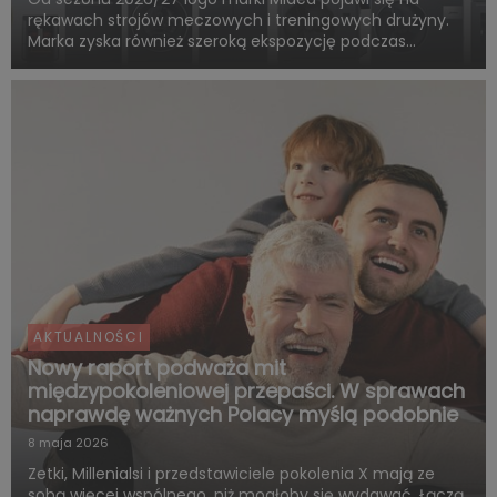
rękawach strojów meczowych i treningowych drużyny.
Marka zyska również szeroką ekspozycję podczas
rozgrywek FC Barcelony w ramach LaLiga. Pięcioletnia
współpraca obejmie także wspólne działania skierowane
do kibiców, kampa...
AKTUALNOŚCI
Nowy raport podważa mit
międzypokoleniowej przepaści. W sprawach
naprawdę ważnych Polacy myślą podobnie
8 maja 2026
Zetki, Millenialsi i przedstawiciele pokolenia X mają ze
sobą więcej wspólnego, niż mogłoby się wydawać. Łączą