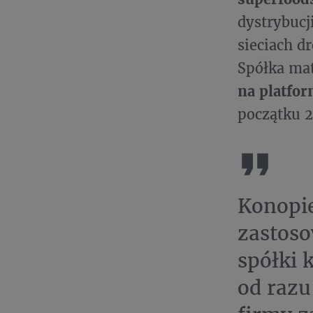
dystrybucj
sieciach d
Spółka mat
na platfo
początku 2
Konopie
zastoso
spółki 
od razu