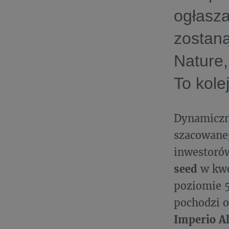
ogłasza
zostan
Nature,
To kole
Dynamiczn
szacowaneg
inwestoró
seed
w kwo
poziomie 5
pochodzi 
Imperio A