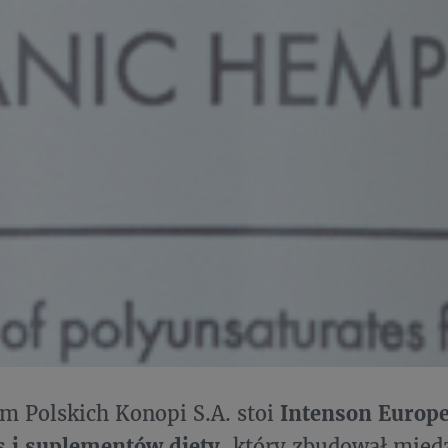
m Polskich Konopi S.A. stoi
Intenson Europe
s i suplementów diety
, który zbudował międ