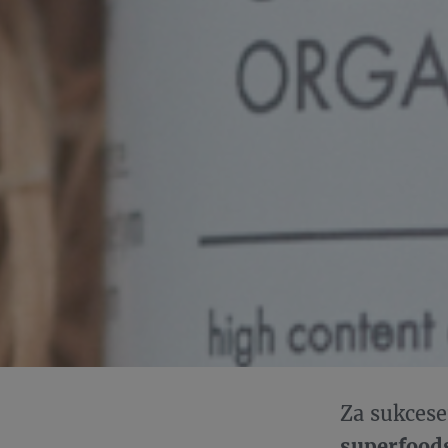
Za sukcese
superfood