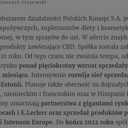
 January Ciszewski
szarem działalności Polskich Konopi S.A. je
 spożywczych, suplementów diety i kosmetyk
wnej, w tym sprayów do ust. W ofercie znajdu
produkty zawierające CBD. Spółka została z
21 roku. Od tego czasu nie zwalnia tempa, o
 rynku
ponad pięciokrotny wzrost sprzedaż
 miesiąca.
Intensywnie
rozwija sieć sprzeda
 Estonii.
Planuje także obecność na dojrzałyc
, niemieckim i francuskim oraz w Hiszpanii 
irmy umacniają
partnerstwa z gigantami ryn
cash i E.Leclerc oraz sprzedaż produktów 
i Intenson Europe.
Do
końca 2022 roku
spół