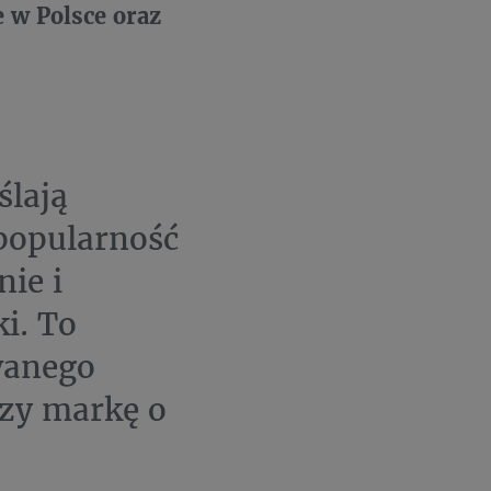
 w Polsce oraz
ślają
 popularność
ie i
i. To
wanego
rzy markę o