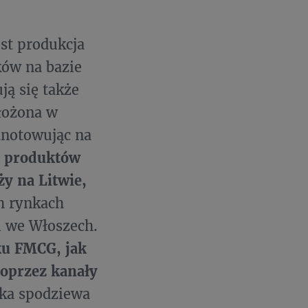
st produkcja
ów na bazie
ją się także
ałożona w
dnotowując na
y produktów
ży na Litwie,
h rynkach
i we Włoszech.
ku FMCG, jak
poprzez kanały
ka spodziewa