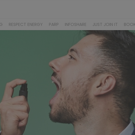
NG
RESPECT ENERGY
PARP
INFOSHARE
JUST JOIN IT
BOO