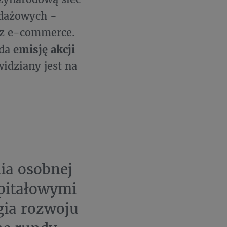
edażowych -
az e-commerce.
ada
emisję akcji
idziany jest na
ia osobnej
apitałowymi
gia rozwoju