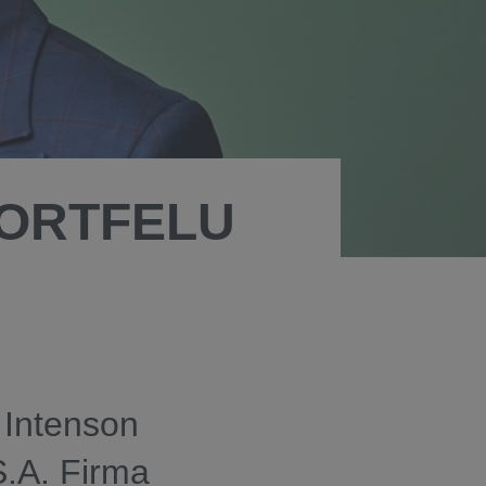
PORTFELU
 Intenson
S.A. Firma