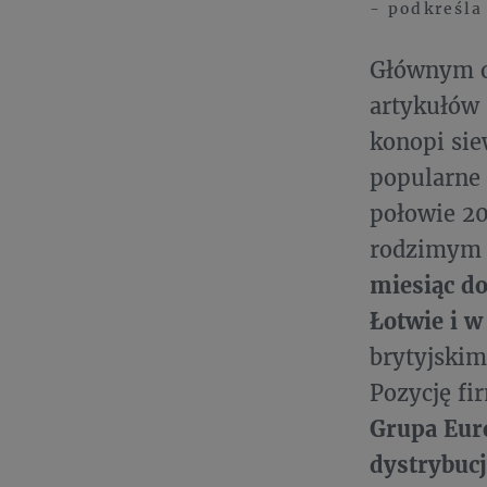
- podkreśla
Głównym ob
artykułów
konopi sie
popularne 
połowie 20
rodzimym
miesiąc do
Łotwie i w
brytyjskim
Pozycję f
Grupa Euro
dystrybucj