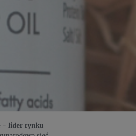
 - lider rynku
zynarodową sieć