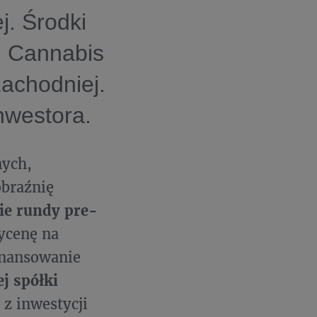
j. Środki
i Cannabis
achodniej.
nwestora.
nych,
obraźnię
ie rundy pre-
ycenę na
inansowanie
j spółki
 z inwestycji