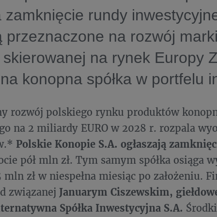
 zamknięcie rundy inwestycyjne
ą przeznaczone na rozwój mark
 skierowanej na rynek Europy Z
jna konopna spółka w portfelu i
y rozwój polskiego rynku produktów konop
o na 2 miliardy EURO w 2028 r. rozpala wy
w.*
Polskie Konopie S.A.
ogłaszają zamknięc
cie pół mln zł. Tym samym spółka osiąga w
 mln zł w niespełna miesiąc po założeniu. F
od związanej
Januarym Ciszewskim, giełdowe
lternatywna Spółka Inwestycyjna S.A.
Środki