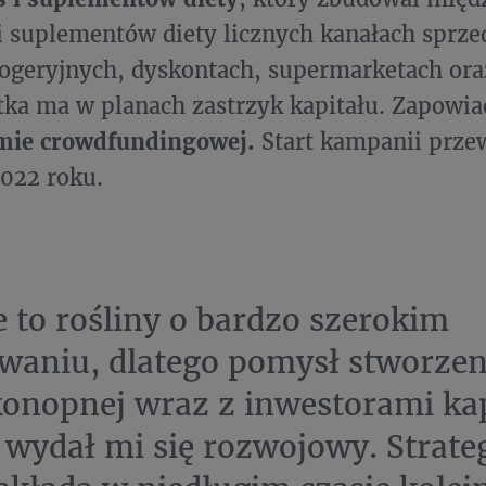
i suplementów diety licznych kanałach sprz
rogeryjnych, dyskontach, supermarketach or
ka ma w planach zastrzyk kapitału. Zapowi
rmie crowdfundingowej.
Start kampanii przew
022 roku.
 to rośliny o bardzo szerokim
waniu, dlatego pomysł stworzen
konopnej wraz z inwestorami k
 wydał mi się rozwojowy. Strate