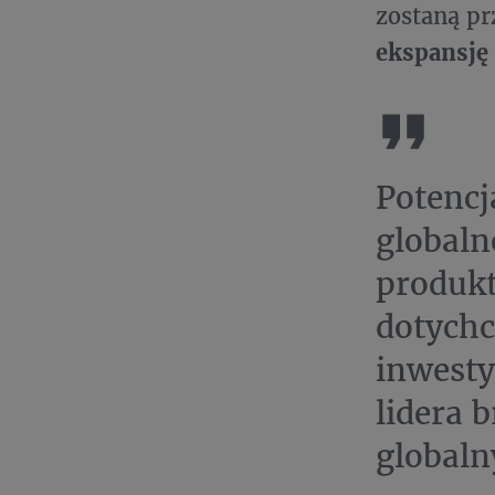
zostaną p
ekspansję
Potencj
globaln
produkt
dotychc
inwesty
lidera 
globaln