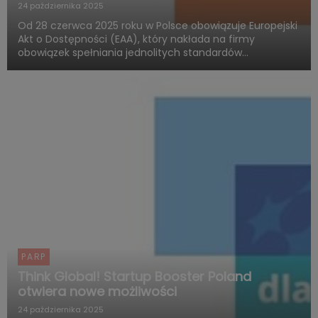
24 października 2025
Od 28 czerwca 2025 roku w Polsce obowiązuje Europejski
Akt o Dostępności (EAA), który nakłada na firmy
obowiązek spełniania jednolitych standardów
dostępności produktów i usług. Polska Agencja Rozwoju
Przedsiębiorczości (PARP), w ramach Funduszy
Europejskich dla Rozwoju ...
PARP
Think Global! Startup Booster Poland
otwiera nowe możliwości
24 października 2025