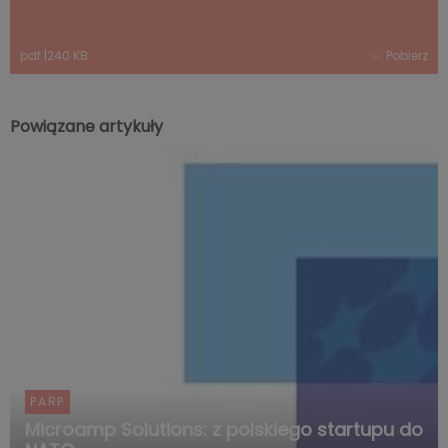
pdf
|
240 KB
Pobierz
Powiązane artykuły
PARP
Microamp Solutions: z polskiego startupu do