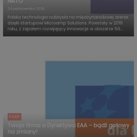
NATO
24 października 2025
Polska technologia rozbłysła na międzynarodowej arenie
dzięki startupowi Microamp Solutions. Powstały w 2019
roku, z zapałem rozwijający innowacje w obszarze 5G
mmWave, dziś zachwyca świat swoją obecnością w
globalnych programach obronnych. Firma zdobywa
uznanie jako jed...
PARP
Twoja firma a Dyrektywa EAA – bądź gotowy
na zmiany!