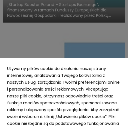
„Startup Booster Poland – Startups Exchange”,
finansowany w ramach Funduszy Europejskich dla
Nowoczesnej Gospodarki i realizowany przez Polską
Agencję Rozwoju Przedsiębiorczości, otwiera nowy
rozdział w obszarze programów akceleracyjnych
skierowanych do startupów o międz...
Używamy plików cookie do działania naszej strony
internetowej, analizowania Twojego korzystania z
naszych usług, zarządzania Twoimi preferencjami online
i personalizowania treści reklamowych. Akceptując
PARP
nasze pliki cookie, otrzymasz odpowiednie treści oraz
Zielone światło dla Twojej firmy – nawet 3,5
funkcje mediów społecznościowych, spersonalizowane
mln zł na ekologiczną transformację z
reklamy i ulepszony sposób przeglądania. Aby zarządzać
Funduszy Europejskich!
swoimi wyborami, kliknij „Ustawienia plików cookie”. Pliki
23 października 2025
cookie niezbędne są do podstawowego funkcjonowania
Chcesz, aby Twoja firma działała nowocześnie,