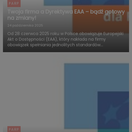
PARP
Twoja firma a Dyrektywa EAA – bądź gotowy
na zmiany!
24 października 2025
Od 28 czerwca 2025 roku w Polsce obowiązuje Europejski
Akt o Dostępności (EAA), który nakłada na firmy
obowiązek spełniania jednolitych standardów
dostępności produktów i usług. Polska Agencja Rozwoju
Przedsiębiorczości (PARP), w ramach Funduszy
Europejskich dla Rozwoju ...
PARP