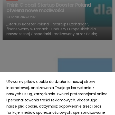
Think Global! Startup Booster Poland
otwiera nowe możliwości
24 października 2025
„Startup Booster Poland – Startups Exchange”,
finansowany w ramach Funduszy Europejskich dla
Nowoczesnej Gospodarki i realizowany przez Polską
Agencję Rozwoju Przedsiębiorczości, otwiera nowy
rozdział w obszarze programów akceleracyjnych
skierowanych do startupów o międz...
Używamy plików cookie do działania naszej strony
internetowej, analizowania Twojego korzystania z
naszych usług, zarządzania Twoimi preferencjami online
i personalizowania treści reklamowych. Akceptując
PARP
nasze pliki cookie, otrzymasz odpowiednie treści oraz
Zielone światło dla Twojej firmy – nawet 3,5
funkcje mediów społecznościowych, spersonalizowane
mln zł na ekologiczną transformację z