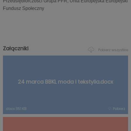
Załączniki
Pobierz wszystkie
24 marca BBKL moda i tekstylia.docx
docx
|
151 KB
Pobierz