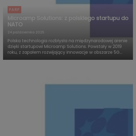
PARP
Microamp Solutions: z polskiego startupu do
NATO
24 października 2025
Polska technologia rozbłysła na międzynarodowej arenie
dzięki startupowi Microamp Solutions. Powstały w 2019
roku, z zapałem rozwijający innowacje w obszarze 5G
mmWave, dziś zachwyca świat swoją obecnością w
globalnych programach obronnych. Firma zdobywa
uznanie jako jed...