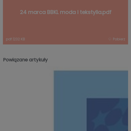
24 marca BBKL moda i tekstylia.pdf
pdf
|
232 KB
Pobierz
Powiązane artykuły