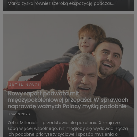
Marka zyska również szeroką ekspozycję podczas
rozgrywek FC Barcelony w ramach LaLiga. Pięcioletnia
współpraca obejmie także wspólne działania skierowane
do kibiców, kampa...
AKTUALNOŚCI
Nowy raport podważa mit
międzypokoleniowej przepaści. W sprawach
naprawdę ważnych Polacy myślą podobnie
8 maja 2026
Zetki, Millenialsi i przedstawiciele pokolenia X mają ze
sobą więcej wspólnego, niż mogłoby się wydawać. Łączą
ich podobne priorytety życiowe i sposób myślenia o