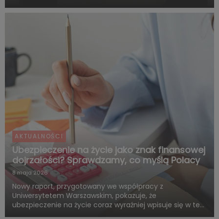
przyszłości. Są zgodni co do tego, że o dorosłości i
dojrzałości życiowej decydują przede wszystkim:
samodzie...
AKTUALNOŚCI
Ubezpieczenie na życie jako znak finansowej
dojrzałości? Sprawdzamy, co myślą Polacy
8 maja 2026
Nowy raport, przygotowany we współpracy z
Uniwersytetem Warszawskim, pokazuje, że
ubezpieczenie na życie coraz wyraźniej wpisuje się w ten
sam system wartości, z którym Polacy łączą dorosłość,