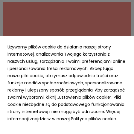
odpowiedzialność i rozsądne planowanie przyszłości.
Blisko połowa badanych uwa...
Używamy plików cookie do działania naszej strony
internetowej, analizowania Twojego korzystania z
naszych usług, zarządzania Twoimi preferencjami online
i personalizowania treści reklamowych. Akceptując
AKTUALNOŚCI
nasze pliki cookie, otrzymasz odpowiednie treści oraz
Cyfrowy Biznes się opłaca – rusza
funkcje mediów społecznościowych, spersonalizowane
kampania MRiT i NASK dla MŚP. Za realizację
reklamy i ulepszony sposób przeglądania. Aby zarządzać
odpowiada RO
swoimi wyborami, kliknij „Ustawienia plików cookie”. Pliki
20 kwietnia 2026
cookie niezbędne są do podstawowego funkcjonowania
Agencja Ro na zlecenie Ministerstwa Rozwoju i
strony internetowej i nie mogą być odrzucone. Więcej
Technologii realizuje kampanię „Cyfrowy Biznes”.
informacji znajdziesz w naszej Polityce plików cookie.
Inicjatywa skierowana do sektora MŚP promuje
wdrażanie nowych technologii w biznesie i opiera się na
krótkich, przystępnych treściach typu „snack content”.