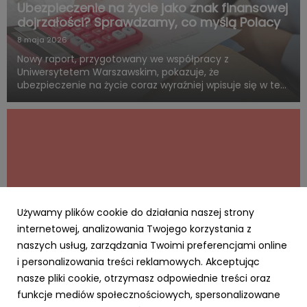
Ubezpieczenie na życie jako znak finansowej
dojrzałości? Sprawdzamy, co myślą Polacy
8 maja 2026
Nowy raport, przygotowany we współpracy z
Uniwersytetem Warszawskim, pokazuje, że
ubezpieczenie na życie coraz wyraźniej wpisuje się w ten
sam system wartości, z którym Polacy łączą dorosłość,
odpowiedzialność i rozsądne planowanie przyszłości.
Blisko połowa badanych uwa...
Używamy plików cookie do działania naszej strony
internetowej, analizowania Twojego korzystania z
naszych usług, zarządzania Twoimi preferencjami online
i personalizowania treści reklamowych. Akceptując
AKTUALNOŚCI
nasze pliki cookie, otrzymasz odpowiednie treści oraz
Cyfrowy Biznes się opłaca – rusza
funkcje mediów społecznościowych, spersonalizowane
kampania MRiT i NASK dla MŚP. Za realizację