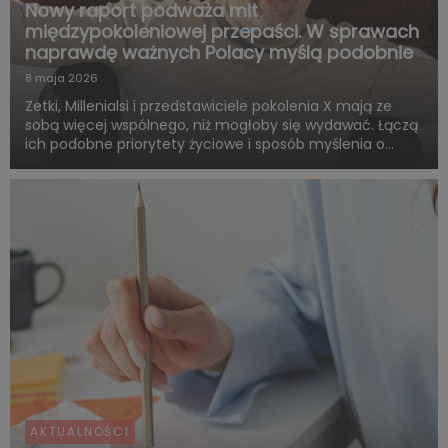
Nowy raport podważa mit
międzypokoleniowej przepaści. W sprawach
naprawdę ważnych Polacy myślą podobnie
8 maja 2026
Zetki, Millenialsi i przedstawiciele pokolenia X mają ze
sobą więcej wspólnego, niż mogłoby się wydawać. Łączą
ich podobne priorytety życiowe i sposób myślenia o
przyszłości. Są zgodni co do tego, że o dorosłości i
dojrzałości życiowej decydują przede wszystkim:
samodzie...
AKTUALNOŚCI