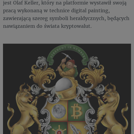
jest Olaf Keller, który na platformie wystawił swoją
pracą wykonaną w technice digital painting,
zawierającą szereg symboli heraldycznych, będących
nawiązaniem do świata kryptowalut.