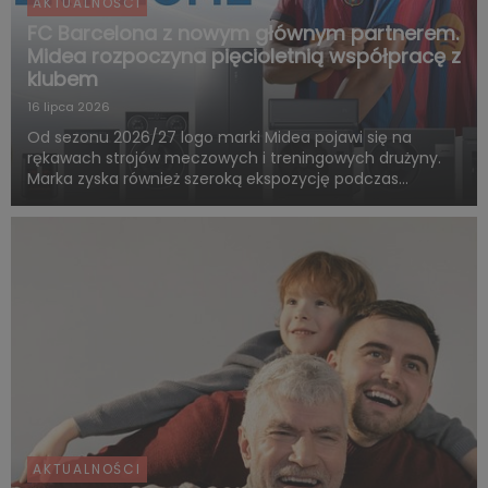
AKTUALNOŚCI
FC Barcelona z nowym głównym partnerem.
Midea rozpoczyna pięcioletnią współpracę z
klubem
16 lipca 2026
Od sezonu 2026/27 logo marki Midea pojawi się na
rękawach strojów meczowych i treningowych drużyny.
Marka zyska również szeroką ekspozycję podczas
rozgrywek FC Barcelony w ramach LaLiga. Pięcioletnia
współpraca obejmie także wspólne działania skierowane
do kibiców, kampa...
AKTUALNOŚCI