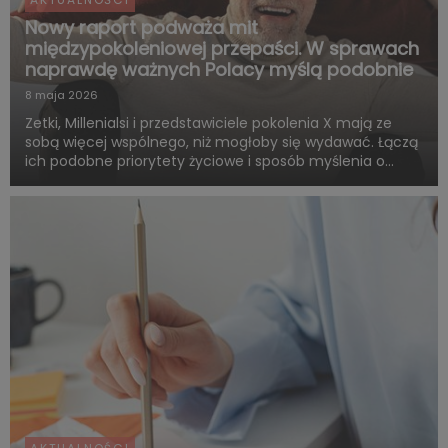
Nowy raport podważa mit
międzypokoleniowej przepaści. W sprawach
naprawdę ważnych Polacy myślą podobnie
8 maja 2026
Zetki, Millenialsi i przedstawiciele pokolenia X mają ze
sobą więcej wspólnego, niż mogłoby się wydawać. Łączą
ich podobne priorytety życiowe i sposób myślenia o
przyszłości. Są zgodni co do tego, że o dorosłości i
dojrzałości życiowej decydują przede wszystkim:
samodzie...