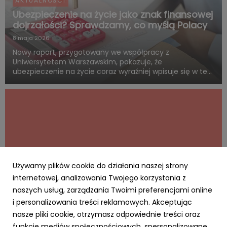
AKTUALNOŚCI
Ubezpieczenie na życie jako znak finansowej
dojrzałości? Sprawdzamy, co myślą Polacy
8 maja 2026
Nowy raport, przygotowany we współpracy z
Uniwersytetem Warszawskim, pokazuje, że
ubezpieczenie na życie coraz wyraźniej wpisuje się w ten
sam system wartości, z którym Polacy łączą dorosłość,
odpowiedzialność i rozsądne planowanie przyszłości.
Blisko połowa badanych uwa...
Używamy plików cookie do działania naszej strony
internetowej, analizowania Twojego korzystania z
naszych usług, zarządzania Twoimi preferencjami online
i personalizowania treści reklamowych. Akceptując
AKTUALNOŚCI
nasze pliki cookie, otrzymasz odpowiednie treści oraz
Cyfrowy Biznes się opłaca – rusza
funkcje mediów społecznościowych, spersonalizowane