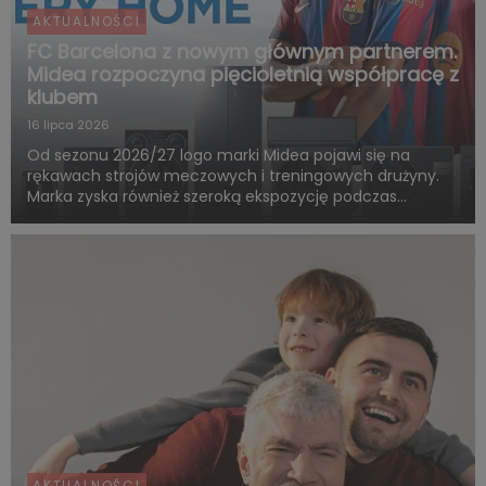
AKTUALNOŚCI
FC Barcelona z nowym głównym partnerem.
Midea rozpoczyna pięcioletnią współpracę z
klubem
16 lipca 2026
Od sezonu 2026/27 logo marki Midea pojawi się na
rękawach strojów meczowych i treningowych drużyny.
Marka zyska również szeroką ekspozycję podczas
rozgrywek FC Barcelony w ramach LaLiga. Pięcioletnia
współpraca obejmie także wspólne działania skierowane
do kibiców, kampa...
AKTUALNOŚCI