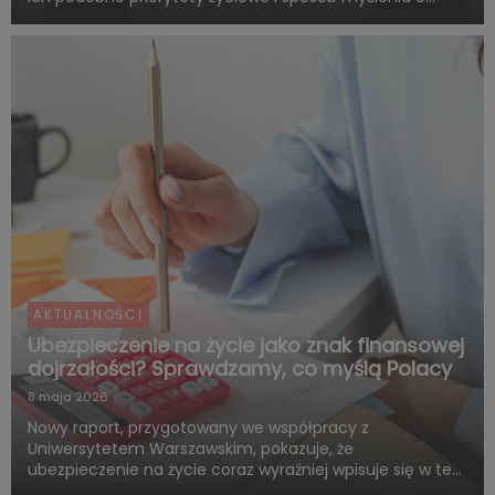
przyszłości. Są zgodni co do tego, że o dorosłości i
dojrzałości życiowej decydują przede wszystkim:
samodzie...
AKTUALNOŚCI
Ubezpieczenie na życie jako znak finansowej
dojrzałości? Sprawdzamy, co myślą Polacy
8 maja 2026
Nowy raport, przygotowany we współpracy z
Uniwersytetem Warszawskim, pokazuje, że
ubezpieczenie na życie coraz wyraźniej wpisuje się w ten
sam system wartości, z którym Polacy łączą dorosłość,