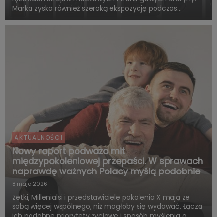
Marka zyska również szeroką ekspozycję podczas
rozgrywek FC Barcelony w ramach LaLiga. Pięcioletnia
współpraca obejmie także wspólne działania skierowane
do kibiców, kampa...
AKTUALNOŚCI
Nowy raport podważa mit
międzypokoleniowej przepaści. W sprawach
naprawdę ważnych Polacy myślą podobnie
8 maja 2026
Zetki, Millenialsi i przedstawiciele pokolenia X mają ze
sobą więcej wspólnego, niż mogłoby się wydawać. Łączą
ich podobne priorytety życiowe i sposób myślenia o