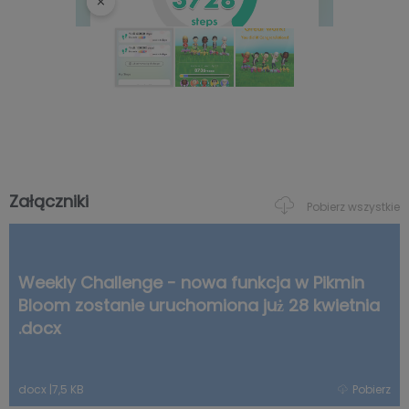
Załączniki
Pobierz wszystkie
Weekly Challenge - nowa funkcja w Pikmin
Bloom zostanie uruchomiona już 28 kwietnia
.docx
docx
|
7,5 KB
Pobierz