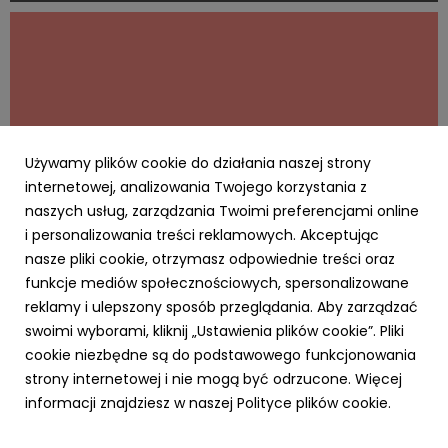
odpowiedzialność i rozsądne planowanie przyszłości.
Blisko połowa badanych uwa...
Używamy plików cookie do działania naszej strony
internetowej, analizowania Twojego korzystania z
naszych usług, zarządzania Twoimi preferencjami online
i personalizowania treści reklamowych. Akceptując
AKTUALNOŚCI
nasze pliki cookie, otrzymasz odpowiednie treści oraz
Cyfrowy Biznes się opłaca – rusza
funkcje mediów społecznościowych, spersonalizowane
kampania MRiT i NASK dla MŚP. Za realizację
reklamy i ulepszony sposób przeglądania. Aby zarządzać
odpowiada RO
swoimi wyborami, kliknij „Ustawienia plików cookie”. Pliki
20 kwietnia 2026
cookie niezbędne są do podstawowego funkcjonowania
Agencja Ro na zlecenie Ministerstwa Rozwoju i
strony internetowej i nie mogą być odrzucone. Więcej
Technologii realizuje kampanię „Cyfrowy Biznes”.
informacji znajdziesz w naszej Polityce plików cookie.
Inicjatywa skierowana do sektora MŚP promuje
wdrażanie nowych technologii w biznesie i opiera się na
krótkich, przystępnych treściach typu „snack content”.