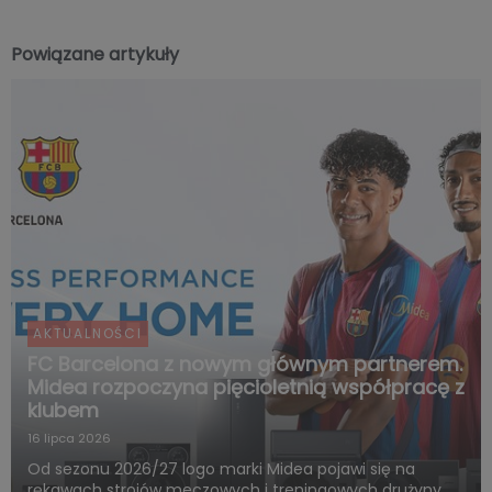
Powiązane artykuły
AKTUALNOŚCI
FC Barcelona z nowym głównym partnerem.
Midea rozpoczyna pięcioletnią współpracę z
klubem
16 lipca 2026
Od sezonu 2026/27 logo marki Midea pojawi się na
rękawach strojów meczowych i treningowych drużyny.