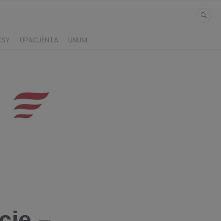
KSY
UPACJENTA
UNUM
cje –