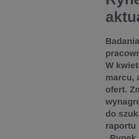
aktu
Badania
pracown
W kwiet
marcu, 
ofert. 
wynagro
do szuk
raportu
„Rynek 