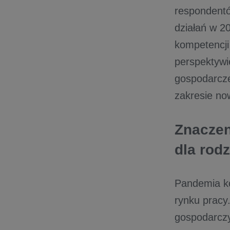
respondentó
działań w 
kompetencji
perspektywie
gospodarcze
zakresie no
Znaczen
dla rod
Pandemia ko
rynku pracy.
gospodarczyc