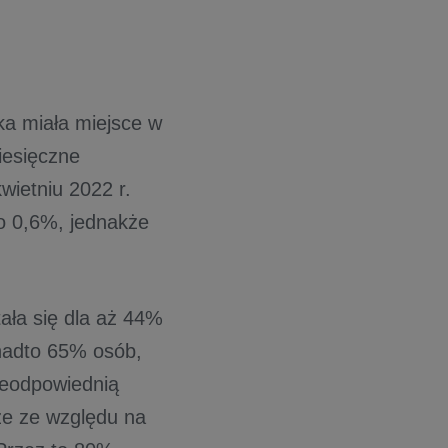
a miała miejsce w
iesięczne
wietniu 2022 r.
o 0,6%, jednakże
tała się dla aż 44%
nadto 65% osób,
ieodpowiednią
że ze względu na