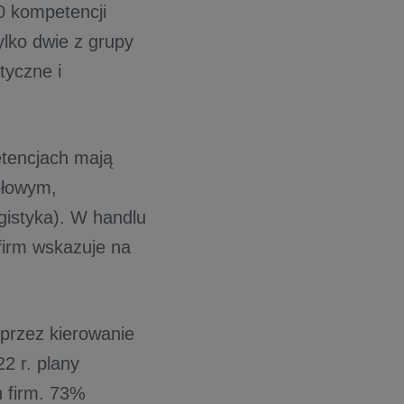
10 kompetencji
tylko dwie z grupy
tyczne i
tencjach mają
słowym,
gistyka). W handlu
 firm wskazuje na
 przez kierowanie
22 r. plany
h firm. 73%