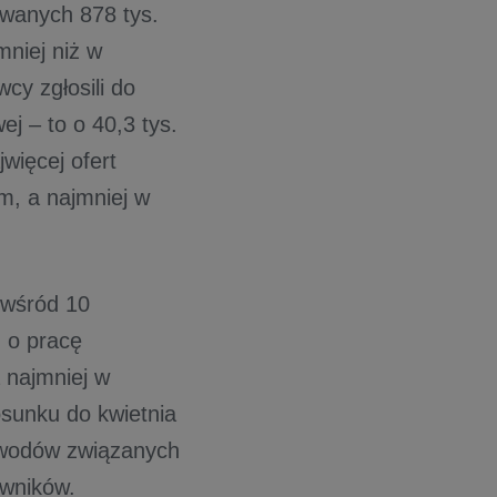
owanych 878 tys.
niej niż w
cy zgłosili do
j – to o 40,3 tys.
jwięcej ofert
m, a najmniej w
 wśród 10
 o pracę
a najmniej w
tosunku do kwietnia
awodów związanych
awników.