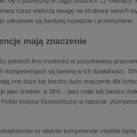
rało się o podwyżkę w ciągu ostatnich 12 miesięcy.
raca coraz większą uwagę na strukturę swoich w
zje zakupowe są bardziej rozważne i przemyślane.
ncje mają znaczenie
ści polskich firm trudności w pozyskiwaniu pracown
 kompetencjach są barierą w ich działalności. 33
mają one duże lub bardzo duże znaczenie dla funk
je jako średnie, a 38% – jako małe lub bardzo mał
 Polski Instytut Ekonomiczny w raporcie „Kompet
dsiębiorców to właśnie kompetencje miękkie będą