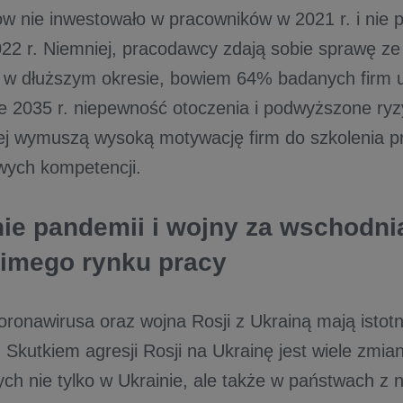
w nie inwestowało w pracowników w 2021 r. i nie p
2022 r. Niemniej, pracodawcy zdają sobie sprawę z
 w dłuższym okresie, bowiem 64% badanych firm u
 2035 r. niepewność otoczenia i podwyższone ryzy
j wymuszą wysoką motywację firm do szkolenia p
wych kompetencji.
ie pandemii i wojny za wschodni
zimego rynku pracy
ronawirusa oraz wojna Rosji z Ukrainą mają istotn
 Skutkiem agresji Rosji na Ukrainę jest wiele zmia
h nie tylko w Ukrainie, ale także w państwach z nia