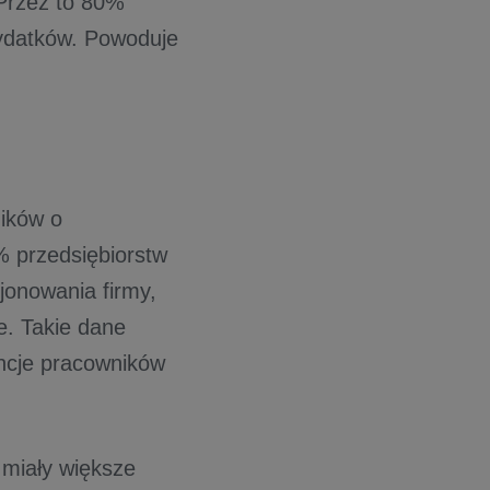
 Przez to 80%
ydatków. Powoduje
ików o
% przedsiębiorstw
cjonowania firmy,
e. Takie dane
encje pracowników
 miały większe