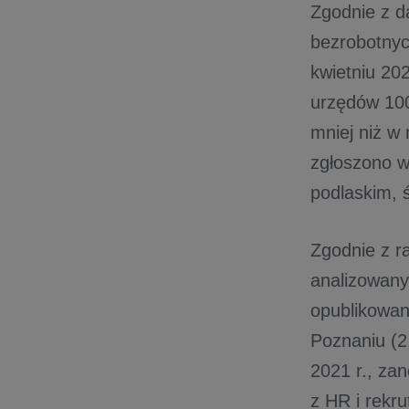
Zgodnie z d
bezrobotnych
kwietniu 202
urzędów 100,
mniej niż w 
zgłoszono w
podlaskim, 
Zgodnie z r
analizowany
opublikowano
Poznaniu (2,
2021 r., z
z HR i rekr