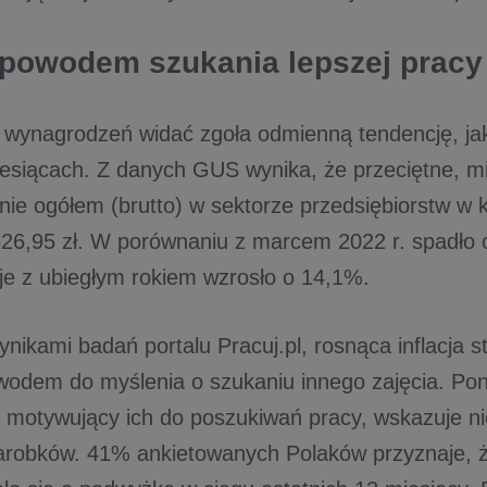
a powodem szukania lepszej pracy
wynagrodzeń widać zgoła odmienną tendencję, jak
iesiącach. Z danych GUS wynika, że przeciętne, m
ie ogółem (brutto) w sektorze przedsiębiorstw w k
626,95 zł. W porównaniu z marcem 2022 r. spadło 
je z ubiegłym rokiem wzrosło o 14,1%.
nikami badań portalu Pracuj.pl, rosnąca inflacja s
odem do myślenia o szukaniu innego zajęcia. Po
 motywujący ich do poszukiwań pracy, wskazuje n
zarobków. 41% ankietowanych Polaków przyznaje, 