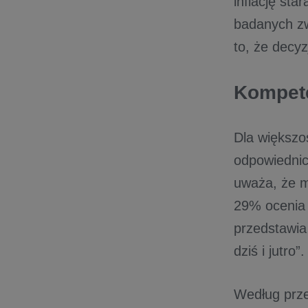
inflację sta
badanych zw
to, że decy
Kompete
Dla większo
odpowiednich
uważa, że 
29% ocenia 
przedstawia
dziś i jutro”.
Według prze