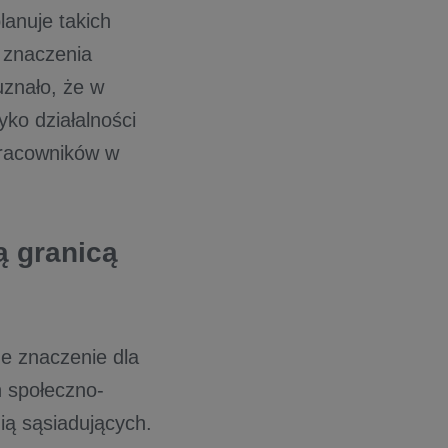
lanuje takich
e znaczenia
znało, że w
ko działalności
racowników w
ą granicą
e znaczenie dla
n społeczno-
̨ sąsiadujących.