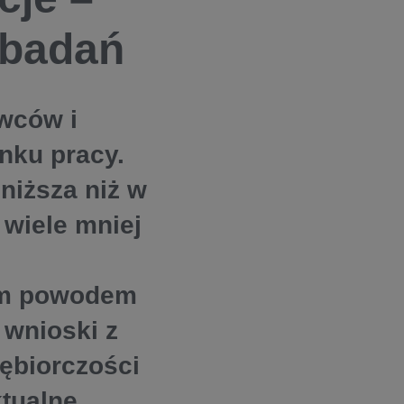
 badań
wców i
nku pracy.
 niższa niż w
 wiele mniej
nym powodem
 wnioski z
iębiorczości
ktualne