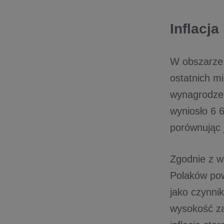
Inflacj
W obszarze 
ostatnich m
wynagrodzen
wyniosło 6 
porównując 
Zgodnie z wy
Polaków pow
jako czynnik
wysokość 