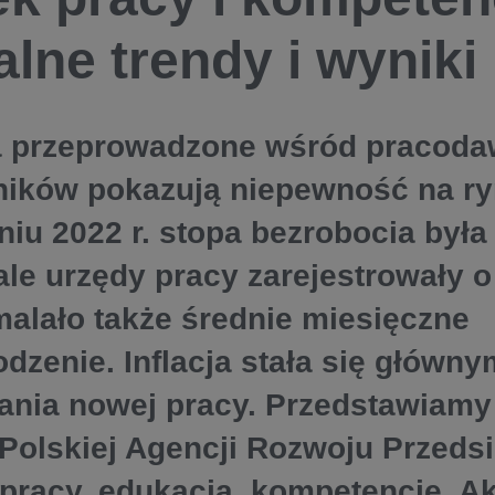
alne trendy i wyniki
 przeprowadzone wśród pracoda
ików pokazują niepewność na ry
niu 2022 r. stopa bezrobocia była
ale urzędy pracy zarejestrowały o
Zmalało także średnie miesięczne
dzenie. Inflacja stała się głów
ania nowej pracy. Przedstawiamy
 Polskiej Agencji Rozwoju Przeds
pracy, edukacja, kompetencje. A