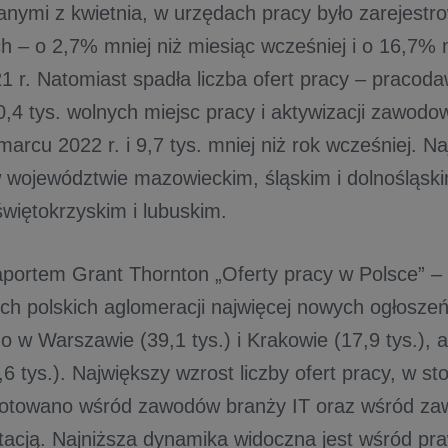
anymi z kwietnia, w urzędach pracy było zarejestr
 – o 2,7% mniej niż miesiąc wcześniej i o 16,7% m
1 r. Natomiast spadła liczba ofert pracy – pracodaw
4 tys. wolnych miejsc pracy i aktywizacji zawodowe
marcu 2022 r. i 9,7 tys. mniej niż rok wcześniej. Na
 województwie mazowieckim, śląskim i dolnośląski
świętokrzyskim i lubuskim.
aportem Grant Thornton „Oferty pracy w Polsce” –
ch polskich aglomeracji najwięcej nowych ogłoszeń
 w Warszawie (39,1 tys.) i Krakowie (17,9 tys.), 
6 tys.). Największy wzrost liczby ofert pracy, w s
anotowano wśród zawodów branży IT oraz wśród z
utacją. Najniższa dynamika widoczna jest wśród pr