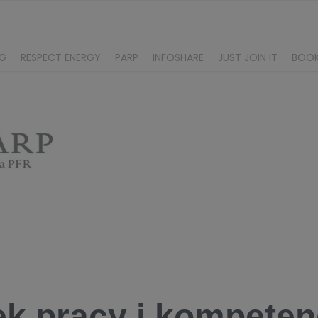
NG
RESPECT ENERGY
PARP
INFOSHARE
JUST JOIN IT
BOO
k pracy i kompeten