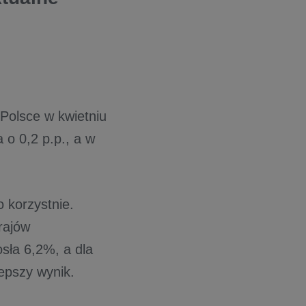
Polsce w kwietniu
 o 0,2 p.p., a w
 korzystnie.
ajów
sła 6,2%, a dla
epszy wynik.