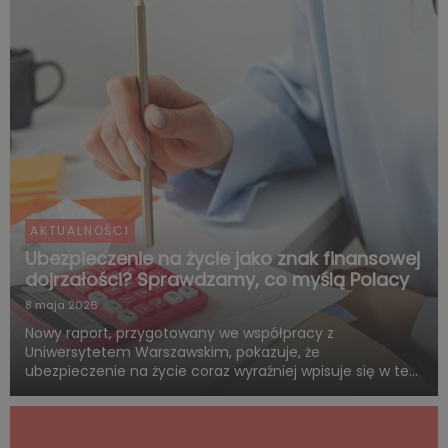
samodzie...
AKTUALNOŚCI
Ubezpieczenie na życie jako znak finansowej
dojrzałości? Sprawdzamy, co myślą Polacy
8 maja 2026
Nowy raport, przygotowany we współpracy z
Uniwersytetem Warszawskim, pokazuje, że
ubezpieczenie na życie coraz wyraźniej wpisuje się w ten
sam system wartości, z którym Polacy łączą dorosłość,
odpowiedzialność i rozsądne planowanie przyszłości.
Blisko połowa badanych uwa...