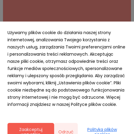
Używamy plików cookie do działania naszej strony
internetowej, analizowania Twojego korzystania z
naszych usług, zarządzania Twoimi preferencjami online
i personalizowania treści reklamowych. Akceptując
AKTUALNOŚCI
nasze pliki cookie, otrzymasz odpowiednie treści oraz
Cyfrowy Biznes się opłaca – rusza
funkcje mediów społecznościowych, spersonalizowane
kampania MRiT i NASK dla MŚP. Za realizację
reklamy i ulepszony sposób przeglądania. Aby zarządzać
odpowiada RO
swoimi wyborami, kliknij „Ustawienia plików cookie”. Pliki
20 kwietnia 2026
cookie niezbędne są do podstawowego funkcjonowania
Agencja Ro na zlecenie Ministerstwa Rozwoju i
strony internetowej i nie mogą być odrzucone. Więcej
Technologii realizuje kampanię „Cyfrowy Biznes”.
informacji znajdziesz w naszej Polityce plików cookie.
Inicjatywa skierowana do sektora MŚP promuje
wdrażanie nowych technologii w biznesie i opiera się na
krótkich, przystępnych treściach typu „snack content”.
Działania zaplanowan...
Zaakceptuj
Polityka plików
Odrzuć