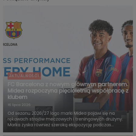
AKTUALNOŚCI
FC Barcelona z nowym głównym partnerem.
Midea rozpoczyna pięcioletnią współpracę z
klubem
16 lipca 2026
Od sezonu 2026/27 logo marki Midea pojawi się na
rękawach strojów meczowych i treningowych drużyny.
Marka zyska również szeroką ekspozycję podczas
rozgrywek FC Barcelony w ramach LaLiga. Pięcioletnia