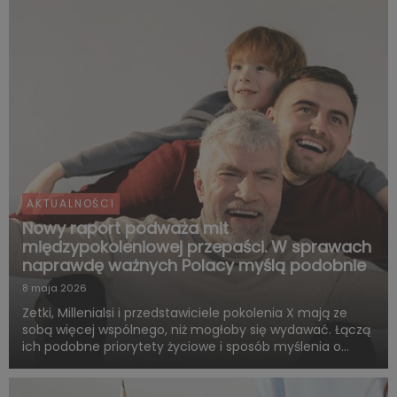
współpraca obejmie także wspólne działania skierowane
do kibiców, kampa...
AKTUALNOŚCI
Nowy raport podważa mit
międzypokoleniowej przepaści. W sprawach
naprawdę ważnych Polacy myślą podobnie
8 maja 2026
Zetki, Millenialsi i przedstawiciele pokolenia X mają ze
sobą więcej wspólnego, niż mogłoby się wydawać. Łączą
ich podobne priorytety życiowe i sposób myślenia o
przyszłości. Są zgodni co do tego, że o dorosłości i
dojrzałości życiowej decydują przede wszystkim: