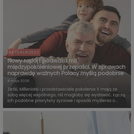
AKTUALNOŚCI
Nowy raport podważa mit
międzypokoleniowej przepaści. W sprawach
naprawdę ważnych Polacy myślą podobnie
8 maja 2026
Zetki, Millenialsi i przedstawiciele pokolenia X mają ze
sobą więcej wspólnego, niż mogłoby się wydawać. Łączą
ich podobne priorytety życiowe i sposób myślenia o
przyszłości. Są zgodni co do tego, że o dorosłości i
dojrzałości życiowej decydują przede wszystkim:
samodzie...