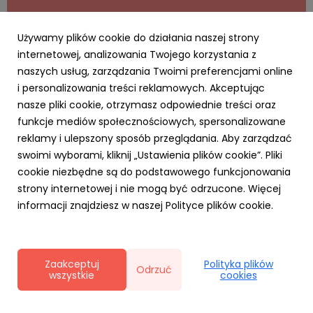
Używamy plików cookie do działania naszej strony
internetowej, analizowania Twojego korzystania z
naszych usług, zarządzania Twoimi preferencjami online
i personalizowania treści reklamowych. Akceptując
AKTUALNOŚCI
nasze pliki cookie, otrzymasz odpowiednie treści oraz
Cyfrowy Biznes się opłaca – rusza
funkcje mediów społecznościowych, spersonalizowane
kampania MRiT i NASK dla MŚP. Za realizację
reklamy i ulepszony sposób przeglądania. Aby zarządzać
odpowiada RO
swoimi wyborami, kliknij „Ustawienia plików cookie”. Pliki
20 kwietnia 2026
cookie niezbędne są do podstawowego funkcjonowania
Agencja Ro na zlecenie Ministerstwa Rozwoju i
strony internetowej i nie mogą być odrzucone. Więcej
Technologii realizuje kampanię „Cyfrowy Biznes”.
informacji znajdziesz w naszej Polityce plików cookie.
Inicjatywa skierowana do sektora MŚP promuje
wdrażanie nowych technologii w biznesie i opiera się na
krótkich, przystępnych treściach typu „snack content”.
Działania zaplanowan...
Zaakceptuj
Polityka plików
Odrzuć
wszystkie
cookies
Polityka prywatności
|
Klauzula RODO