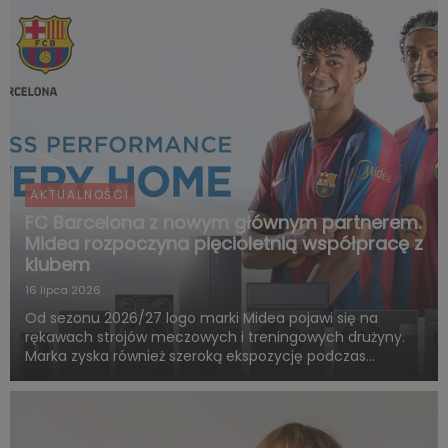
AKTUALNOŚCI
FC Barcelona z nowym głównym partnerem.
Midea rozpoczyna pięcioletnią współpracę z
klubem
16 lipca 2026
Od sezonu 2026/27 logo marki Midea pojawi się na
rękawach strojów meczowych i treningowych drużyny.
Marka zyska również szeroką ekspozycję podczas
rozgrywek FC Barcelony w ramach LaLiga. Pięcioletnia
współpraca obejmie także wspólne działania skierowane
do kibiców, kampa...