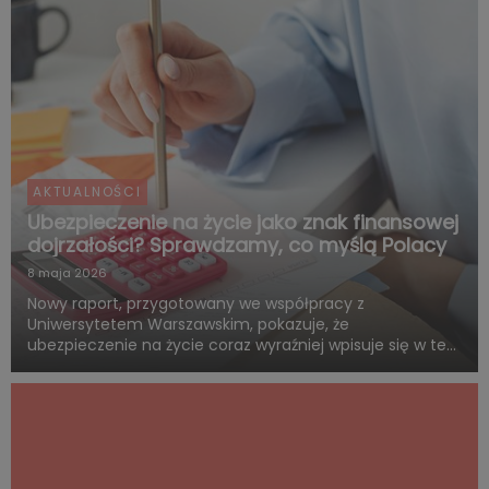
AKTUALNOŚCI
Ubezpieczenie na życie jako znak finansowej
dojrzałości? Sprawdzamy, co myślą Polacy
8 maja 2026
Nowy raport, przygotowany we współpracy z
Uniwersytetem Warszawskim, pokazuje, że
ubezpieczenie na życie coraz wyraźniej wpisuje się w ten
sam system wartości, z którym Polacy łączą dorosłość,
odpowiedzialność i rozsądne planowanie przyszłości.
Blisko połowa badanych uwa...