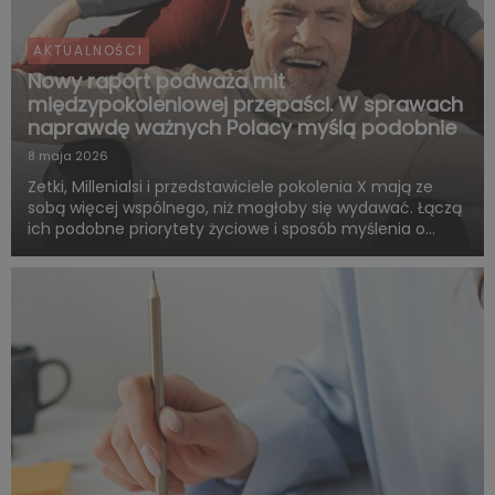
AKTUALNOŚCI
Nowy raport podważa mit
międzypokoleniowej przepaści. W sprawach
naprawdę ważnych Polacy myślą podobnie
8 maja 2026
Zetki, Millenialsi i przedstawiciele pokolenia X mają ze
sobą więcej wspólnego, niż mogłoby się wydawać. Łączą
ich podobne priorytety życiowe i sposób myślenia o
przyszłości. Są zgodni co do tego, że o dorosłości i
dojrzałości życiowej decydują przede wszystkim:
samodzie...