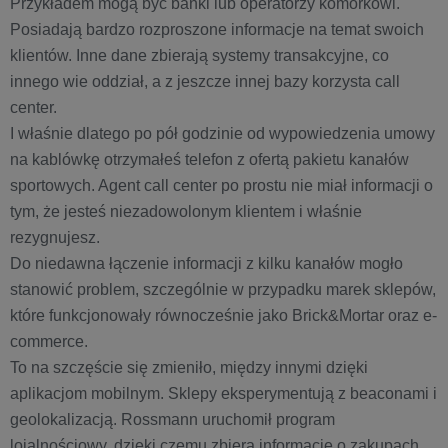
Przykładem mogą być banki lub operatorzy komórkowi.
Posiadają bardzo rozproszone informacje na temat swoich
klientów. Inne dane zbierają systemy transakcyjne, co
innego wie oddział, a z jeszcze innej bazy korzysta call
center.
I właśnie dlatego po pół godzinie od wypowiedzenia umowy
na kablówkę otrzymałeś telefon z ofertą pakietu kanałów
sportowych. Agent call center po prostu nie miał informacji o
tym, że jesteś niezadowolonym klientem i właśnie
rezygnujesz.
Do niedawna łączenie informacji z kilku kanałów mogło
stanowić problem, szczególnie w przypadku marek sklepów,
które funkcjonowały równocześnie jako Brick&Mortar oraz e-
commerce.
To na szczęście się zmieniło, między innymi dzięki
aplikacjom mobilnym. Sklepy eksperymentują z beaconami i
geolokalizacją. Rossmann uruchomił program
lojalnościowy, dzięki czemu zbiera informacje o zakupach,