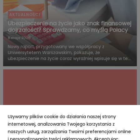
AKTUALNOŚCI
Ubezpieczenie na życie jako znak finansowej
dojrzałości? Sprawdzamy, co myślą Polacy
8 maja 2026
Nowy raport, przygotowany we współpracy z
Uniwersytetem Warszawskim, pokazuje, że
ubezpieczenie na życie coraz wyraźniej wpisuje się w ten
sam system wartości, z którym Polacy łączą dorosłość,
odpowiedzialność i rozsądne planowanie przyszłości.
Blisko połowa badanych uwa...
Używamy plików cookie do działania naszej strony
internetowej, analizowania Twojego korzystania z
naszych usług, zarządzania Twoimi preferencjami online
i personalizowania treści reklamowych. Akceptując