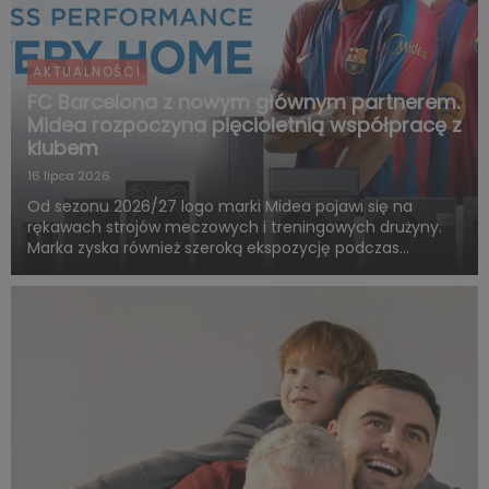
AKTUALNOŚCI
FC Barcelona z nowym głównym partnerem.
Midea rozpoczyna pięcioletnią współpracę z
klubem
16 lipca 2026
Od sezonu 2026/27 logo marki Midea pojawi się na
rękawach strojów meczowych i treningowych drużyny.
Marka zyska również szeroką ekspozycję podczas
rozgrywek FC Barcelony w ramach LaLiga. Pięcioletnia
współpraca obejmie także wspólne działania skierowane
do kibiców, kampa...