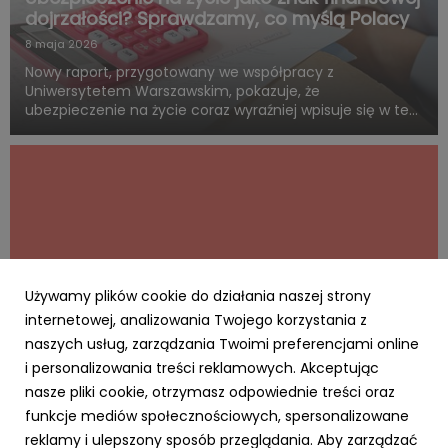
dojrzałości? Sprawdzamy, co myślą Polacy
8 maja 2026
Nowy raport, przygotowany we współpracy z
Uniwersytetem Warszawskim, pokazuje, że
ubezpieczenie na życie coraz wyraźniej wpisuje się w ten
sam system wartości, z którym Polacy łączą dorosłość,
odpowiedzialność i rozsądne planowanie przyszłości.
Blisko połowa badanych uwa...
Używamy plików cookie do działania naszej strony
internetowej, analizowania Twojego korzystania z
naszych usług, zarządzania Twoimi preferencjami online
i personalizowania treści reklamowych. Akceptując
AKTUALNOŚCI
nasze pliki cookie, otrzymasz odpowiednie treści oraz
Cyfrowy Biznes się opłaca – rusza
funkcje mediów społecznościowych, spersonalizowane
kampania MRiT i NASK dla MŚP. Za realizację
reklamy i ulepszony sposób przeglądania. Aby zarządzać
odpowiada RO