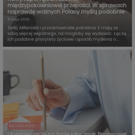
międzypokoleniowej przepaści. W sprawach
naprawdę ważnych Polacy myślą podobnie
8 maja 2026
Zetki, Millenialsi i przedstawiciele pokolenia X mają ze
sobą więcej wspólnego, niż mogłoby się wydawać. Łączą
ich podobne priorytety życiowe i sposób myślenia o
przyszłości. Są zgodni co do tego, że o dorosłości i
dojrzałości życiowej decydują przede wszystkim:
samodzie...
AKTUALNOŚCI
Ubezpieczenie na życie jako znak finansowej