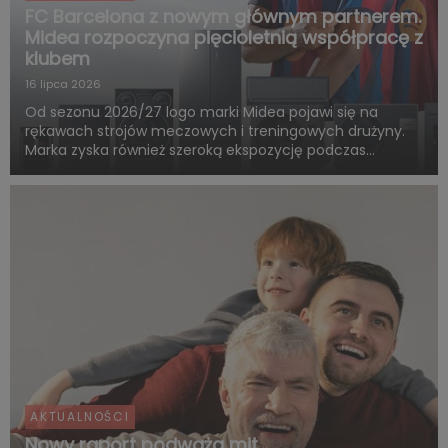
FC Barcelona z nowym głównym partnerem.
Midea rozpoczyna pięcioletnią współpracę z
klubem
16 lipca 2026
Od sezonu 2026/27 logo marki Midea pojawi się na
rękawach strojów meczowych i treningowych drużyny.
Marka zyska również szeroką ekspozycję podczas
rozgrywek FC Barcelony w ramach LaLiga. Pięcioletnia
współpraca obejmie także wspólne działania skierowane
do kibiców, kampa...
AKTUALNOŚCI
Nowy raport podważa mit