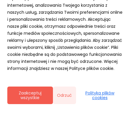
internetowej, analizowania Twojego korzystania z
naszych usług, zarządzania Twoimi preferencjami online
i personalizowania treści reklamowych. Akceptując
AKTUALNOŚCI
nasze pliki cookie, otrzymasz odpowiednie treści oraz
Cyfrowy Biznes się opłaca – rusza
funkcje mediów społecznościowych, spersonalizowane
kampania MRiT i NASK dla MŚP. Za realizację
reklamy i ulepszony sposób przeglądania. Aby zarządzać
odpowiada RO
swoimi wyborami, kliknij „Ustawienia plików cookie”. Pliki
20 kwietnia 2026
cookie niezbędne są do podstawowego funkcjonowania
Agencja Ro na zlecenie Ministerstwa Rozwoju i
strony internetowej i nie mogą być odrzucone. Więcej
Technologii realizuje kampanię „Cyfrowy Biznes”.
informacji znajdziesz w naszej Polityce plików cookie.
Inicjatywa skierowana do sektora MŚP promuje
wdrażanie nowych technologii w biznesie i opiera się na
krótkich, przystępnych treściach typu „snack content”.
Działania zaplanowan...
Zaakceptuj
Polityka plików
Odrzuć
wszystkie
cookies
Polityka prywatności
|
Klauzula RODO