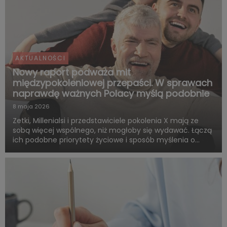
AKTUALNOŚCI
Nowy raport podważa mit
międzypokoleniowej przepaści. W sprawach
naprawdę ważnych Polacy myślą podobnie
8 maja 2026
Zetki, Millenialsi i przedstawiciele pokolenia X mają ze
sobą więcej wspólnego, niż mogłoby się wydawać. Łączą
ich podobne priorytety życiowe i sposób myślenia o
przyszłości. Są zgodni co do tego, że o dorosłości i
dojrzałości życiowej decydują przede wszystkim:
samodzie...