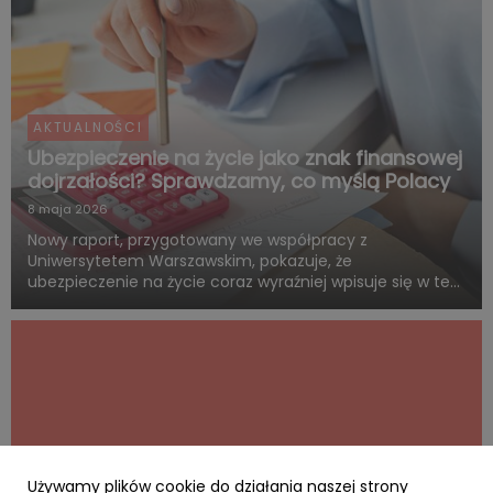
AKTUALNOŚCI
Ubezpieczenie na życie jako znak finansowej
dojrzałości? Sprawdzamy, co myślą Polacy
8 maja 2026
Nowy raport, przygotowany we współpracy z
Uniwersytetem Warszawskim, pokazuje, że
ubezpieczenie na życie coraz wyraźniej wpisuje się w ten
sam system wartości, z którym Polacy łączą dorosłość,
odpowiedzialność i rozsądne planowanie przyszłości.
Blisko połowa badanych uwa...
Używamy plików cookie do działania naszej strony