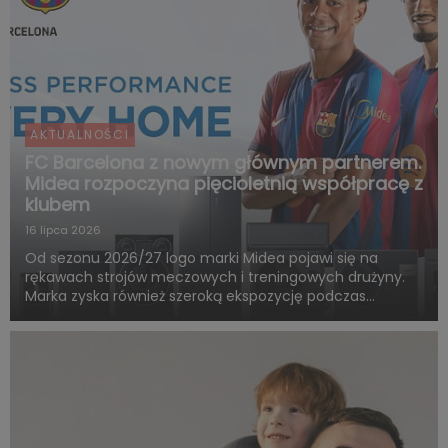
AKTUALNOŚCI
FC Barcelona z nowym głównym partnerem.
Midea rozpoczyna pięcioletnią współpracę z
klubem
16 lipca 2026
Od sezonu 2026/27 logo marki Midea pojawi się na
rękawach strojów meczowych i treningowych drużyny.
Marka zyska również szeroką ekspozycję podczas
rozgrywek FC Barcelony w ramach LaLiga. Pięcioletnia
współpraca obejmie także wspólne działania skierowane
do kibiców, kampa...