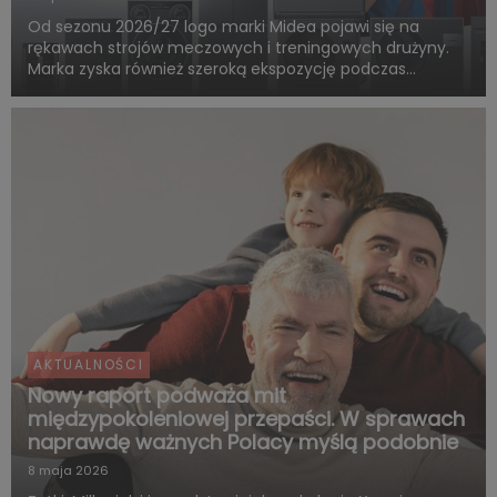
Od sezonu 2026/27 logo marki Midea pojawi się na
rękawach strojów meczowych i treningowych drużyny.
Marka zyska również szeroką ekspozycję podczas
rozgrywek FC Barcelony w ramach LaLiga. Pięcioletnia
współpraca obejmie także wspólne działania skierowane
do kibiców, kampa...
AKTUALNOŚCI
Nowy raport podważa mit
międzypokoleniowej przepaści. W sprawach
naprawdę ważnych Polacy myślą podobnie
8 maja 2026