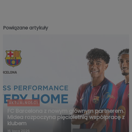
Powiązane artykuły
AKTUALNOŚCI
FC Barcelona z nowym głównym partnerem.
Midea rozpoczyna pięcioletnią współpracę z
klubem
16 lipca 2026