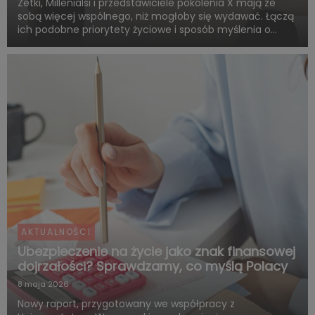
Zetki, Millenialsi i przedstawiciele pokolenia X mają ze
sobą więcej wspólnego, niż mogłoby się wydawać. Łączą
ich podobne priorytety życiowe i sposób myślenia o
przyszłości. Są zgodni co do tego, że o dorosłości i
dojrzałości życiowej decydują przede wszystkim:
samodzie...
AKTUALNOŚCI
Ubezpieczenie na życie jako znak finansowej
dojrzałości? Sprawdzamy, co myślą Polacy
8 maja 2026
Nowy raport, przygotowany we współpracy z