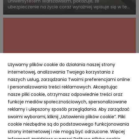
Uniwersytetem Warszawskim, pokazuje, że
ubezpieczenie na życie coraz wyraźniej wpisuje się w ten
sam system wartości, z którym Polacy łączą dorosłość,
odpowiedzialność i rozsądne planowanie przyszłości.
Blisko połowa badanych uwa...
Używamy plików cookie do działania naszej strony
internetowej, analizowania Twojego korzystania z
naszych usług, zarządzania Twoimi preferencjami online
i personalizowania treści reklamowych. Akceptując
AKTUALNOŚCI
nasze pliki cookie, otrzymasz odpowiednie treści oraz
Cyfrowy Biznes się opłaca – rusza
funkcje mediów społecznościowych, spersonalizowane
kampania MRiT i NASK dla MŚP. Za realizację
reklamy i ulepszony sposób przeglądania. Aby zarządzać
odpowiada RO
swoimi wyborami, kliknij „Ustawienia plików cookie”. Pliki
20 kwietnia 2026
cookie niezbędne są do podstawowego funkcjonowania
Agencja Ro na zlecenie Ministerstwa Rozwoju i
strony internetowej i nie mogą być odrzucone. Więcej
Technologii realizuje kampanię „Cyfrowy Biznes”.