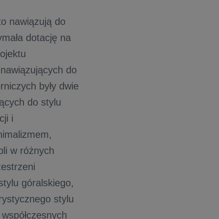
to nawiązują do
ymała dotację na
ojektu
 nawiązujących do
rniczych były dwie
ących do stylu
ji i
nimalizmem,
li w różnych
estrzeni
tylu góralskiego,
rystycznego stylu
 współczesnych