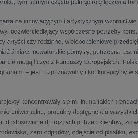
roku, tym samym często pełniąc rolę łączenia form
parta na innowacyjnym i artystycznym wzornictwie 
owy, odzwierciedlający współczesne potrzeby kons
scy artyści czy rodzinne, wielopokoleniowe przedsi
niać śmiałe, nowatorskie pomysły, potrzebna jest 
parcie mogą liczyć z Funduszy Europejskich. Polsk
ogramami – jest rozpoznawalny i konkurencyjny w sk
ojekty koncentrowały się m. in. na takich trendac
anie uniwersalne, produkty dostępne dla wszystkich
a, dostosowanie do różnych potrzeb klientów; zr
rodowiska, zero odpadów, odejście od plastiku, ek