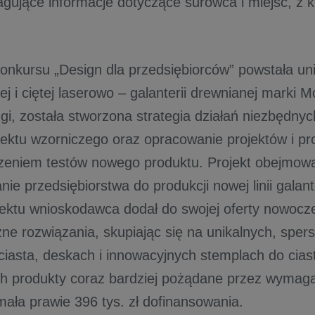
agujące informacje dotyczące surowca i miejsc, z 
nkursu „Design dla przedsiębiorców” powstała unik
j i ciętej laserowo – galanterii drewnianej mark
gi, została stworzona strategia działań niezbędny
ektu wzorniczego oraz opracowanie projektów i pr
eniem testów nowego produktu. Projekt obejmowa
ie przedsiębiorstwa do produkcji nowej linii galant
ektu wnioskodawca dodał do swojej oferty nowocz
zne rozwiązania, skupiając się na unikalnych, spe
ciasta, deskach i innowacyjnych stemplach do cias
h produkty coraz bardziej pożądane przez wymagaj
mała prawie 396 tys. zł dofinansowania.