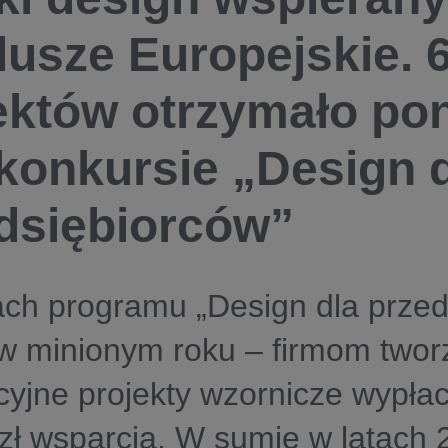
usze Europejskie. 
ektów otrzymało po
 konkursie „Design 
dsiębiorców”
ch programu „Design dla przed
 w minionym roku – firmom two
cyjne projekty wzornicze wypł
zł wsparcia. W sumie w latach