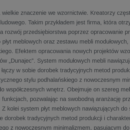
 wielkie znaczenie we wzornictwie. Kreatorzy częs
 ludowego. Takim przykładem jest firma, która otrz
 na rozwój przedsiębiorstwa poprzez opracowanie pr
 płyt meblowych oraz zestawu mebli modułowych,
skiego. Efektem opracowania nowych projektów wzo
któw „Dunajec”. System modułowych mebli nawiązuj
 łączy w sobie dorobek tradycyjnych metod produkc
tycznego stylu podhalańskiego z nowoczesnym mi
o współczesnych wnętrz. Obejmuje on szereg meb
i funkcjach, pozwalając na swobodną aranżację prz
. Z kolei system płyt meblowych nawiązujących do s
ie dorobek tradycyjnych metod produkcji i charakte
iego z nowoczesnym minimalizmem, pasującym do