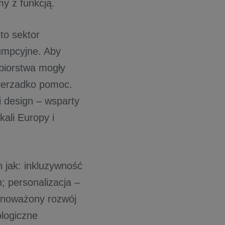
y z funkcją.
to sektor
umpcyjne. Aby
ębiorstwa mogły
nierzadko pomoc.
i design – wsparty
ali Europy i
h jak: inkluzywność
; personalizacja –
ównoważony rozwój
ologiczne