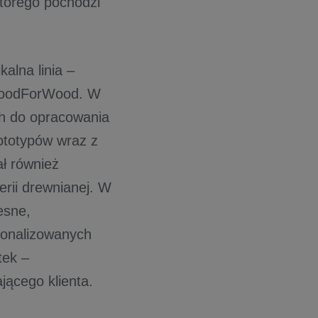
którego pochodzi
alna linia –
i MoodForWood. W
ch do opracowania
ototypów wraz z
ł również
erii drewnianej. W
esne,
rsonalizowanych
tek –
ącego klienta.