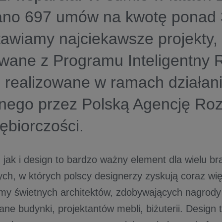
ano 697 umów na kwotę ponad 3
awiamy najciekawsze projekty,
wane z Programu Inteligentny 
 realizowane w ramach działan
nego przez Polską Agencję Ro
ębiorczości.
 jak i design to bardzo ważny element dla wielu br
ch, w których polscy designerzy zyskują coraz wi
my świetnych architektów, zdobywających nagrody 
ane budynki, projektantów mebli, biżuterii. Desig