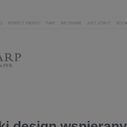
NG
RESPECT ENERGY
PARP
INFOSHARE
JUST JOIN IT
BOO
ki design wspierany