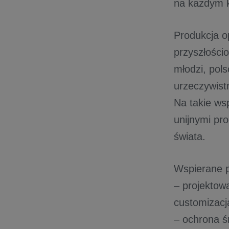
na każdym k
Produkcja o
przyszłości
młodzi, pol
urzeczywist
Na takie ws
unijnymi pr
świata.
Wspierane pr
– projektow
customizacj
– ochrona ś