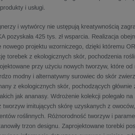
rodukty i usługi.
gnerzy i wytwórcy nie ustępują kreatywnością zag
 pozyskała 425 tys. zł wsparcia. Realizacja obe
 nowego projektu wzorniczego, dzięki któremu O
cję torebek z ekologicznych skór, pochodzenia rośl
rojektowane przy użyciu nowych tworzyw, które od
rdzo modny i alternatywny surowiec do skór zwier
nany z ekologicznych skór, pochodzących głównie
takich jak ananasy. Wdrożenie kolekcji polegało na s
 tworzyw imitujących skórę uzyskanych z owoców,
entów roślinnych. Różnorodność tworzyw i parame
anowiły trzon designu. Zaprojektowane torebki pos