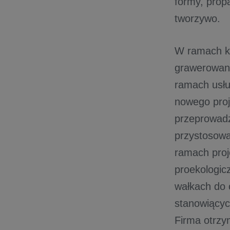
formy, prop
tworzywo.
W ramach ko
grawerowane
ramach usłu
nowego proj
przeprowadz
przystosowan
ramach proj
proekologic
wałkach do 
stanowiącyc
Firma otrzy