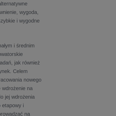
alternatywne
awnienie, wygoda,
szybkie i wygodne
małym i średnim
owatorskie
adań, jak również
rynek. Celem
pracowania nowego
e wdrożenie na
o jej wdrożenia
 etapowy i
wprowadzać na