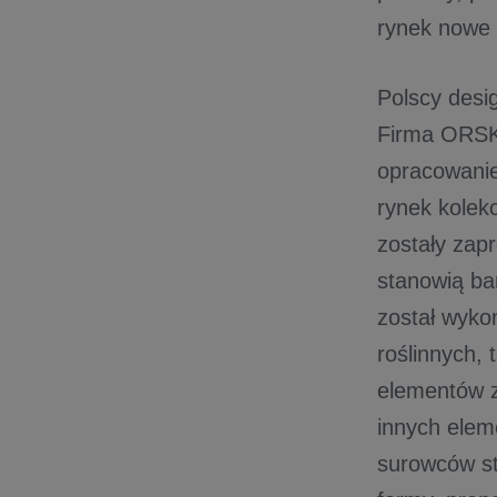
rynek nowe p
Polscy desi
Firma ORSKA
opracowanie
rynek kolek
zostały zap
stanowią ba
został wyko
roślinnych, 
elementów z
innych elem
surowców st