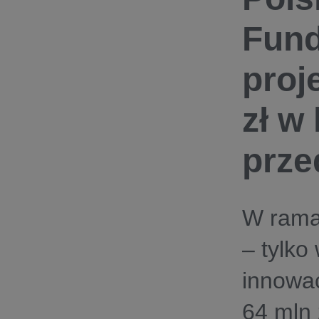
Fund
proj
zł w
prze
W rama
– tylko
innowa
64 mln 