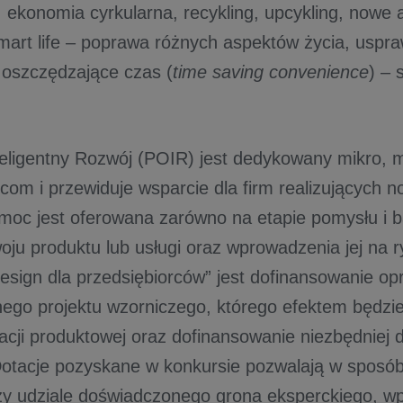
, ekonomia cyrkularna, recykling, upcykling, nowe 
smart life – poprawa różnych aspektów życia, uspr
 oszczędzające czas (
time saving convenience
) – 
.
eligentny Rozwój (POIR) jest dedykowany mikro, 
com i przewiduje wsparcie dla firm realizujących n
omoc jest oferowana zarówno na etapie pomysłu i b
woju produktu lub usługi oraz wprowadzenia jej na 
esign dla przedsiębiorców” jest dofinansowanie o
nego projektu wzorniczego, którego efektem będzi
acji produktowej oraz dofinansowanie niezbędniej d
 Dotacje pozyskane w konkursie pozwalają w sposób
zy udziale doświadczonego grona eksperckiego, 