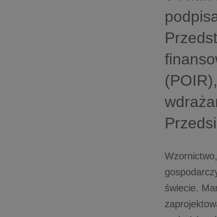
podpis
Przedst
finanso
(POIR),
wdraża
Przedsi
Wzornictwo,
gospodarczy
świecie. Ma
zaprojektow