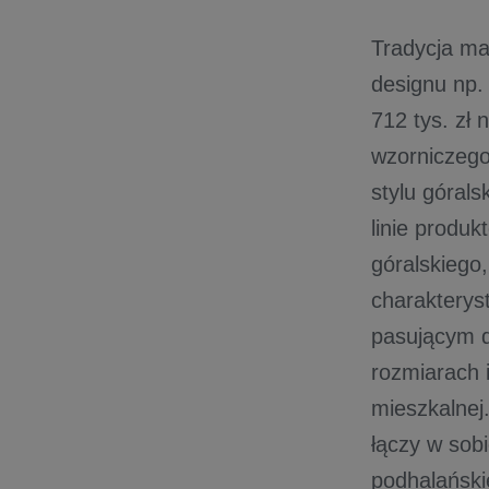
Tradycja ma
designu np.
712 tys. zł
wzorniczego
stylu góral
linie produ
góralskiego,
charakterys
pasującym d
rozmiarach 
mieszkalnej
łączy w sob
podhalańsk