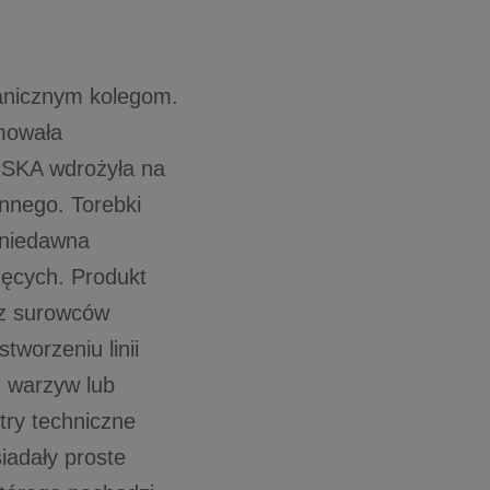
ranicznym kolegom.
jmowała
RSKA wdrożyła na
innego. Torebki
 niedawna
zęcych. Produkt
 z surowców
tworzeniu linii
 warzyw lub
try techniczne
iadały proste