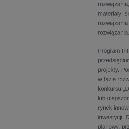
rozwiązania
materiały; 
rozwiązania
rozwiązania
Program Int
przedsiębior
projekty. P
w fazie roz
konkursu „D
lub ulepszo
rynek innow
inwestycji.
planowy, pr