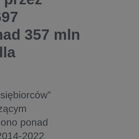
697
nad 357 mln
dla
siębiorców”
rzącym
acono ponad
 2014-2022