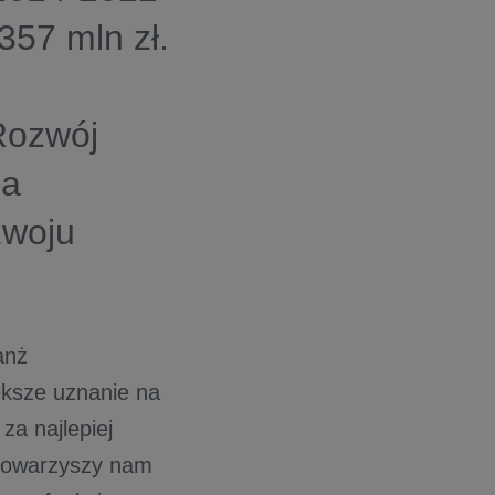
57 mln zł.
Rozwój
ia
zwoju
anż
ększe uznanie na
za najlepiej
n towarzyszy nam