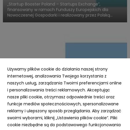
„Startup Booster Poland – Startups Exchange”,
finansowany w ramach Funduszy Europejskich dla
Nowoczesnej Gospodarki i realizowany przez Polską
Agencję Rozwoju Przedsiębiorczości, otwiera nowy
rozdział w obszarze programów akceleracyjnych
skierowanych do startupów o międz...
Używamy plików cookie do działania naszej strony
internetowej, analizowania Twojego korzystania z
naszych usług, zarządzania Twoimi preferencjami online
i personalizowania treści reklamowych. Akceptując
PARP
nasze pliki cookie, otrzymasz odpowiednie treści oraz
Zielone światło dla Twojej firmy – nawet 3,5
funkcje mediów społecznościowych, spersonalizowane
mln zł na ekologiczną transformację z
reklamy i ulepszony sposób przeglądania. Aby zarządzać
Funduszy Europejskich!
swoimi wyborami, kliknij „Ustawienia plików cookie”. Pliki
23 października 2025
cookie niezbędne są do podstawowego funkcjonowania
Chcesz, aby Twoja firma działała nowocześnie,