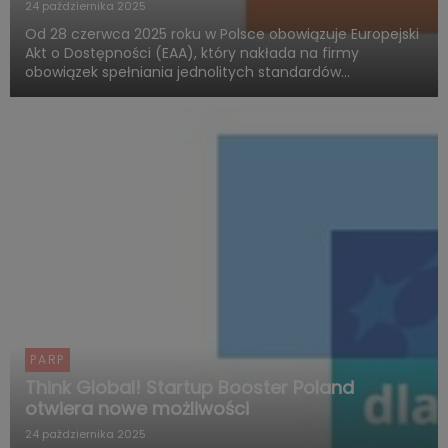
24 października 2025
Od 28 czerwca 2025 roku w Polsce obowiązuje Europejski
Akt o Dostępności (EAA), który nakłada na firmy
obowiązek spełniania jednolitych standardów
dostępności produktów i usług. Polska Agencja Rozwoju
Przedsiębiorczości (PARP), w ramach Funduszy
Europejskich dla Rozwoju ...
PARP
Think Global! Startup Booster Poland
otwiera nowe możliwości
24 października 2025