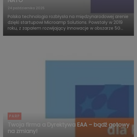
NATO
24 października 2025
Polska technologia rozbłysła na międzynarodowej arenie
dzięki startupowi Microamp Solutions. Powstały w 2019
roku, z zapałem rozwijający innowacje w obszarze 5G
mmWave, dziś zachwyca świat swoją obecnością w
globalnych programach obronnych. Firma zdobywa
uznanie jako jed...
PARP
Twoja firma a Dyrektywa EAA – bądź gotowy
na zmiany!