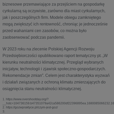
biznesowe przemawiające za przejściem na gospodarkę
cyrkularną są oczywiste, zarówno dla miast cyrkularnych,
jak i poszczególnych firm. Modele obiegu zamkniętego
mogą zwiększyć ich rentowność, chroniąc je jednocześnie
przed wahaniami cen zasobów, co można było
zaobserwować podczas pandemii.
W 2023 roku na zlecenie Polskiej Agencji Rozwoju
Przedsiębiorczości opublikowano raport tematyczny pt. „W
kierunku neutralności klimatycznej. Przegląd wybranych
inicjatyw, technologii i zjawisk społeczno-gospodarczych.
Rekomendacje zmian”. Celem jest charakterystyka wyzwań
i działań związanych z ochroną klimatu zmierzających do
osiągnięcia stanu neutralności klimatycznej.
1. https://www.overshootday.org/?
__hstc=104736159.b47351079a42ca586200df22396895ea.1680085066232.1
2. https://gozwpraktyce.pl/czym-jest-goz/
3.