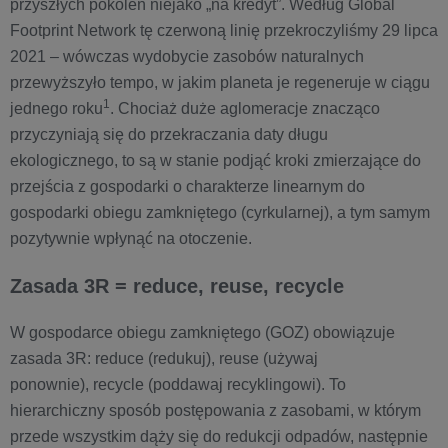
przyszłych pokoleń niejako „na kredyt”. Według Global
Footprint Network tę czerwoną linię przekroczyliśmy 29 lipca
2021 – wówczas wydobycie zasobów naturalnych
przewyższyło tempo, w jakim planeta je regeneruje w ciągu
1
jednego roku
. Chociaż duże aglomeracje znacząco
przyczyniają się do przekraczania daty długu
ekologicznego, to są w stanie podjąć kroki zmierzające do
przejścia z gospodarki o charakterze linearnym do
gospodarki obiegu zamkniętego (cyrkularnej), a tym samym
pozytywnie wpłynąć na otoczenie.
Zasada 3R = reduce, reuse, recycle
W gospodarce obiegu zamkniętego (GOZ) obowiązuje
zasada 3R: reduce (redukuj), reuse (używaj
ponownie),
recycle (poddawaj recyklingowi). To
hierarchiczny sposób postępowania z zasobami, w którym
przede wszystkim dąży się do redukcji odpadów, następnie