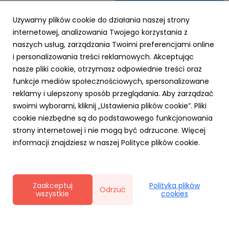
Używamy plików cookie do działania naszej strony
internetowej, analizowania Twojego korzystania z
naszych usług, zarządzania Twoimi preferencjami online
i personalizowania treści reklamowych. Akceptując
PARP
nasze pliki cookie, otrzymasz odpowiednie treści oraz
Zielone światło dla Twojej firmy – nawet 3,5
funkcje mediów społecznościowych, spersonalizowane
mln zł na ekologiczną transformację z
reklamy i ulepszony sposób przeglądania. Aby zarządzać
Funduszy Europejskich!
swoimi wyborami, kliknij „Ustawienia plików cookie”. Pliki
23 października 2025
cookie niezbędne są do podstawowego funkcjonowania
Chcesz, aby Twoja firma działała nowocześnie,
strony internetowej i nie mogą być odrzucone. Więcej
ekologicznie i oszczędnie? Dzięki Funduszom Europejskim
informacji znajdziesz w naszej Polityce plików cookie.
dla Polski Wschodniej (FEPW), oferowanym przez Polską
Agencję Rozwoju Przedsiębiorczości (PARP), możesz
przeprowadzić transformację swojego biznesu w
kierunku gospodarki...
Zaakceptuj
Polityka plików
Odrzuć
wszystkie
cookies
Polityka prywatności
|
Klauzula RODO