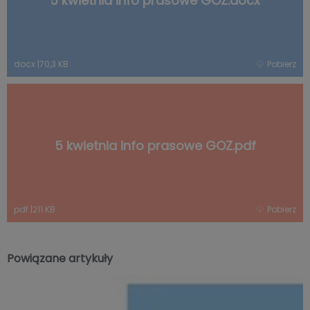
5 kwietnia info prasowe GOZ.docx
docx
|
70,3 KB
Pobierz
5 kwietnia info prasowe GOZ.pdf
pdf
|
211 KB
Pobierz
Powiązane artykuły