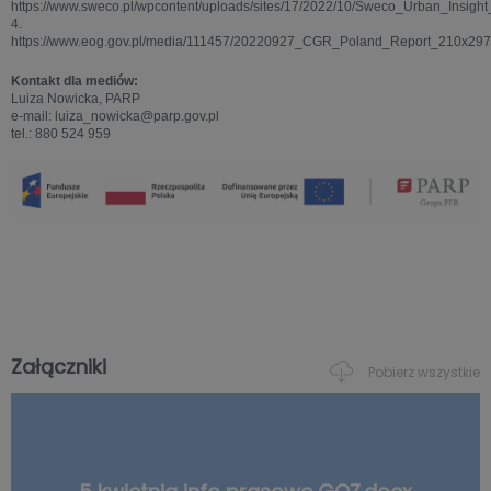
https://www.sweco.pl/wpcontent/uploads/sites/17/2022/10/Sweco_Urban_Insig
4.
https://www.eog.gov.pl/media/111457/20220927_CGR_Poland_Report_210x29
Kontakt dla mediów:
Luiza Nowicka, PARP
e-mail: luiza_nowicka@parp.gov.pl
tel.: 880 524 959
Załączniki
Pobierz wszystkie