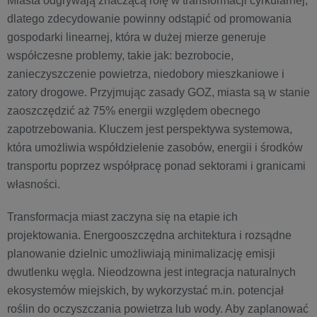
Miasta odgrywają znaczącą rolę w transformacji cyrkularnej,
dlatego zdecydowanie powinny odstąpić od promowania
gospodarki linearnej, która w dużej mierze generuje
współczesne problemy, takie jak: bezrobocie,
zanieczyszczenie powietrza, niedobory mieszkaniowe i
zatory drogowe. Przyjmując zasady GOZ, miasta są w stanie
zaoszczędzić aż 75% energii względem obecnego
zapotrzebowania. Kluczem jest perspektywa systemowa,
która umożliwia współdzielenie zasobów, energii i środków
transportu poprzez współpracę ponad sektorami i granicami
własności.
Transformacja miast zaczyna się na etapie ich
projektowania. Energooszczędna architektura i rozsądne
planowanie dzielnic umożliwiają minimalizację emisji
dwutlenku węgla. Nieodzowna jest integracja naturalnych
ekosystemów miejskich, by wykorzystać m.in. potencjał
roślin do oczyszczania powietrza lub wody. Aby zaplanować