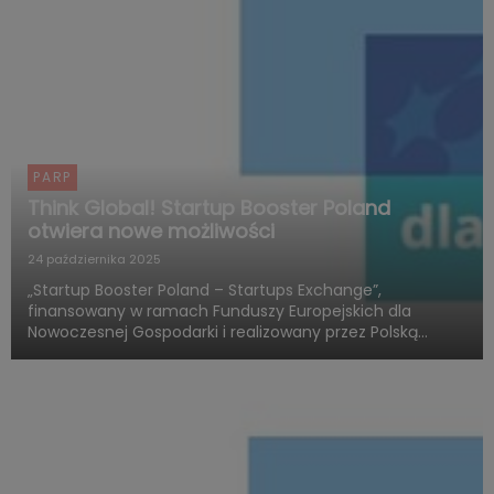
PARP
Think Global! Startup Booster Poland
otwiera nowe możliwości
24 października 2025
„Startup Booster Poland – Startups Exchange”,
finansowany w ramach Funduszy Europejskich dla
Nowoczesnej Gospodarki i realizowany przez Polską
Agencję Rozwoju Przedsiębiorczości, otwiera nowy
rozdział w obszarze programów akceleracyjnych
skierowanych do startupów o międz...