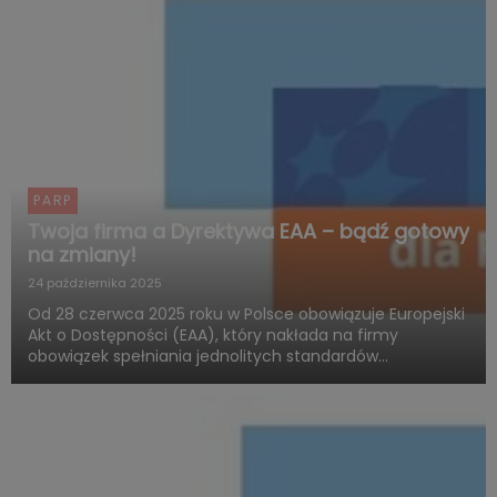
PARP
Twoja firma a Dyrektywa EAA – bądź gotowy
na zmiany!
24 października 2025
Od 28 czerwca 2025 roku w Polsce obowiązuje Europejski
Akt o Dostępności (EAA), który nakłada na firmy
obowiązek spełniania jednolitych standardów
dostępności produktów i usług. Polska Agencja Rozwoju
Przedsiębiorczości (PARP), w ramach Funduszy
Europejskich dla Rozwoju ...