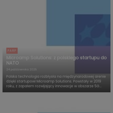
PARP
Microamp Solutions: z polskiego startupu do
NATO
24 października 2025
Polska technologia rozbłysła na międzynarodowej arenie
dzięki startupowi Microamp Solutions. Powstały w 2019
roku, z zapałem rozwijający innowacje w obszarze 5G
mmWave, dziś zachwyca świat swoją obecnością w
globalnych programach obronnych. Firma zdobywa
uznanie jako jed...