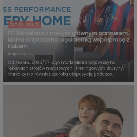
AKTUALNOŚCI
FC Barcelona z nowym głównym partnerem.
Midea rozpoczyna pięcioletnią współpracę z
klubem
16 lipca 2026
Od sezonu 2026/27 logo marki Midea pojawi się na
rękawach strojów meczowych i treningowych drużyny.
Marka zyska również szeroką ekspozycję podczas
rozgrywek FC Barcelony w ramach LaLiga. Pięcioletnia
współpraca obejmie także wspólne działania skierowane
do kibiców, kampa...