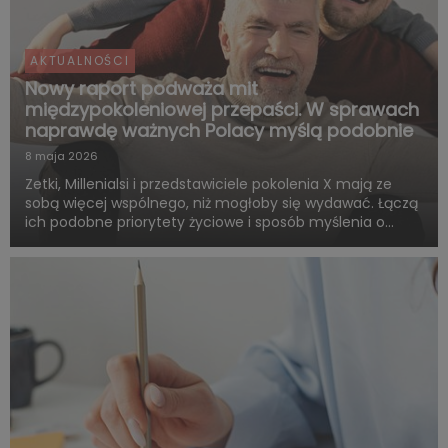
AKTUALNOŚCI
Nowy raport podważa mit
międzypokoleniowej przepaści. W sprawach
naprawdę ważnych Polacy myślą podobnie
8 maja 2026
Zetki, Millenialsi i przedstawiciele pokolenia X mają ze
sobą więcej wspólnego, niż mogłoby się wydawać. Łączą
ich podobne priorytety życiowe i sposób myślenia o
przyszłości. Są zgodni co do tego, że o dorosłości i
dojrzałości życiowej decydują przede wszystkim:
samodzie...