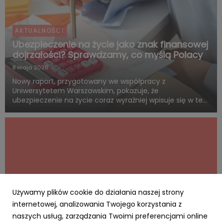
AKTUALNOŚCI
Ubezpieczenie na życie jako znak finansowej
dojrzałości? Sprawdzamy, co myślą Polacy
8 maja 2026
Nowy raport, przygotowany we współpracy z
Uniwersytetem Warszawskim, pokazuje, że
ubezpieczenie na życie coraz wyraźniej wpisuje się w ten
sam system wartości, z którym Polacy łączą dorosłość,
odpowiedzialność i rozsądne planowanie przyszłości.
Blisko połowa badanych uwa...
Używamy plików cookie do działania naszej strony
internetowej, analizowania Twojego korzystania z
naszych usług, zarządzania Twoimi preferencjami online