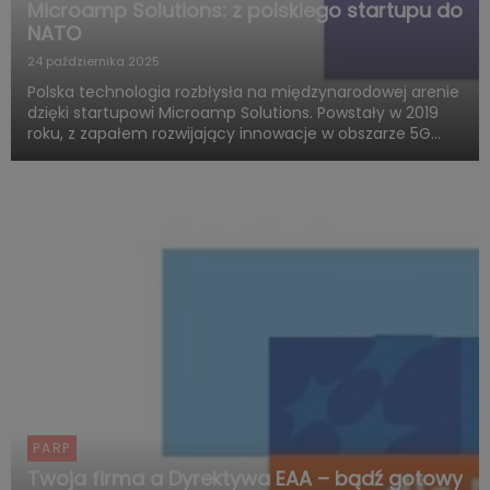
Microamp Solutions: z polskiego startupu do
NATO
24 października 2025
Polska technologia rozbłysła na międzynarodowej arenie
dzięki startupowi Microamp Solutions. Powstały w 2019
roku, z zapałem rozwijający innowacje w obszarze 5G
mmWave, dziś zachwyca świat swoją obecnością w
globalnych programach obronnych. Firma zdobywa
uznanie jako jed...
PARP
Twoja firma a Dyrektywa EAA – bądź gotowy