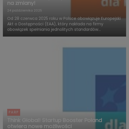
na zmiany!
24 października 2025
Od 28 czerwca 2025 roku w Polsce obowiązuje Europejski
Akt o Dostępności (EAA), który nakłada na firmy
obowiązek spełniania jednolitych standardów
dostępności produktów i usług. Polska Agencja Rozwoju
Przedsiębiorczości (PARP), w ramach Funduszy
Europejskich dla Rozwoju ...
PARP
Think Global! Startup Booster Poland
otwiera nowe możliwości