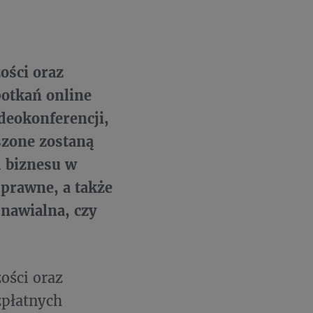
ości oraz
potkań online
deokonferencji,
szone zostaną
m biznesu w
 prawne, a także
dnawialna, czy
ości oraz
zpłatnych