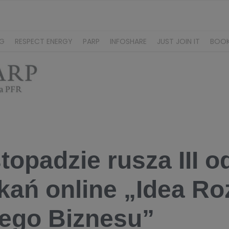
NG
RESPECT ENERGY
PARP
INFOSHARE
JUST JOIN IT
BOO
stopadzie rusza III 
kań online „Idea R
ego Biznesu”