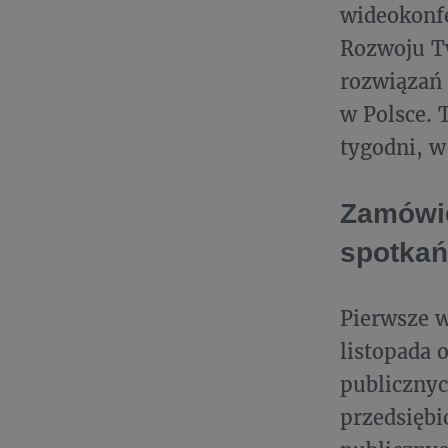
wideokonfe
Rozwoju T
rozwiązań 
w Polsce. 
tygodni, w
Zamówie
spotkań
Pierwsze w
listopada 
publicznyc
przedsięb