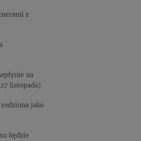
tnerami z
a
wpłynie na
27 listopada)
 rodzinna jako
su będzie