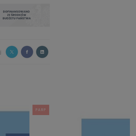
j
PARP