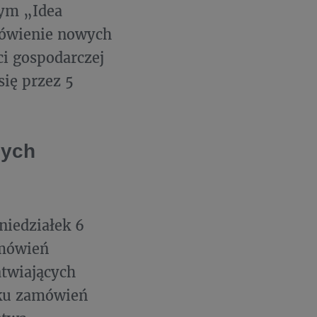
nym „Idea
mówienie nowych
ci gospodarczej
ię przez 5
zych
niedziałek 6
amówień
atwiających
nku zamówień