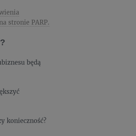
wienia
na stronie PARP.
ń?
ubiznesu będą
ększyć
zy konieczność?