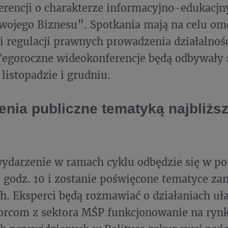
rencji o charakterze informacyjno-edukacj
wojego Biznesu”. Spotkania mają na celu o
i regulacji prawnych prowadzenia działalnoś
Tegoroczne wideokonferencje będą odbywały s
 listopadzie i grudniu.
nia publiczne tematyką najbliżs
ydarzenie w ramach cyklu odbędzie się w po
o godz. 10 i zostanie poświęcone tematyce z
h. Eksperci będą rozmawiać o działaniach uł
iorcom z sektora MŚP funkcjonowanie na ry