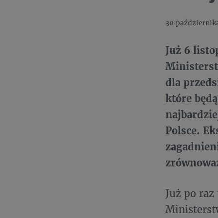
30 październik
Już 6 list
Ministerst
dla przeds
które będą
najbardzi
Polsce. Ek
zagadnieni
zrównoważ
Już po raz
Ministerst