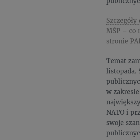
publicznyc
Szczegóły 
MŚP – co n
stronie PA
Temat zam
listopada
publicznyc
w zakresie 
największy
NATO i prz
swoje sza
publicznyc