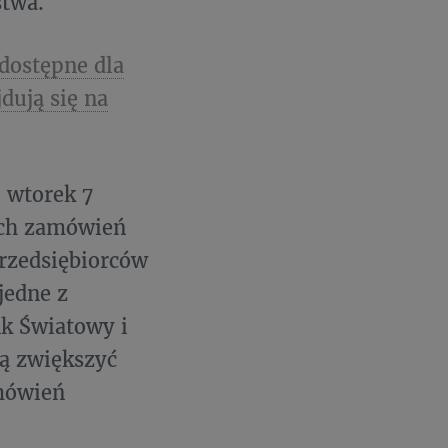
stwa.
dostępne dla
dują się na
 wtorek 7
ych zamówień
przedsiębiorców
 jedne z
nk Światowy i
gą zwiększyć
mówień