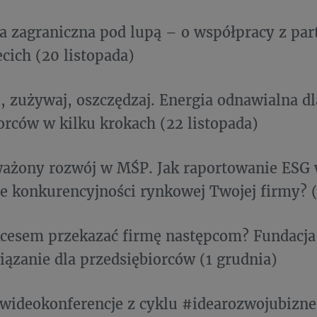
a zagraniczna pod lupą – o współpracy z par
ecich (20 listopada)
, zużywaj, oszczędzaj. Energia odnawialna dl
orców w kilku krokach (22 listopada)
ażony rozwój w MŚP. Jak raportowanie ESG 
 konkurencyjności rynkowej Twojej firmy? (
kcesem przekazać firmę następcom? Fundacja
ązanie dla przedsiębiorców (1 grudnia)
wideokonferencje z cyklu #idearozwojubizne