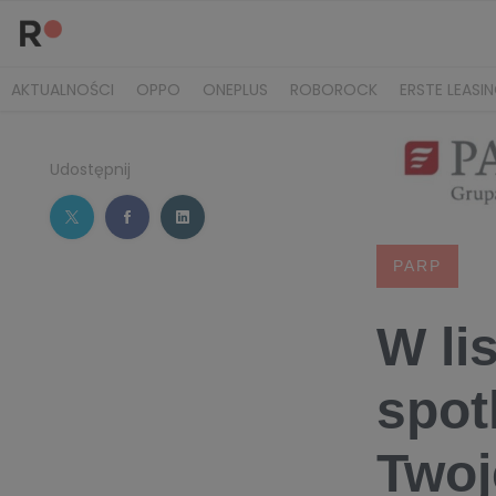
AKTUALNOŚCI
OPPO
ONEPLUS
ROBOROCK
ERSTE LEASI
Udostępnij
PARP
W li
spot
Twoj