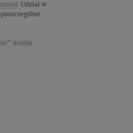
iznesu
. Udział w
 poszczególne
nesu” można