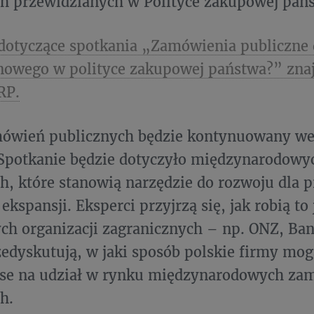
h przewidzianych w Polityce zakupowej pań
dotyczące spotkania „Zamówienia publiczne 
owego w polityce zakupowej państwa?” znaj
RP.
ówień publicznych będzie kontynuowany we
. Spotkanie będzie dotyczyło międzynarodow
h, które stanowią narzędzie do rozwoju dla 
ekspansji. Eksperci przyjrzą się, jak robią to
ch organizacji zagranicznych – np. ONZ, Ba
edyskutują, w jaki sposób polskie firmy mo
nse na udział w rynku międzynarodowych za
h.