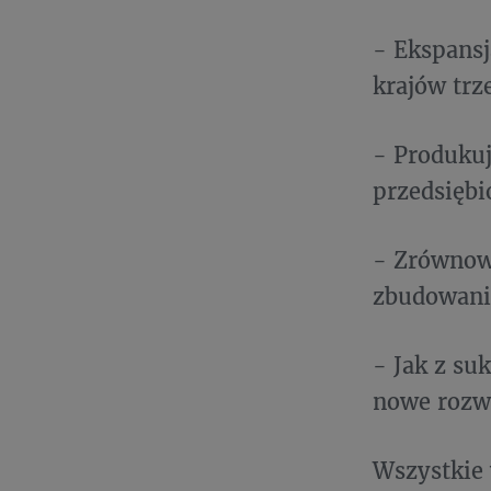
- Ekspansj
krajów trz
- Produkuj
przedsiębi
- Zrównow
zbudowanie
- Jak z su
nowe rozwi
Wszystkie 