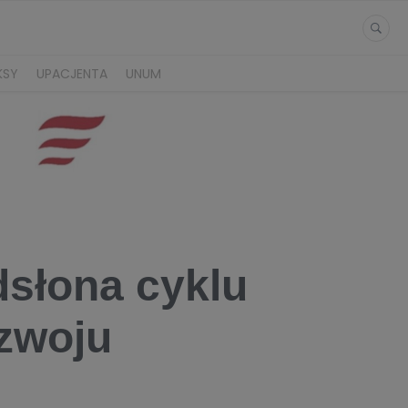
KSY
UPACJENTA
UNUM
odsłona cyklu
ozwoju