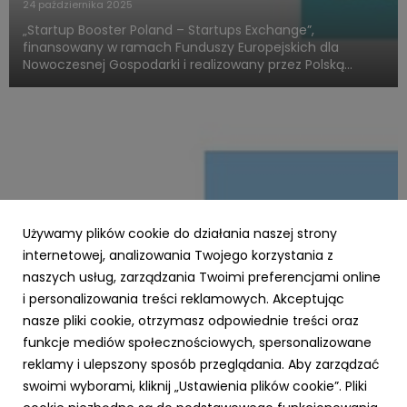
24 października 2025
„Startup Booster Poland – Startups Exchange”,
finansowany w ramach Funduszy Europejskich dla
Nowoczesnej Gospodarki i realizowany przez Polską
Agencję Rozwoju Przedsiębiorczości, otwiera nowy
rozdział w obszarze programów akceleracyjnych
skierowanych do startupów o międz...
Używamy plików cookie do działania naszej strony
internetowej, analizowania Twojego korzystania z
naszych usług, zarządzania Twoimi preferencjami online
i personalizowania treści reklamowych. Akceptując
PARP
nasze pliki cookie, otrzymasz odpowiednie treści oraz
Zielone światło dla Twojej firmy – nawet 3,5
funkcje mediów społecznościowych, spersonalizowane
mln zł na ekologiczną transformację z
reklamy i ulepszony sposób przeglądania. Aby zarządzać
Funduszy Europejskich!
swoimi wyborami, kliknij „Ustawienia plików cookie”. Pliki
23 października 2025