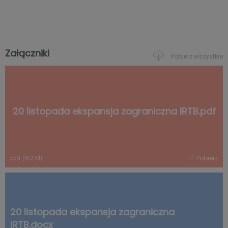
Załączniki
Pobierz wszystkie
20 listopada ekspansja zagraniczna IRTB.pdf
pdf
|
152 KB
Pobierz
20 listopada ekspansja zagraniczna
IRTB.docx