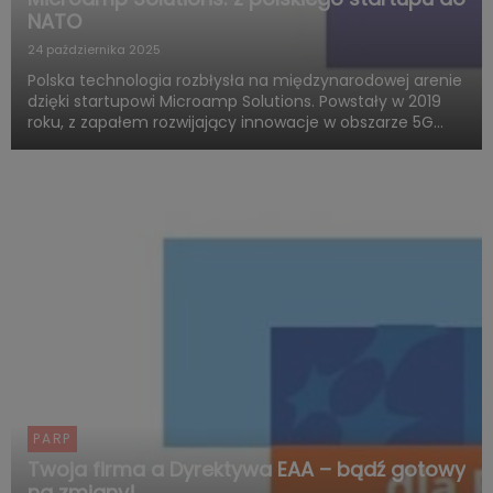
NATO
24 października 2025
Polska technologia rozbłysła na międzynarodowej arenie
dzięki startupowi Microamp Solutions. Powstały w 2019
roku, z zapałem rozwijający innowacje w obszarze 5G
mmWave, dziś zachwyca świat swoją obecnością w
globalnych programach obronnych. Firma zdobywa
uznanie jako jed...
PARP
Twoja firma a Dyrektywa EAA – bądź gotowy
na zmiany!