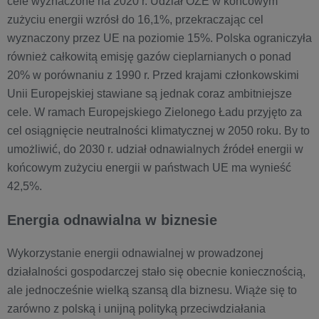
cele wyznaczone na 2020 r. Udział OZE w końcowym
zużyciu energii wzrósł do 16,1%, przekraczając cel
wyznaczony przez UE na poziomie 15%. Polska ograniczyła
również całkowitą emisję gazów cieplarnianych o ponad
20% w porównaniu z 1990 r. Przed krajami członkowskimi
Unii Europejskiej stawiane są jednak coraz ambitniejsze
cele. W ramach Europejskiego Zielonego Ładu przyjęto za
cel osiągnięcie neutralności klimatycznej w 2050 roku. By to
umożliwić, do 2030 r. udział odnawialnych źródeł energii w
końcowym zużyciu energii w państwach UE ma wynieść
42,5%.
Energia odnawialna w biznesie
Wykorzystanie energii odnawialnej w prowadzonej
działalności gospodarczej stało się obecnie koniecznością,
ale jednocześnie wielką szansą dla biznesu. Wiąże się to
zarówno z polską i unijną polityką przeciwdziałania