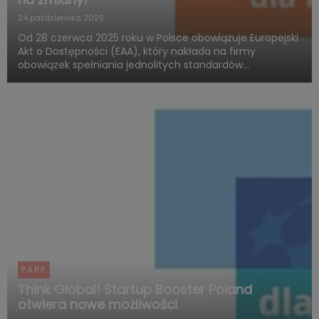
24 października 2025
Od 28 czerwca 2025 roku w Polsce obowiązuje Europejski
Akt o Dostępności (EAA), który nakłada na firmy
obowiązek spełniania jednolitych standardów
dostępności produktów i usług. Polska Agencja Rozwoju
Przedsiębiorczości (PARP), w ramach Funduszy
Europejskich dla Rozwoju ...
PARP
Think Global! Startup Booster Poland
otwiera nowe możliwości