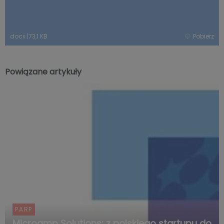
docx
|
73,1 KB
Pobierz
Powiązane artykuły
PARP
Microamp Solutions: z polskiego startupu do