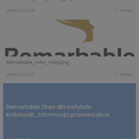
grafika
|
17,6 KB
Pobierz
Remarkable_color_nobg.png
grafika
|
11,2 KB
Pobierz
Remarkable Ones dla Instytutu
Kościuszki_informacja prasowa.docx