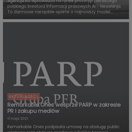
Agencja Ro wprowadza na rynek prototyp pierwszego
polskiego kreatora informacji prasowych AI - NewsNinja.
To darmowe narzędzie oparte o najnowszy model
ChatGPT-4o pozwala każdemu na przygotowanie
informacji prasowej na dowolny temat w zaledwie kilka
minut.
AKTUALNOŚCI
Remarkable Ones wesprze PARP w zakresie
PR i zakupu mediów
11 maja 2021
Remarkable Ones podpisała umowę na obsługę public