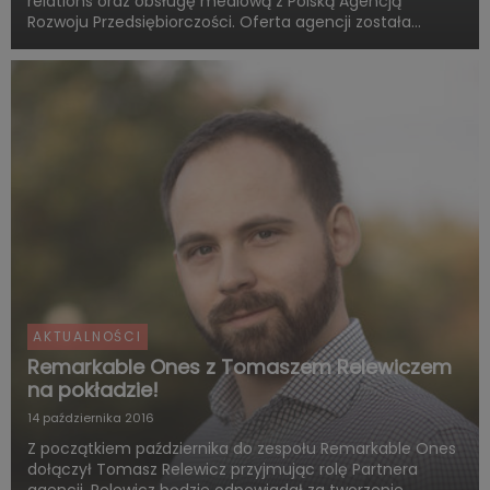
relations oraz obsługę mediową z Polską Agencją
Rozwoju Przedsiębiorczości. Oferta agencji została
wybrana w drodze przetargu (unijne zamówienie
publiczne) z 13 innych ofert na usługi PR oraz 11 na usługi
domu mediowego. ...
AKTUALNOŚCI
Remarkable Ones z Tomaszem Relewiczem
na pokładzie!
14 października 2016
Z początkiem października do zespołu Remarkable Ones
dołączył Tomasz Relewicz przyjmując rolę Partnera
agencji. Relewicz będzie odpowiadał za tworzenie