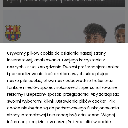
strategii PR i realizację projektów komunikacyjnych dla
firm oraz starupów działających w obszarze technologii i
innowa...
Używamy plików cookie do działania naszej strony
internetowej, analizowania Twojego korzystania z
naszych usług, zarządzania Twoimi preferencjami online
i personalizowania treści reklamowych. Akceptując
AKTUALNOŚCI
nasze pliki cookie, otrzymasz odpowiednie treści oraz
FC Barcelona z nowym głównym partnerem.
funkcje mediów społecznościowych, spersonalizowane
Midea rozpoczyna pięcioletnią współpracę z
reklamy i ulepszony sposób przeglądania. Aby zarządzać
klubem
swoimi wyborami, kliknij „Ustawienia plików cookie”. Pliki
16 lipca 2026
cookie niezbędne są do podstawowego funkcjonowania
Od sezonu 2026/27 logo marki Midea pojawi się na
strony internetowej i nie mogą być odrzucone. Więcej
rękawach strojów meczowych i treningowych drużyny.
informacji znajdziesz w naszej Polityce plików cookie.
Marka zyska również szeroką ekspozycję podczas
rozgrywek FC Barcelony w ramach LaLiga. Pięcioletnia