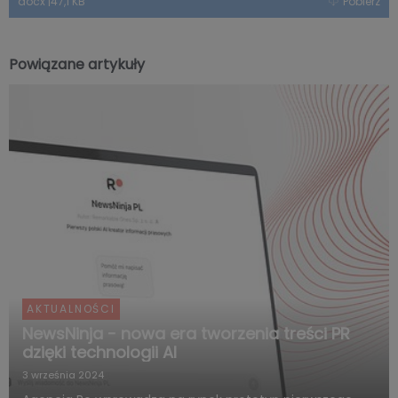
docx
|
47,1 KB
Pobierz
Powiązane artykuły
AKTUALNOŚCI
NewsNinja - nowa era tworzenia treści PR
dzięki technologii AI
3 września 2024