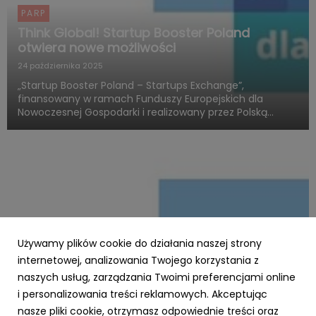
PARP
Think Global! Startup Booster Poland
otwiera nowe możliwości
24 października 2025
„Startup Booster Poland – Startups Exchange”,
finansowany w ramach Funduszy Europejskich dla
Nowoczesnej Gospodarki i realizowany przez Polską
Agencję Rozwoju Przedsiębiorczości, otwiera nowy
rozdział w obszarze programów akceleracyjnych
skierowanych do startupów o międz...
Używamy plików cookie do działania naszej strony
internetowej, analizowania Twojego korzystania z
naszych usług, zarządzania Twoimi preferencjami online
i personalizowania treści reklamowych. Akceptując
PARP
nasze pliki cookie, otrzymasz odpowiednie treści oraz