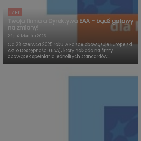
PARP
Twoja firma a Dyrektywa EAA – bądź gotowy
na zmiany!
24 października 2025
Od 28 czerwca 2025 roku w Polsce obowiązuje Europejski
Akt o Dostępności (EAA), który nakłada na firmy
obowiązek spełniania jednolitych standardów
dostępności produktów i usług. Polska Agencja Rozwoju
Przedsiębiorczości (PARP), w ramach Funduszy
Europejskich dla Rozwoju ...