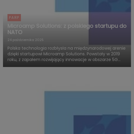
PARP
Microamp Solutions: z polskiego startupu do
NATO
24 października 2025
Polska technologia rozbłysła na międzynarodowej arenie
dzięki startupowi Microamp Solutions. Powstały w 2019
roku, z zapałem rozwijający innowacje w obszarze 5G
mmWave, dziś zachwyca świat swoją obecnością w
globalnych programach obronnych. Firma zdobywa
uznanie jako jed...