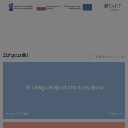
Załączniki
Pobierz wszystkie
15 lutego Raport startupy.docx
docx
|
57,7 KB
Pobierz