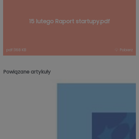
15 lutego Raport startupy.pdf
pdf
|
168 KB
Pobierz
Powiązane artykuły