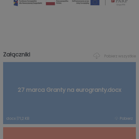
Załączniki
Pobierz wszystkie
27 marca Granty na eurogranty.docx
docx
|
71,2 KB
Pobierz