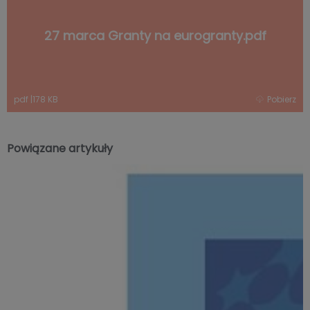
27 marca Granty na eurogranty.pdf
pdf
|
178 KB
Pobierz
Powiązane artykuły