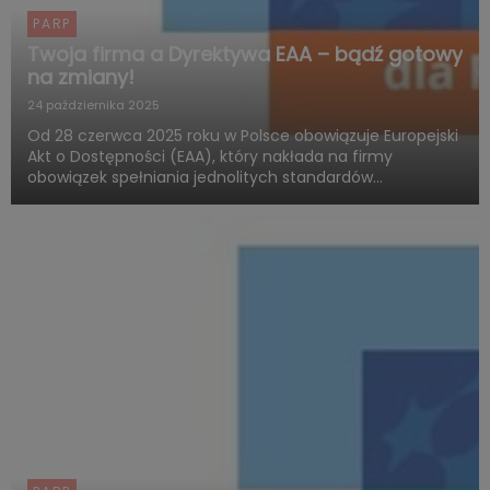
PARP
Twoja firma a Dyrektywa EAA – bądź gotowy
na zmiany!
24 października 2025
Od 28 czerwca 2025 roku w Polsce obowiązuje Europejski
Akt o Dostępności (EAA), który nakłada na firmy
obowiązek spełniania jednolitych standardów
dostępności produktów i usług. Polska Agencja Rozwoju
Przedsiębiorczości (PARP), w ramach Funduszy
Europejskich dla Rozwoju ...