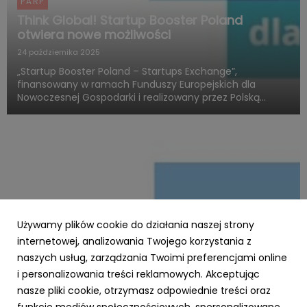
PARP
Think Global! Startup Booster Poland
otwiera nowe możliwości
24 października 2025
„Startup Booster Poland – Startups Exchange”,
finansowany w ramach Funduszy Europejskich dla
Nowoczesnej Gospodarki i realizowany przez Polską
Agencję Rozwoju Przedsiębiorczości, otwiera nowy
rozdział w obszarze programów akceleracyjnych
skierowanych do startupów o międz...
Używamy plików cookie do działania naszej strony
internetowej, analizowania Twojego korzystania z
naszych usług, zarządzania Twoimi preferencjami online
i personalizowania treści reklamowych. Akceptując
PARP
nasze pliki cookie, otrzymasz odpowiednie treści oraz
Zielone światło dla Twojej firmy – nawet 3,5