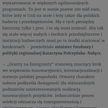
wystartowania w większych ogólnounijnych
programach. To jest w sumie prawie 100 mld euro,
które leży w Unii na stole i leży także dla polskich
badaczy i przedsiębiorców. My z tych pieniędzy
bierzemy tylko 1 proc. i to się musi zmienić. Aby tak
się stało więcej małych i średnich przedsiębiorstw i
instytucji badawczych musi po te środki startować w
konkursach – powiedziała
minister funduszy i
polityki regionalnej Katarzyna Pełczyńska-Nałęcz.
– „Granty na Eurogranty” stanowią znaczący krok
we wspieraniu innowacyjności, internacjonalizacji i
rozwoju polskiej gospodarki. Otwarty charakter
naboru podkreśla dostępność dla różnorodnych
podmiotów zainteresowanych realizacją
innowacyjnych projektów. Jednocześnie proces
selekcji odznacza się transparentnością i
obiektywizmem, z jasno określonymi kryteriami