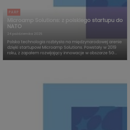
PARP
Microamp Solutions: z polskiego startupu do
NATO
24 października 2025
Polska technologia rozbłysła na międzynarodowej arenie
dzięki startupowi Microamp Solutions. Powstały w 2019
roku, z zapałem rozwijający innowacje w obszarze 5G
mmWave, dziś zachwyca świat swoją obecnością w
globalnych programach obronnych. Firma zdobywa
uznanie jako jed...