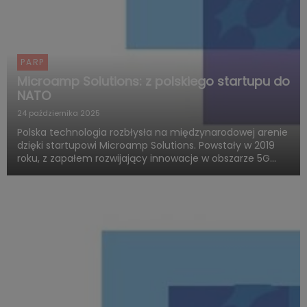
PARP
Microamp Solutions: z polskiego startupu do
NATO
24 października 2025
Polska technologia rozbłysła na międzynarodowej arenie
dzięki startupowi Microamp Solutions. Powstały w 2019
roku, z zapałem rozwijający innowacje w obszarze 5G
mmWave, dziś zachwyca świat swoją obecnością w
globalnych programach obronnych. Firma zdobywa
uznanie jako jed...