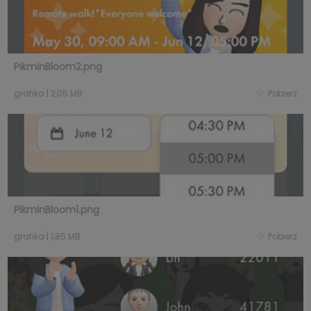
PikminBloom2.png
grafika
|
2,05 MB
Pobierz
PikminBloom1.png
grafika
|
1,85 MB
Pobierz