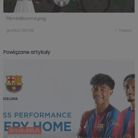
PikminBloom4.png
grafika
|
931 KB
Pobierz
Powiązane artykuły
AKTUALNOŚCI