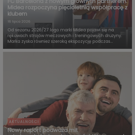
FC Barcelona z nowym głównym partnerem.
Midea rozpoczyna pięcioletnią współpracę z
klubem
16 lipca 2026
Od sezonu 2026/27 logo marki Midea pojawi się na
rękawach strojów meczowych i treningowych drużyny.
Marka zyska również szeroką ekspozycję podczas
rozgrywek FC Barcelony w ramach LaLiga. Pięcioletnia
współpraca obejmie także wspólne działania skierowane
do kibiców, kampa...
AKTUALNOŚCI
Nowy raport podważa mit