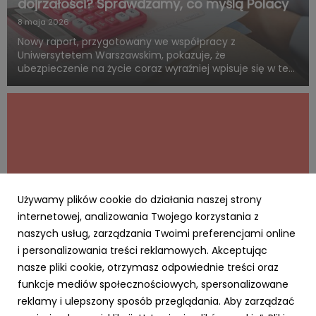
dojrzałości? Sprawdzamy, co myślą Polacy
8 maja 2026
Nowy raport, przygotowany we współpracy z
Uniwersytetem Warszawskim, pokazuje, że
ubezpieczenie na życie coraz wyraźniej wpisuje się w ten
sam system wartości, z którym Polacy łączą dorosłość,
odpowiedzialność i rozsądne planowanie przyszłości.
Blisko połowa badanych uwa...
Używamy plików cookie do działania naszej strony
internetowej, analizowania Twojego korzystania z
naszych usług, zarządzania Twoimi preferencjami online
i personalizowania treści reklamowych. Akceptując
AKTUALNOŚCI
nasze pliki cookie, otrzymasz odpowiednie treści oraz
Cyfrowy Biznes się opłaca – rusza
funkcje mediów społecznościowych, spersonalizowane
kampania MRiT i NASK dla MŚP. Za realizację
reklamy i ulepszony sposób przeglądania. Aby zarządzać
odpowiada RO