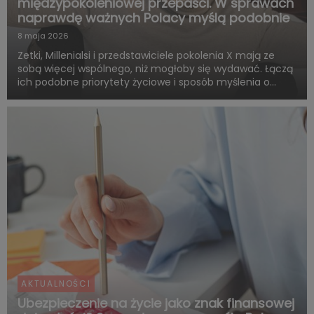
międzypokoleniowej przepaści. W sprawach
naprawdę ważnych Polacy myślą podobnie
8 maja 2026
Zetki, Millenialsi i przedstawiciele pokolenia X mają ze
sobą więcej wspólnego, niż mogłoby się wydawać. Łączą
ich podobne priorytety życiowe i sposób myślenia o
przyszłości. Są zgodni co do tego, że o dorosłości i
dojrzałości życiowej decydują przede wszystkim:
samodzie...
AKTUALNOŚCI
Ubezpieczenie na życie jako znak finansowej