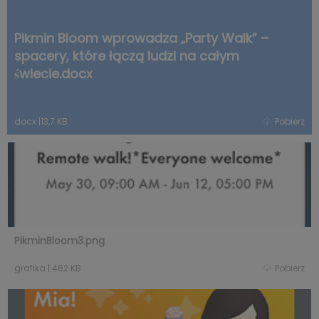
Pikmin Bloom wprowadza „Party Walk” –
spacery, które łączą ludzi na całym
świecie.docx
docx
|
13,7 KB
Pobierz
PikminBloom3.png
grafika
|
462 KB
Pobierz