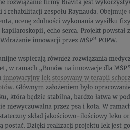
e rozwiązanie firmy Biavita jest wykorzyst
i i rehabilitacji zespołu Raynauda. Obejmuje
enta, ocenę zdolności wykonania wysiłku fiz
kapilaroskopii, echo serca. Projekt powstał 
 „Wdrażanie innowacji przez MŚP” POPW.
nijne wspierają również rozwiązania medycz
vet, w ramach „Bonów na innowacje dla MŚP”
a
innowacyjny lek stosowany w terapii schor
otów
. Głównym założeniem było opracowanie
ku, która będzie stabilna, bardzo łatwa w pod
ie niewyczuwalna przez psa i kota. W ramac
stateczny skład jakościowo-ilościowy leku 
 postać. Dzięki realizacji projektu lek jest 