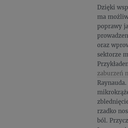
Dzięki wsp
ma możliwo
poprawy ja
prowadzen
oraz wpro
sektorze m
Przykładem
zaburzeń 
Raynauda.
mikrokrąże
zblednięci
rzadko nos
ból. Przyc