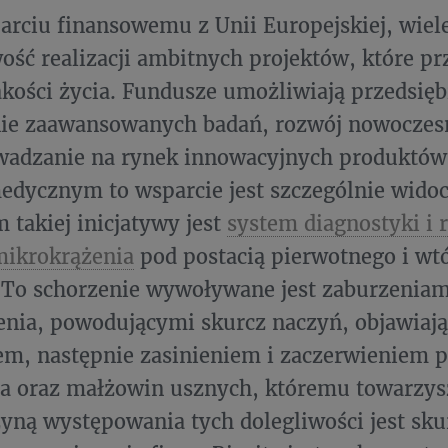
arciu finansowemu z Unii Europejskiej, wiele
ść realizacji ambitnych projektów, które prz
kości życia. Fundusze umożliwiają przedsię
ie zaawansowanych badań, rozwój nowoczesn
wadzanie na rynek innowacyjnych produktów 
edycznym to wsparcie jest szczególnie wido
 takiej inicjatywy jest
system diagnostyki i r
mikrokrążenia
pod postacią pierwotnego i wt
 To schorzenie wywoływane jest zaburzeniam
nia, powodującymi skurcz naczyń, objawiają
em, następnie zasinieniem i zaczerwieniem p
a oraz małżowin usznych, któremu towarzysz
zyną występowania tych dolegliwości jest skur