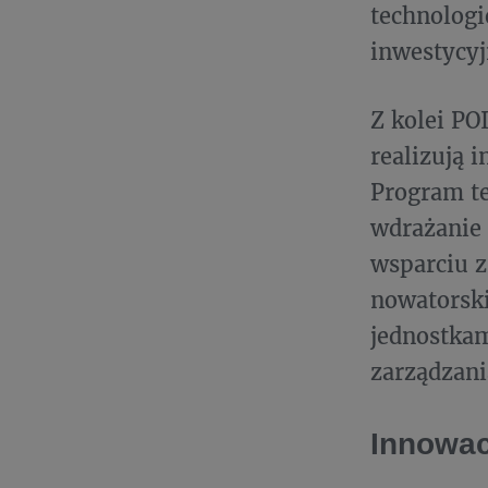
technologi
inwestycyj
Z kolei PO
realizują 
Program te
wdrażanie 
wsparciu z
nowatorski
jednostkam
zarządzani
Innowac