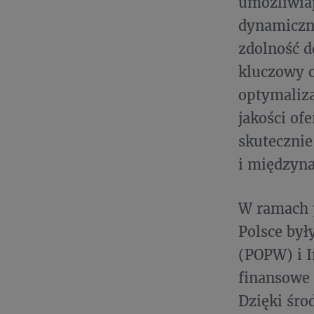
umożliwiaj
dynamiczny
zdolność d
kluczowy c
optymaliza
jakości of
skuteczni
i międzyn
W ramach 
Polsce był
(POPW) i I
finansowe
Dzięki śr