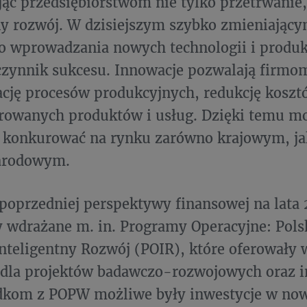
ąc przedsiębiorstwom nie tylko przetrwanie, 
 rozwój. W dzisiejszym szybko zmieniającym
o wprowadzania nowych technologii i produ
zynnik sukcesu. Innowacje pozwalają firmo
cję procesów produkcyjnych, redukcję kosz
erowanych produktów i usług. Dzięki temu m
e konkurować na rynku zarówno krajowym, ja
arodowym.
poprzedniej perspektywy finansowej na lata
y wdrażane m. in. Programy Operacyjne: Pol
nteligentny Rozwój (POIR), które oferowały 
 dla projektów badawczo-rozwojowych oraz i
odkom z POPW możliwe były inwestycje w no