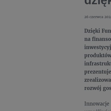
dzię
26 czerwca 202
Dzięki Fu
na finans
inwestycy
produktów 
infrastruk
prezentuj
zrealizowa
rozwój gos
Innowacje