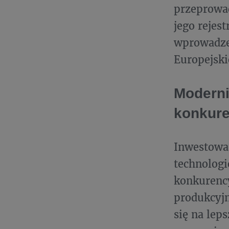
przeprowad
jego rejes
wprowadzen
Europejski
Moderni
konkure
Inwestowa
technologi
konkurency
produkcyjn
się na lep