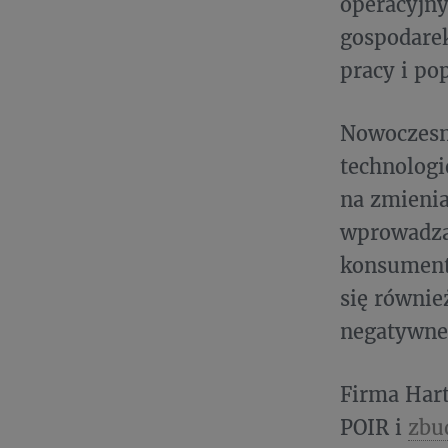
operacyjny
gospodarek
pracy i po
Nowoczesn
technologi
na zmienia
wprowadzać
konsumentó
się równie
negatywne
Firma Hart
POIR i
zbu