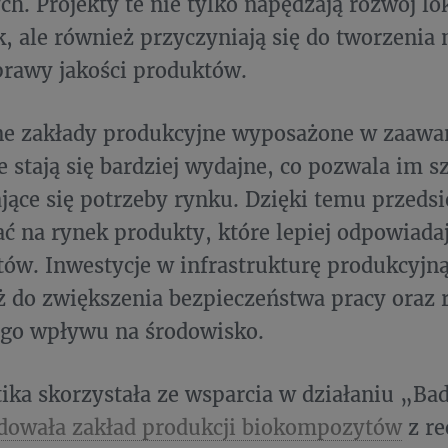
ch. Projekty te nie tylko napędzają rozwój l
, ale również przyczyniają się do tworzenia
prawy jakości produktów.
e zakłady produkcyjne wyposażone w zaaw
e stają się bardziej wydajne, co pozwala im s
jące się potrzeby rynku. Dzięki temu przeds
 na rynek produkty, które lepiej odpowiad
w. Inwestycje w infrastrukturę produkcyjną
ż do zwiększenia bezpieczeństwa pracy oraz 
go wpływu na środowisko.
ika skorzystała ze wsparcia w działaniu „Ba
dowała zakład produkcji biokompozytów
z re