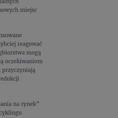
okalnych
 nowych miejsc
ansowane
zybciej reagować
iębiorstwa mogą
ają oczekiwaniom
 przyczyniają
redukcji
dania na rynek”
cyklingu