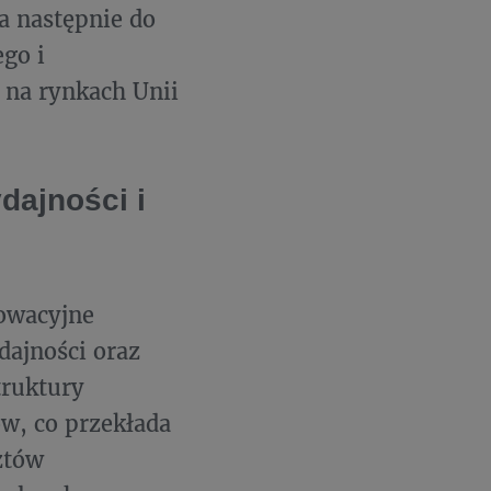
a następnie do
ego i
 na rynkach Unii
dajności i
owacyjne
dajności oraz
truktury
w, co przekłada
ztów