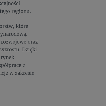
kcyjności
tego regionu.
orstw, które
dzynarodową.
e rozwojowe oraz
wzrostu. Dzięki
 rynek
spółpracę z
cje w zakresie