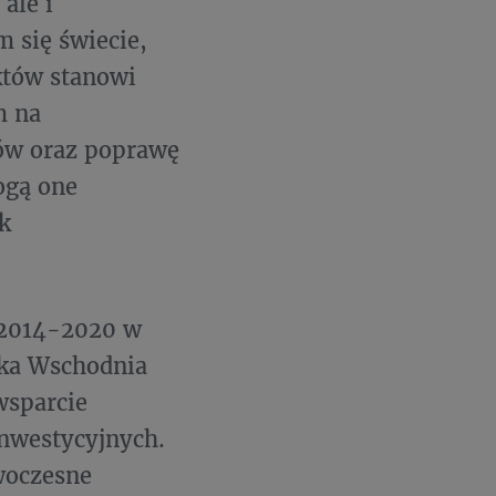
ale i
 się świecie,
któw stanowi
m na
tów oraz poprawę
ogą one
k
 2014-2020 w
ska Wschodnia
wsparcie
nwestycyjnych.
woczesne