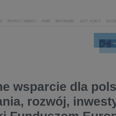
NG
RESPECT ENERGY
PARP
INFOSHARE
JUST JOIN IT
BOO
ne wsparcie dla pols
nia, rozwój, inwest