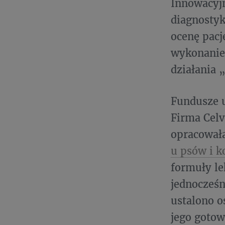
Innowacyjn
diagnostyk
ocenę pacj
wykonanie 
działania
Fundusze u
Firma Cel
opracował
u psów i k
formuły le
jednocześn
ustalono o
jego gotową