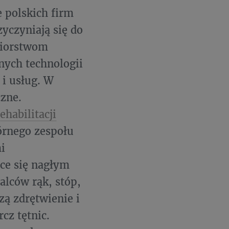
 polskich firm
yczyniają się do
biorstwom
ych technologii
i usług. W
czne.
ehabilitacji
órnego zespołu
i
ce się nagłym
alców rąk, stóp,
ą zdrętwienie i
cz tętnic.