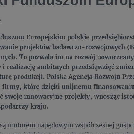
ki Funduszom Euro
4
nduszom Europejskim polskie przedsiębiors
owanie projektów badawczo-rozwojowych (B
jnych. To pozwala im na rozwój nowoczesnyc
i realizację ambitnych przedsięwzięć zmie
turę produkcji. Polska Agencja Rozwoju Prz
e firmy, które dzięki unijnemu finansowani
ć swoje innowacyjne projekty, wnosząc ist
podarczy kraju.
 są motorem napędowym współczesnej gospo