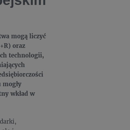
pejskim
twa mogą liczyć
+R) oraz
h technologii,
niających
edsiębiorczości
u mogły
otny wkład w
darki,