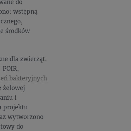
ywane do
 ono: wstępną
ycznego,
ze środków
ne dla zwierząt.
 POIR,
zeń bakteryjnych
 żelowej
aniu i
h projektu
oraz wytworzono
gotowy do