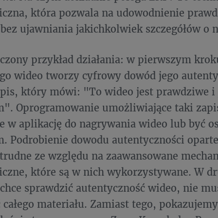
iczna, która pozwala na udowodnienie praw
 bez ujawniania jakichkolwiek szczegółów o n
czony przykład działania: w pierwszym krok
go wideo tworzy cyfrowy dowód jego autentyc
pis, który mówi: "To wideo jest prawdziwe i j
m". Oprogramowanie umożliwiające taki zapi
 w aplikację do nagrywania wideo lub być 
 Podrobienie dowodu autentyczności oparte
 trudne ze względu na zaawansowane mecha
iczne, które są w nich wykorzystywane. W d
 chce sprawdzić autentyczność wideo, nie m
 całego materiału. Zamiast tego, pokazujem