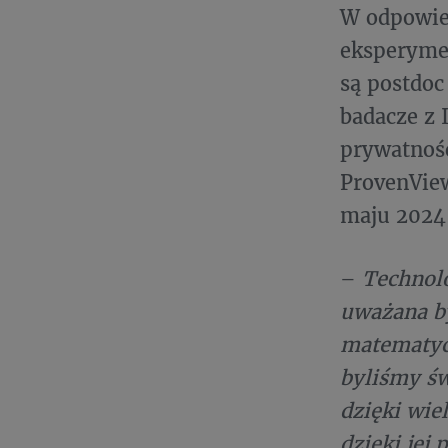
W odpowied
eksperyme
są postdoc
badacze z 
prywatność
ProvenVie
maju 2024 
–
Technolo
uważana by
matematyce
byliśmy św
dzięki wie
dzięki jej