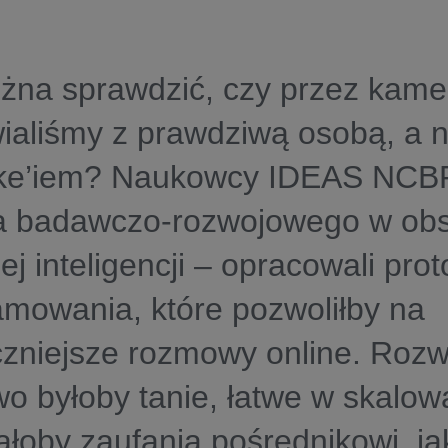
żna sprawdzić, czy przez kamer
aliśmy z prawdziwą osobą, a n
ke’iem? Naukowcy IDEAS NCB
a badawczo-rozwojowego w ob
ej inteligencji – opracowali prot
mowania, które pozwoliłby na
zniejsze rozmowy online. Rozw
o byłoby tanie, łatwe w skalowa
oby zaufania pośrednikowi, ja