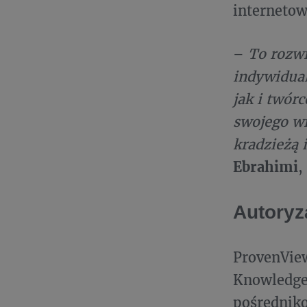
internetow
–
To rozw
indywidual
jak i twór
swojego w
kradzieżą 
Ebrahimi
,
Autoryz
ProvenVie
Knowledge 
pośredniko