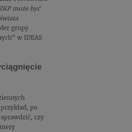
k ZKP może być
świata
lider grupy
nych" w IDEAS
ciągnięcie
ziennych
 przykład, po
 sprawdzić, czy
amery