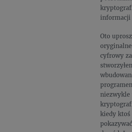
kryptograf
informacji
Oto uprosz
oryginalne
cyfrowy za
stworzyłe
wbudowane
programem.
niezwykle
kryptograf
kiedy
ktoś
pokazywać