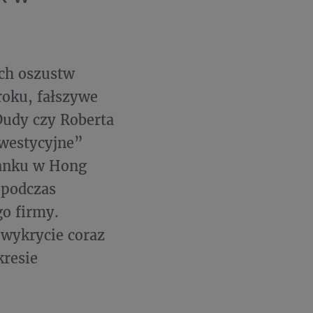
ach oszustw
oku, fałszywe
Dudy czy Roberta
estycyjne​”
banku w Hong
 podczas
go firmy.
 wykrycie coraz
kresie