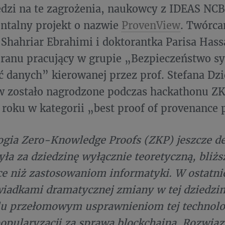
zi na te zagrożenia, naukowcy z IDEAS NCB
ntalny projekt o nazwie
ProvenView
. Twórca
 Shahriar Ebrahimi i doktorantka Parisa Has
Iranu pracujący w grupie „Bezpieczeństwo s
 danych” kierowanej przez prof. Stefana D
w zostało nagrodzone podczas hackathonu Z
roku w kategorii „best proof of provenance p
gia Zero-Knowledge Proofs (ZKP) jeszcze d
ła za dziedzinę wyłącznie teoretyczną, bliżs
 niż zastosowaniom informatyki. W ostatnic
iadkami dramatycznej zmiany w tej dziedzinie
lu przełomowym usprawnieniom tej technolog
 popularyzacji za sprawą blockchaina. Rozwią