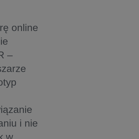
ę online
ie
R –
szarze
otyp
iązanie
niu i nie
k w