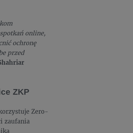
ikom
spotkań online,
nić ochronę
be przed
Shahriar
nice ZKP
orzystuje Zero-
i zaufania
ika