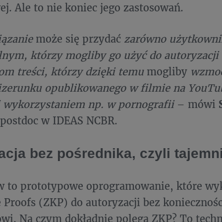
ej. Ale to nie koniec jego zastosowań.
iązanie
może się przydać
zarówno użytkown
nym, którzy mogliby go użyć do autoryzacji 
com treści, którzy dzięki temu
mogliby
wzmoc
izerunku opublikowanego w filmie na YouTu
i wykorzystaniem np. w pornografii
– mówi
 postdoc w IDEAS NCBR.
acja bez pośrednika, czyli tajem
w to prototypowe oprogramowanie, które wyk
Proofs (ZKP) do autoryzacji bez koniecznośc
wi. Na czym dokładnie polega ZKP? To techn