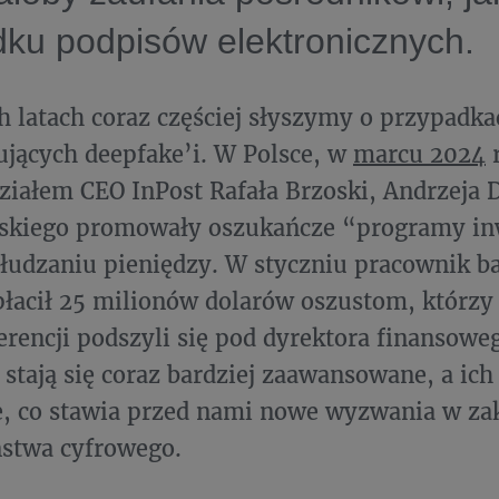
ku podpisów elektronicznych.
h latach coraz częściej słyszymy o przypadk
jących deepfake’i. W Polsce, w
marcu 2024
r
ziałem CEO InPost Rafała Brzoski, Andrzeja 
kiego promowały oszukańcze “programy inw
łudzaniu pieniędzy. W styczniu pracownik 
acił 25 milionów dolarów oszustom, którzy
rencji podszyli się pod dyrektora finansowe
 stają się coraz bardziej zaawansowane, a ich
e, co stawia przed nami nowe wyzwania w za
ństwa cyfrowego.