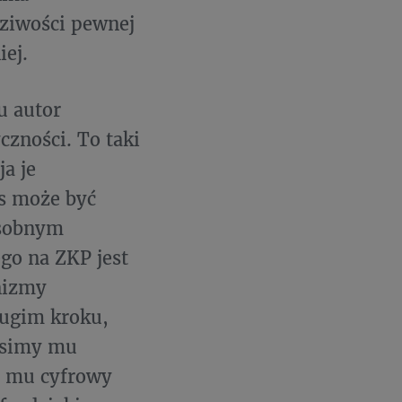
dziwości pewnej
iej.
u
autor
zności. To taki
a je
s może być
osobnym
go na ZKP jest
nizmy
rugim kroku,
usimy mu
y mu cyfrowy