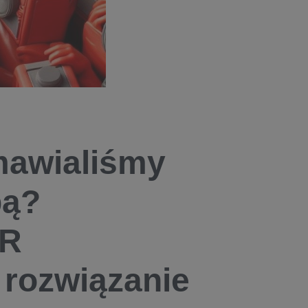
mawialiśmy
bą?
BR
 rozwiązanie