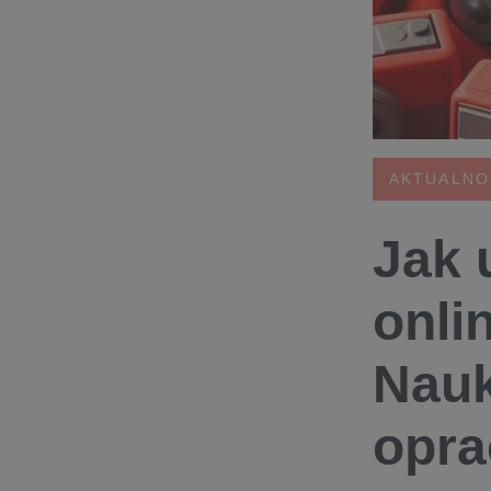
AKTUALNO
Jak 
onli
Nau
opra