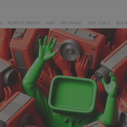
NG
RESPECT ENERGY
PARP
INFOSHARE
JUST JOIN IT
BOO