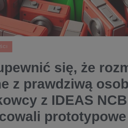
ŚCI
upewnić się, że roz
ne z prawdziwą oso
kowcy z IDEAS NC
cowali prototypowe