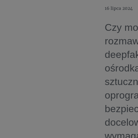
16 lipca 2024
Czy mo
rozmawi
deepfa
ośrodk
sztuczn
oprogra
bezpiec
docelow
wymagał