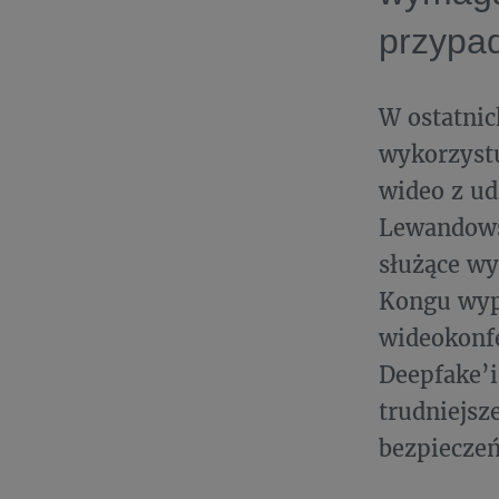
przypad
W ostatnic
wykorzystu
wideo z ud
Lewandows
służące wy
Kongu wypł
wideokonfe
Deepfake’i
trudniejsz
bezpiecze