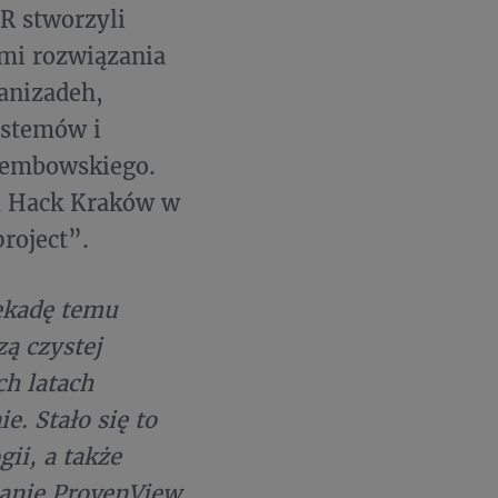
R stworzyli
mi rozwiązania
sanizadeh,
ystemów i
ziembowskiego.
K Hack Kraków w
roject”.
ekadę temu
zą czystej
h latach
. Stało się to
ii, a także
zanie ProvenView