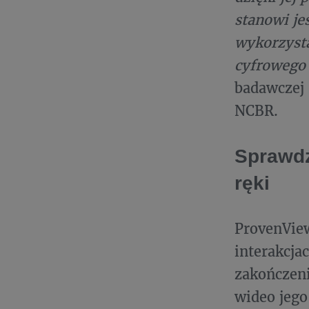
stanowi je
wykorzyst
cyfroweg
badawczej
NCBR.
Sprawdz
ręki
ProvenVie
interakcja
zakończeni
wideo jego