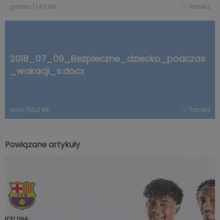
grafika
|
1,43 MB
Pobierz
2018_07_09_Bezpieczne_dziecko_podczas
_wakacji_s.docx
docx
|
55,2 KB
Pobierz
Powiązane artykuły