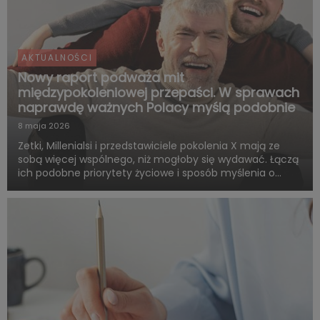
AKTUALNOŚCI
Nowy raport podważa mit
międzypokoleniowej przepaści. W sprawach
naprawdę ważnych Polacy myślą podobnie
8 maja 2026
Zetki, Millenialsi i przedstawiciele pokolenia X mają ze
sobą więcej wspólnego, niż mogłoby się wydawać. Łączą
ich podobne priorytety życiowe i sposób myślenia o
przyszłości. Są zgodni co do tego, że o dorosłości i
dojrzałości życiowej decydują przede wszystkim:
samodzie...