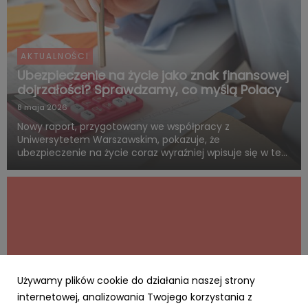
AKTUALNOŚCI
Ubezpieczenie na życie jako znak finansowej
dojrzałości? Sprawdzamy, co myślą Polacy
8 maja 2026
Nowy raport, przygotowany we współpracy z
Uniwersytetem Warszawskim, pokazuje, że
ubezpieczenie na życie coraz wyraźniej wpisuje się w ten
sam system wartości, z którym Polacy łączą dorosłość,
odpowiedzialność i rozsądne planowanie przyszłości.
Blisko połowa badanych uwa...
Używamy plików cookie do działania naszej strony
internetowej, analizowania Twojego korzystania z