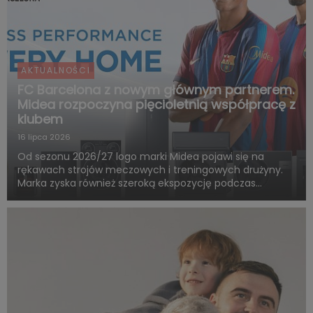
AKTUALNOŚCI
FC Barcelona z nowym głównym partnerem.
Midea rozpoczyna pięcioletnią współpracę z
klubem
16 lipca 2026
Od sezonu 2026/27 logo marki Midea pojawi się na
rękawach strojów meczowych i treningowych drużyny.
Marka zyska również szeroką ekspozycję podczas
rozgrywek FC Barcelony w ramach LaLiga. Pięcioletnia
współpraca obejmie także wspólne działania skierowane
do kibiców, kampa...