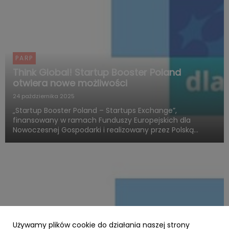
PARP
Think Global! Startup Booster Poland
otwiera nowe możliwości
24 października 2025
„Startup Booster Poland – Startups Exchange”,
finansowany w ramach Funduszy Europejskich dla
Nowoczesnej Gospodarki i realizowany przez Polską
Agencję Rozwoju Przedsiębiorczości, otwiera nowy
rozdział w obszarze programów akceleracyjnych
skierowanych do startupów o międz...
Używamy plików cookie do działania naszej strony