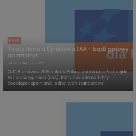
PARP
Twoja firma a Dyrektywa EAA – bądź gotowy
na zmiany!
24 października 2025
Od 28 czerwca 2025 roku w Polsce obowiązuje Europejski
Akt o Dostępności (EAA), który nakłada na firmy
obowiązek spełniania jednolitych standardów
dostępności produktów i usług. Polska Agencja Rozwoju
Przedsiębiorczości (PARP), w ramach Funduszy
Europejskich dla Rozwoju ...