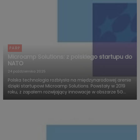
PARP
Microamp Solutions: z polskiego startupu do
NATO
24 października 2025
Polska technologia rozbłysła na międzynarodowej arenie
dzięki startupowi Microamp Solutions. Powstały w 2019
roku, z zapałem rozwijający innowacje w obszarze 5G
mmWave, dziś zachwyca świat swoją obecnością w
globalnych programach obronnych. Firma zdobywa
uznanie jako jed...