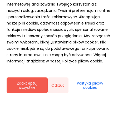
internetowej, analizowania Twojego korzystania z
naszych usług, zarządzania Twoimi preferencjami online
i personalizowania treści reklamowych. Akceptując
PARP
nasze pliki cookie, otrzymasz odpowiednie treści oraz
Zielone światło dla Twojej firmy – nawet 3,5
funkcje mediów społecznościowych, spersonalizowane
mln zł na ekologiczną transformację z
reklamy i ulepszony sposób przeglądania. Aby zarządzać
Funduszy Europejskich!
swoimi wyborami, kliknij „Ustawienia plików cookie”. Pliki
23 października 2025
cookie niezbędne są do podstawowego funkcjonowania
Chcesz, aby Twoja firma działała nowocześnie,
strony internetowej i nie mogą być odrzucone. Więcej
ekologicznie i oszczędnie? Dzięki Funduszom Europejskim
informacji znajdziesz w naszej Polityce plików cookie.
dla Polski Wschodniej (FEPW), oferowanym przez Polską
Agencję Rozwoju Przedsiębiorczości (PARP), możesz
przeprowadzić transformację swojego biznesu w
kierunku gospodarki...
Zaakceptuj
Polityka plików
Odrzuć
wszystkie
cookies
Polityka prywatności
|
Klauzula RODO