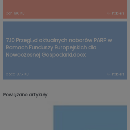
pdf
|
186 KB
Pobierz
7.10 Przegląd aktualnych naborów PARP w
Ramach Funduszy Europejskich dla
Nowoczesnej Gospodarki.docx
docx
|
87,7 KB
Pobierz
Powiązane artykuły