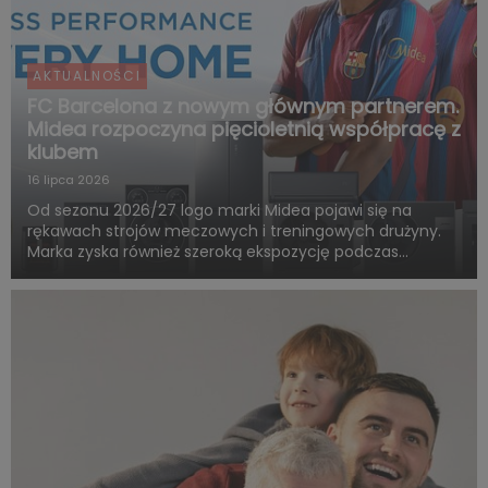
AKTUALNOŚCI
FC Barcelona z nowym głównym partnerem.
Midea rozpoczyna pięcioletnią współpracę z
klubem
16 lipca 2026
Od sezonu 2026/27 logo marki Midea pojawi się na
rękawach strojów meczowych i treningowych drużyny.
Marka zyska również szeroką ekspozycję podczas
rozgrywek FC Barcelony w ramach LaLiga. Pięcioletnia
współpraca obejmie także wspólne działania skierowane
do kibiców, kampa...