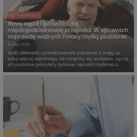
AKTUALNOŚCI
Nowy raport podważa mit
międzypokoleniowej przepaści. W sprawach
naprawdę ważnych Polacy myślą podobnie
8 maja 2026
Zetki, Millenialsi i przedstawiciele pokolenia X mają ze
sobą więcej wspólnego, niż mogłoby się wydawać. Łączą
ich podobne priorytety życiowe i sposób myślenia o
przyszłości. Są zgodni co do tego, że o dorosłości i
dojrzałości życiowej decydują przede wszystkim:
samodzie...