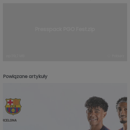
Presspack PGO Fest.zip
zip
|
19,7 MB
Pobierz
Powiązane artykuły