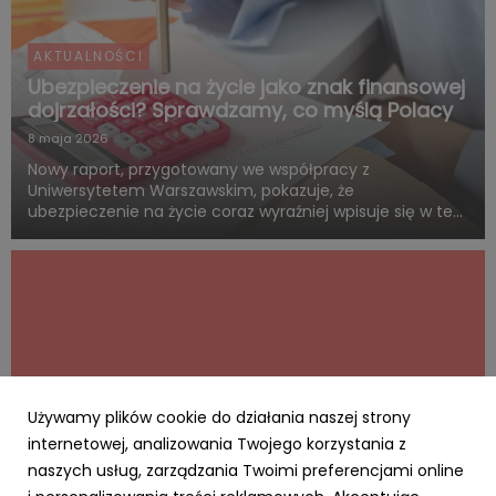
AKTUALNOŚCI
Ubezpieczenie na życie jako znak finansowej
dojrzałości? Sprawdzamy, co myślą Polacy
8 maja 2026
Nowy raport, przygotowany we współpracy z
Uniwersytetem Warszawskim, pokazuje, że
ubezpieczenie na życie coraz wyraźniej wpisuje się w ten
sam system wartości, z którym Polacy łączą dorosłość,
odpowiedzialność i rozsądne planowanie przyszłości.
Blisko połowa badanych uwa...
Używamy plików cookie do działania naszej strony
internetowej, analizowania Twojego korzystania z
naszych usług, zarządzania Twoimi preferencjami online