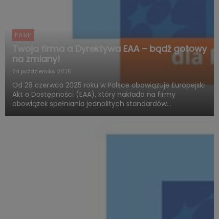
PARP
Twoja firma a Dyrektywa EAA – bądź gotowy
na zmiany!
24 października 2025
Od 28 czerwca 2025 roku w Polsce obowiązuje Europejski
Akt o Dostępności (EAA), który nakłada na firmy
obowiązek spełniania jednolitych standardów
dostępności produktów i usług. Polska Agencja Rozwoju
Przedsiębiorczości (PARP), w ramach Funduszy
Europejskich dla Rozwoju ...