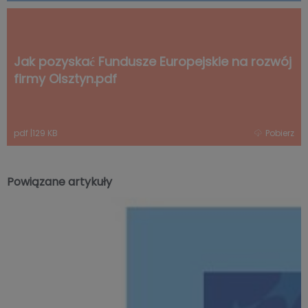
Jak pozyskać Fundusze Europejskie na rozwój
firmy Olsztyn.pdf
pdf
|
129 KB
Pobierz
Powiązane artykuły