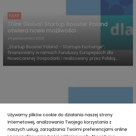
PARP
Think Global! Startup Booster Poland
otwiera nowe możliwości
24 października 2025
„Startup Booster Poland – Startups Exchange”,
finansowany w ramach Funduszy Europejskich dla
Nowoczesnej Gospodarki i realizowany przez Polską
Agencję Rozwoju Przedsiębiorczości, otwiera nowy
rozdział w obszarze programów akceleracyjnych
skierowanych do startupów o międz...
Używamy plików cookie do działania naszej strony
internetowej, analizowania Twojego korzystania z
naszych usług, zarządzania Twoimi preferencjami online