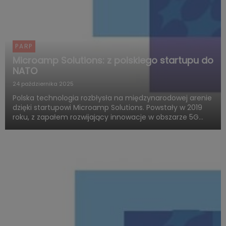
PARP
Microamp Solutions: z polskiego startupu do
NATO
24 października 2025
Polska technologia rozbłysła na międzynarodowej arenie
dzięki startupowi Microamp Solutions. Powstały w 2019
roku, z zapałem rozwijający innowacje w obszarze 5G
mmWave, dziś zachwyca świat swoją obecnością w
globalnych programach obronnych. Firma zdobywa
uznanie jako jed...