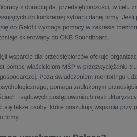
łpracy z doradcą ds. przedsiębiorczości, w celu zn
sujących do konkretnej sytuacji danej firmy. Jeśli 
ił się do Geldfit wymaga pomocy w zakresie mentor
zostaje skierowany do OKB Soundboard.
lgii wsparcie dla przedsiębiorców oferuje organiza
st pomoc właścicielom MŚP w przezwyciężaniu tr
i gospodarczej. Poza świadczeniem mentoringu udz
psychologicznego, pomaga zadłużonym przedsiębi
ściach i sądowych postępowaniach restrukturyzac
ć się także osoby, które poszukują wsparcia prz
u firmy.