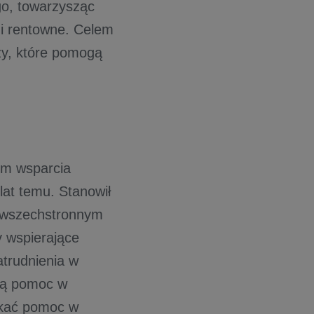
go, towarzysząc
 i rentowne. Celem
dzy, które pomogą
em wsparcia
lat temu. Stanowił
ę wszechstronnym
 wspierające
atrudnienia w
sną pomoc w
yskać pomoc w