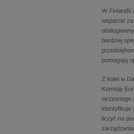
W Finlandii 
wsparcie za
obsługiwany
bardziej spe
przedsiębio
pomagają op
Z kolei w D
Komisję Eur
wczesnego o
identyfikuje
liczyć na p
zarządzania,