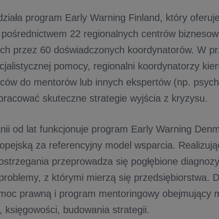
działa program Early Warning Finland, który oferu
 pośrednictwem 22 regionalnych centrów bizneso
ch przez 60 doświadczonych koordynatorów. W pr
cjalistycznej pomocy, regionalni koordynatorzy kier
rców do mentorów lub innych ekspertów (np. psych
racować skuteczne strategie wyjścia z kryzysu.
anii od lat funkcjonuje program Early Warning Den
opejską za referencyjny model wsparcia. Realizuj
strzegania przeprowadza się pogłębione diagnozy
 problemy, z którymi mierzą się przedsiębiorstwa.
omoc prawną i program mentoringowy obejmujący m
 księgowości, budowania strategii.