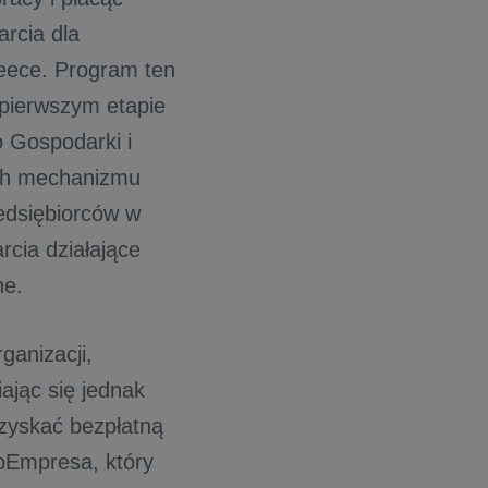
rcia dla
reece. Program ten
 pierwszym etapie
o Gospodarki i
ch mechanizmu
edsiębiorców w
rcia działające
ne.
ganizacji,
ając się jednak
uzyskać bezpłatną
pEmpresa, który