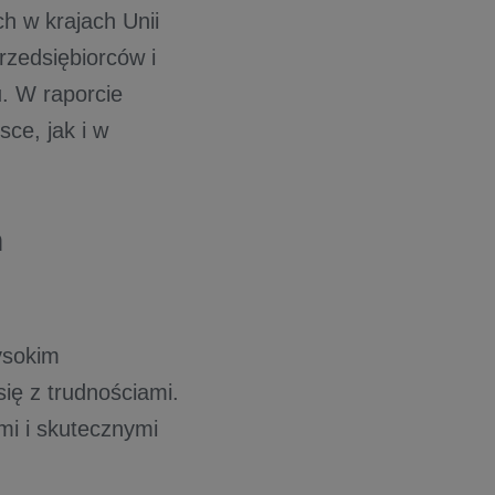
h w krajach Unii
zedsiębiorców i
u. W raporcie
ce, jak i w
h
wysokim
ię z trudnościami.
mi i skutecznymi