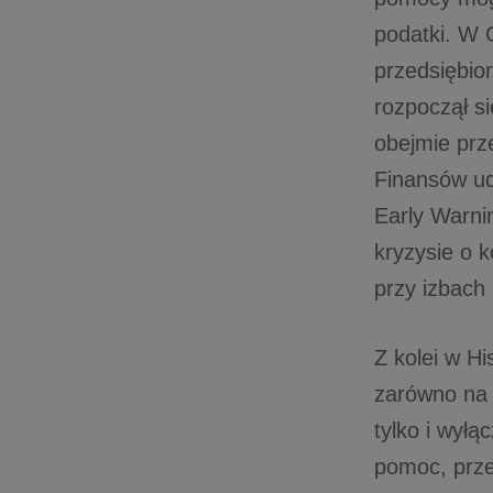
podatki. W 
przedsiębio
rozpoczął s
obejmie prz
Finansów u
Early Warni
kryzysie o k
przy izbach
Z kolei w Hi
zarówno na 
tylko i wyłą
pomoc, prze