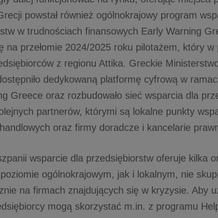
Grecji powstał również ogólnokrajowy program wspa
rstw w trudnościach finansowych Early Warning G
ię na przełomie 2024/2025 roku pilotażem, który w
edsiębiorców z regionu Attika. Greckie Ministerstw
dostępniło dedykowaną platformę cyfrową w rama
ng Greece oraz rozbudowało sieć wsparcia dla prz
olejnych partnerów, którymi są lokalne punkty wspa
 handlowych oraz firmy doradcze i kancelarie praw
szpanii wsparcie dla przedsiębiorstw oferuje kilka or
poziomie ogólnokrajowym, jak i lokalnym, nie skupi
cznie na firmach znajdujących się w kryzysie. Aby 
dsiębiorcy mogą skorzystać m.in. z programu Hel