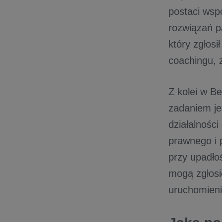
postaci wspó
rozwiązań pa
który zgłos
coachingu, 
Z kolei w Be
zadaniem je
działalnośc
prawnego i 
przy upadło
mogą zgłosi
uruchomieni