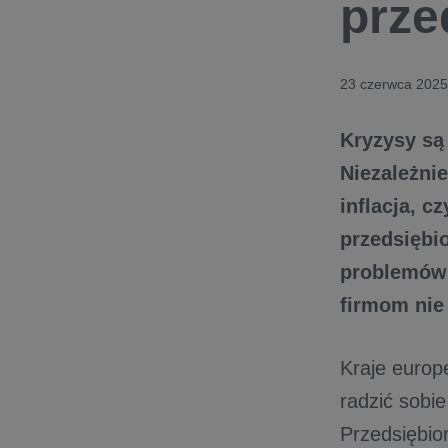
prze
23 czerwca 2025
Kryzysy są
Niezależni
inflacja, 
przedsiębi
problemów 
firmom nie
Kraje europ
radzić sobi
Przedsiębio