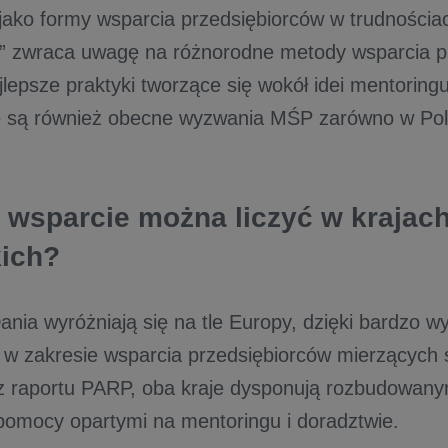
jako formy wsparcia przedsiębiorców w trudnościac
j” zwraca uwagę na różnorodne metody wsparcia pr
jlepsze praktyki tworzące się wokół idei mentoring
 są również obecne wyzwania MŚP zarówno w Pols
e wsparcie można liczyć w krajac
ich?
Dania wyróżniają się na tle Europy, dzięki bardzo 
w zakresie wsparcia przedsiębiorców mierzących s
z raportu PARP, oba kraje dysponują rozbudowany
omocy opartymi na mentoringu i doradztwie.