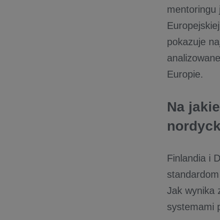
mentoringu 
Europejskie
pokazuje na
analizowane
Europie.
Na jaki
nordyck
Finlandia i 
standardom 
Jak wynika 
systemami p