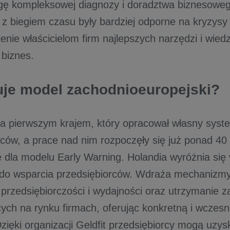
ugę kompleksowej diagnozy i doradztwa biznesowe
 z biegiem czasu były bardziej odporne na kryzysy
enie właścicielom firm najlepszych narzędzi i wie
 biznes.
uje model zachodnioeuropejski?
ła pierwszym krajem, który opracował własny syst
rców, a prace nad nim rozpoczęły się już ponad 40 
ję dla modelu Early Warning. Holandia wyróżnia si
do wsparcia przedsiębiorców. Wdraża mechanizmy
przedsiębiorczości i wydajności oraz utrzymanie z
cych na rynku firmach, oferując konkretną i wcze
Dzięki organizacji Geldfit przedsiębiorcy mogą uz