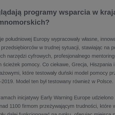
lądają programy wsparcia w kraj
emnomorskich?
aje południowej Europy wypracowały własne, innow
przedsiębiorców w trudnej sytuacji, stawiając na p
h narzędzi cyfrowych, profesjonalnego mentoring
h ścieżek pomocy. Co ciekawe, Grecja, Hiszpania i
otażowymi, które testowały duński model pomocy p
–2019. Model ten był testowany również w Polsce.
ramach inicjatywy Early Warning Europe udzielono
nad 1100 firmom przeżywającym trudności, które w
y dalej funkcjonować na rynku, oferując miejsca p