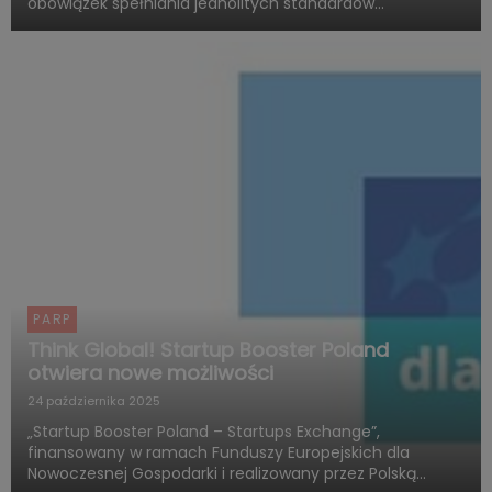
obowiązek spełniania jednolitych standardów
dostępności produktów i usług. Polska Agencja Rozwoju
Przedsiębiorczości (PARP), w ramach Funduszy
Europejskich dla Rozwoju ...
PARP
Think Global! Startup Booster Poland
otwiera nowe możliwości
24 października 2025
„Startup Booster Poland – Startups Exchange”,
finansowany w ramach Funduszy Europejskich dla
Nowoczesnej Gospodarki i realizowany przez Polską