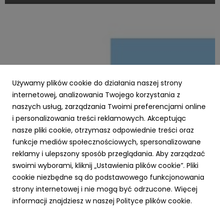
Agencję Rozwoju Przedsiębiorczości, otwiera nowy
rozdział w obszarze programów akceleracyjnych
skierowanych do startupów o międz...
Używamy plików cookie do działania naszej strony
internetowej, analizowania Twojego korzystania z
naszych usług, zarządzania Twoimi preferencjami online
i personalizowania treści reklamowych. Akceptując
PARP
nasze pliki cookie, otrzymasz odpowiednie treści oraz
Zielone światło dla Twojej firmy – nawet 3,5
funkcje mediów społecznościowych, spersonalizowane
mln zł na ekologiczną transformację z
reklamy i ulepszony sposób przeglądania. Aby zarządzać
Funduszy Europejskich!
swoimi wyborami, kliknij „Ustawienia plików cookie”. Pliki
23 października 2025
cookie niezbędne są do podstawowego funkcjonowania
Chcesz, aby Twoja firma działała nowocześnie,
strony internetowej i nie mogą być odrzucone. Więcej
ekologicznie i oszczędnie? Dzięki Funduszom Europejskim
informacji znajdziesz w naszej Polityce plików cookie.
dla Polski Wschodniej (FEPW), oferowanym przez Polską
Agencję Rozwoju Przedsiębiorczości (PARP), możesz