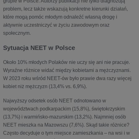
grupie w Polsce. Autorzy publikacji nie tylko diagnozują
problem, lecz także wskazują konkretne kierunki działań,
które mogą pomóc młodym odnaleźć własną drogę i
aktywnie uczestniczyć w życiu zawodowym oraz
społecznym.
Sytuacja NEET w Polsce
Około 10% młodych Polaków nie uczy się ani nie pracuje.
Wyraźne różnice widać między kobietami a mężczyznami.
W 2023 roku wśród NEET-ów było prawie dwa razy więcej
kobiet niż mężczyzn (13,4% vs. 6,9%).
Najwyższy odsetek osób NEET odnotowano w
województwach podkarpackim (15,8%), świętokrzyskim
(13,7%) i warmińsko-mazurskim (13,2%). Najmniej osób
NEET mieszka na Mazowszu (7,6%). Skąd takie różnice?
Często decyduje o tym miejsce zamieszkania – na wsi i w