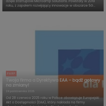
dzięki startupowi Microamp Solutions. Powstały w 2019
roku, z zapałem rozwijający innowacje w obszarze 5G
mmWave, dziś zachwyca świat swoją obecnością w
globalnych programach obronnych. Firma zdobywa
uznanie jako jed...
PARP
Twoja firma a Dyrektywa EAA – bądź gotowy
na zmiany!
24 października 2025
Od 28 czerwca 2025 roku w Polsce obowiązuje Europejski
Akt o Dostępności (EAA), który nakłada na firmy