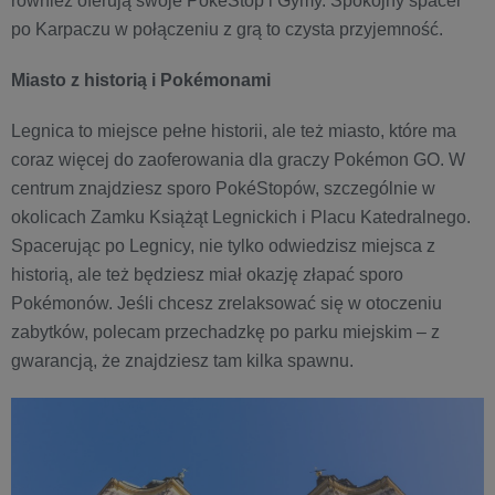
również oferują swoje PokéStop i Gymy. Spokojny spacer
po Karpaczu w połączeniu z grą to czysta przyjemność.
Miasto z historią i Pokémonami
Legnica to miejsce pełne historii, ale też miasto, które ma
coraz więcej do zaoferowania dla graczy Pokémon GO. W
centrum znajdziesz sporo PokéStopów, szczególnie w
okolicach Zamku Książąt Legnickich i Placu Katedralnego.
Spacerując po Legnicy, nie tylko odwiedzisz miejsca z
historią, ale też będziesz miał okazję złapać sporo
Pokémonów. Jeśli chcesz zrelaksować się w otoczeniu
zabytków, polecam przechadzkę po parku miejskim – z
gwarancją, że znajdziesz tam kilka spawnu.