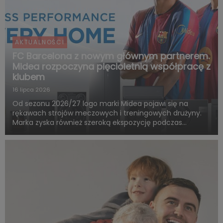
AKTUALNOŚCI
FC Barcelona z nowym głównym partnerem.
Midea rozpoczyna pięcioletnią współpracę z
klubem
16 lipca 2026
Od sezonu 2026/27 logo marki Midea pojawi się na
rękawach strojów meczowych i treningowych drużyny.
Marka zyska również szeroką ekspozycję podczas
rozgrywek FC Barcelony w ramach LaLiga. Pięcioletnia
współpraca obejmie także wspólne działania skierowane
do kibiców, kampa...