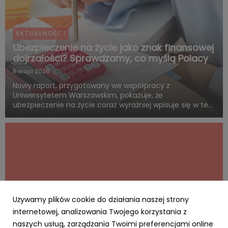
AKTUALNOŚCI
Ubezpieczenie na życie jako znak finansowej
dojrzałości? Sprawdzamy, co myślą Polacy
8 maja 2026
Nowy raport, przygotowany we współpracy z
Uniwersytetem Warszawskim, pokazuje, że
ubezpieczenie na życie coraz wyraźniej wpisuje się w ten
sam system wartości, z którym Polacy łączą dorosłość,
odpowiedzialność i rozsądne planowanie przyszłości.
Blisko połowa badanych uwa...
Używamy plików cookie do działania naszej strony
internetowej, analizowania Twojego korzystania z
naszych usług, zarządzania Twoimi preferencjami online