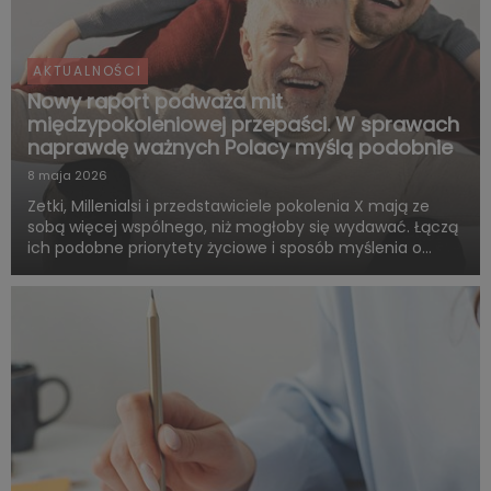
AKTUALNOŚCI
Nowy raport podważa mit
międzypokoleniowej przepaści. W sprawach
naprawdę ważnych Polacy myślą podobnie
8 maja 2026
Zetki, Millenialsi i przedstawiciele pokolenia X mają ze
sobą więcej wspólnego, niż mogłoby się wydawać. Łączą
ich podobne priorytety życiowe i sposób myślenia o
przyszłości. Są zgodni co do tego, że o dorosłości i
dojrzałości życiowej decydują przede wszystkim:
samodzie...