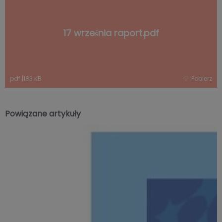
17 września raport.pdf
pdf
|
183 KB
Pobierz
Powiązane artykuły