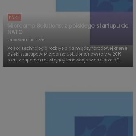
PARP
Microamp Solutions: z polskiego startupu do
NATO
24 października 2025
Polska technologia rozbłysła na międzynarodowej arenie
dzięki startupowi Microamp Solutions. Powstały w 2019
roku, z zapałem rozwijający innowacje w obszarze 5G
mmWave, dziś zachwyca świat swoją obecnością w
globalnych programach obronnych. Firma zdobywa
uznanie jako jed...