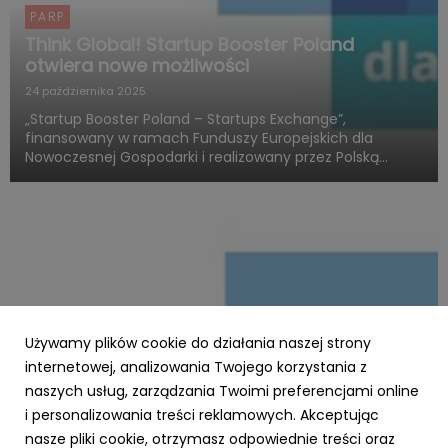
PARP
Think Global! Startup Booster Poland
otwiera nowe możliwości
24 października 2025
„Startup Booster Poland – Startups Exchange”,
finansowany w ramach Funduszy Europejskich dla
Nowoczesnej Gospodarki i realizowany przez Polską
Agencję Rozwoju Przedsiębiorczości, otwiera nowy
rozdział w obszarze programów akceleracyjnych
skierowanych do startupów o międz...
Używamy plików cookie do działania naszej strony
internetowej, analizowania Twojego korzystania z
naszych usług, zarządzania Twoimi preferencjami online
i personalizowania treści reklamowych. Akceptując
PARP
nasze pliki cookie, otrzymasz odpowiednie treści oraz