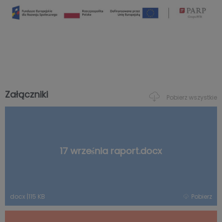
Załączniki
Pobierz wszystkie
17 września raport.docx
docx
|
115 KB
Pobierz