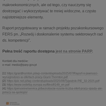
makroekonomicznych, ale od tego, czy nauczymy się
dostrzegać i wykorzystywać te mniej widoczne, a często
najistotniejsze elementy.
Raport przygotowany w ramach projektu pozakonkursowego
FERS pn. „Rozwój i doskonalenie systemu sektorowych rad
ds. kompetencji”.
Pełna treść raportu dostępna
jest na stronie PARP
.
Kontakt dla mediów:
e-mail: media@parp.gov.pl
[1]:
https://grantthornton.pl/wp-content/uploads/2025/07/Raport-o-jawnosci-
wynagrodzen-w-ofertach-pracy-Grant-Thornton.pdf
[2]:
https://pie.net.pl/wp-content/uploads/2025/08/Tygodnik-PIE_32-2025.pdf
[3]:
https://www.cedefop.europa.eu/files/8149_en.pdf
[4]:
https://personnelservice.pl/bezrobocie-rosnie-liczba-ofert-pracy-spada-ale-
polacy-sa-spokojni/