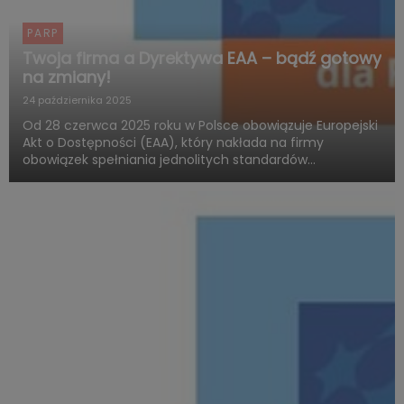
PARP
Twoja firma a Dyrektywa EAA – bądź gotowy
na zmiany!
24 października 2025
Od 28 czerwca 2025 roku w Polsce obowiązuje Europejski
Akt o Dostępności (EAA), który nakłada na firmy
obowiązek spełniania jednolitych standardów
dostępności produktów i usług. Polska Agencja Rozwoju
Przedsiębiorczości (PARP), w ramach Funduszy
Europejskich dla Rozwoju ...