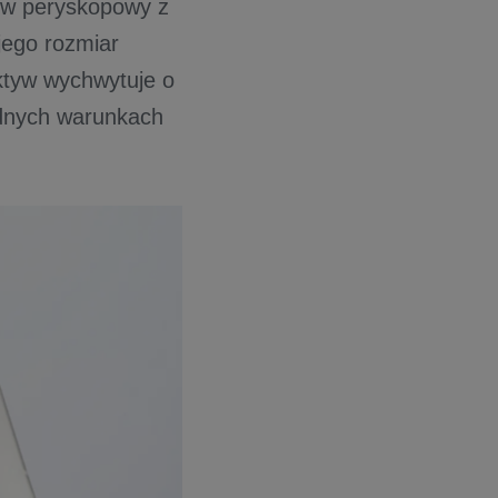
ktyw peryskopowy z
ego rozmiar
ektyw wychwytuje o
udnych warunkach