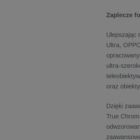
Zaplecze f
Ulepszając 
Ultra, OPP
opracowany 
ultra-szero
teleobiekty
oraz obiekt
Dzięki zaa
True Chroma,
odwzorowani
zaawansowan