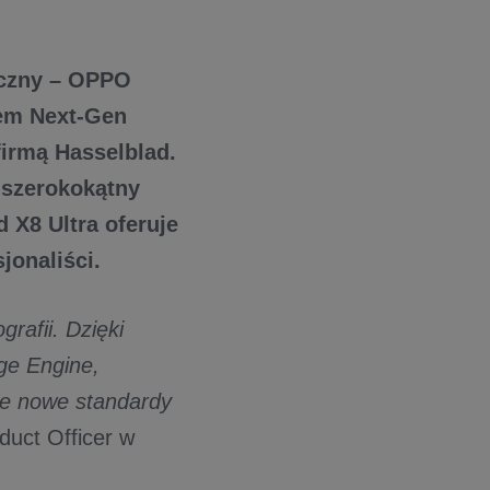
iczny – OPPO
tem Next-Gen
irmą Hasselblad.
szerokokątny
X8 Ultra oferuje
sjonaliści.
rafii. Dzięki
ge Engine,
je nowe standardy
duct Officer w