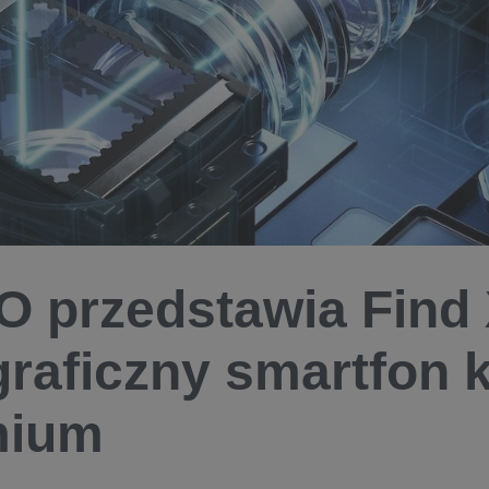
 przedstawia Find 
graficzny smartfon 
mium