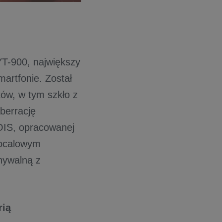
T-900, największy
artfonie. Został
ów, w tym szkło z
berrację
 OIS, opracowanej
nocalowym
nywalną z
rią