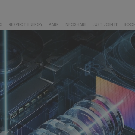
NG
RESPECT ENERGY
PARP
INFOSHARE
JUST JOIN IT
BOO