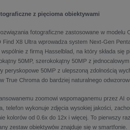
otograficzne z pięcioma obiektywami
rozwiązania fotograficzne zastosowane w modelu
O Find X8 Ultra wprowadza system Next-Gen Pen
wspólnie z firmą Hasselblad, na który składa się 
kokątny 50MP, szerokokątny 50MP z jednocalowy
wy peryskopowe 50MP z ulepszoną zdolnością wyc
yw True Chroma do bardziej naturalnego odwzorow
wansowanemu zoomowi wspomaganemu przez AI o
 telefon wykonuje zdjęcia wysokiej jakości, zacho
e kolorów od 0.6x do 12x i więcej. To pierwszy raz
y zestaw obiektywów znajduje się w smartfonie.