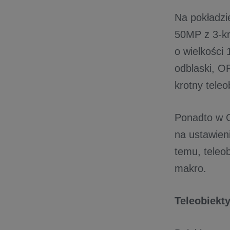
Na pokładzi
50MP z 3-k
o wielkości 
odblaski, O
krotny teleo
Ponadto w 
na ustawieni
temu, teleo
makro.
Teleobiekt