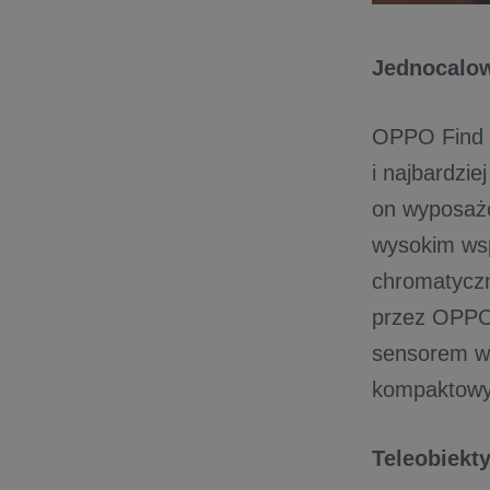
Jednocalow
OPPO Find X
i najbardzi
on wyposażo
wysokim wsp
chromatyczną
przez OPPO,
sensorem w 
kompaktowy
Teleobiekt