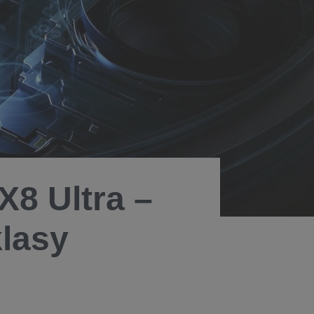
X8 Ultra –
klasy