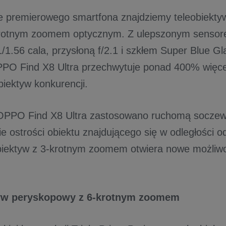
e premierowego smartfona znajdziemy teleobiekt
rotnym zoomem optycznym. Z ulepszonym sensor
1/1.56 cala, przysłoną f/2.1 i szkłem Super Blue G
PPO Find X8 Ultra przechwytuje ponad 400% więcej 
biektyw konkurencji.
OPPO Find X8 Ultra zastosowano ruchomą soczewk
e ostrości obiektu znajdującego się w odległości o
biektyw z 3-krotnym zoomem otwiera nowe możliwoś
yw peryskopowy z 6-krotnym zoomem