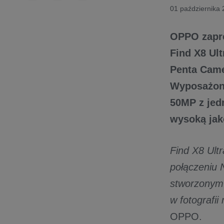
01 października
OPPO zapre
Find X8 Ul
Penta Came
Wyposażon
50MP z jed
wysoką jako
Find X8 Ultr
połączeniu
stworzonym 
w fotografii
OPPO.