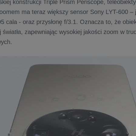
skiej konstrukcji Triple Prism Periscope, teleobie
oomem ma teraz większy sensor Sony LYT-600 – j
95 cala - oraz przysłonę f/3.1. Oznacza to, że obi
 światła, zapewniając wysokiej jakości zoom w tr
wych.