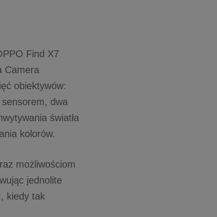
 OPPO Find X7
ta Camera
pięć obiektywów:
m sensorem, dwa
hwytywania światła
ania kolorów.
raz możliwościom
wując jednolite
, kiedy tak