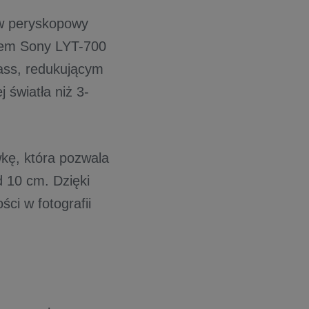
yw peryskopowy
em Sony LYT-700
lass, redukującym
światła niż 3-
ę, która pozwala
d 10 cm. Dzięki
ci w fotografii