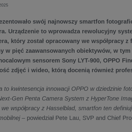
 2025
zentowało swój najnowszy smartfon fotograf
tra. Urządzenie to wprowadza rewolucyjny sys
ra, który został opracowany we współpracy z f
y w pięć zaawansowanych obiektywów, w tym 
nocalowym sensorem Sony LYT-900, OPPO Find 
ść zdjęć i wideo, którą docenią również profe
a to kwintesencja innowacji OPPO w dziedzinie fotog
 Next-Gen Penta Camera System z HyperTone Ima
we współpracy z Hasselblad, smartfon ten definiu
 mobilnej
– powiedział Pete Lau, SVP and Chief Pro