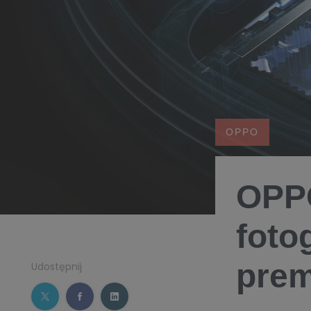
OPPO
OPPO
foto
pre
Udostępnij