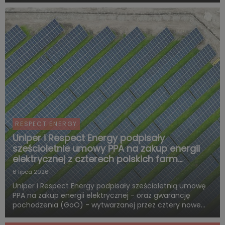
(każda o mocy 10 MW) – do rynku usług bilansujących
oraz będ...
RESPECT ENERGY
Uniper i Respect Energy podpisały
sześcioletnie umowy PPA na zakup energii
elektrycznej z czterech polskich farm
fotowoltaicznych Uniper
6 lipca 2026
Uniper i Respect Energy podpisały sześcioletnią umowę
PPA na zakup energii elektrycznej - oraz gwarancję
pochodzenia (GoO) - wytwarzanej przez cztery nowe
instalacje fotowoltaiczne Uniper w Polsce, o łącznej
mocy 219 MWp. Umowa stanowi ważny krok w realizacji