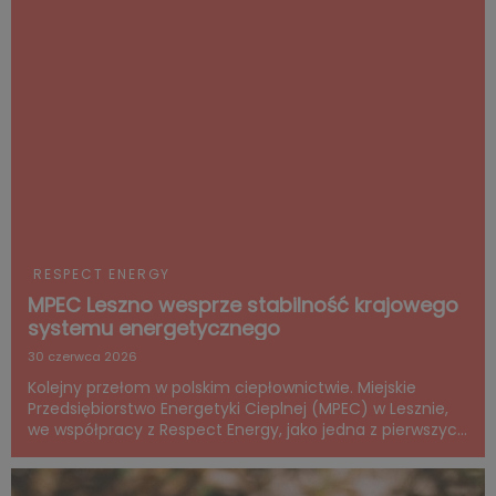
ambicji fir...
RESPECT ENERGY
MPEC Leszno wesprze stabilność krajowego
systemu energetycznego
30 czerwca 2026
Kolejny przełom w polskim ciepłownictwie. Miejskie
Przedsiębiorstwo Energetyki Cieplnej (MPEC) w Lesznie,
we współpracy z Respect Energy, jako jedna z pierwszych
samorządowych spółek w kraju, rozpoczyna proces
kwalifikacji do świadczenia usług bilansujących dla
systemu e...