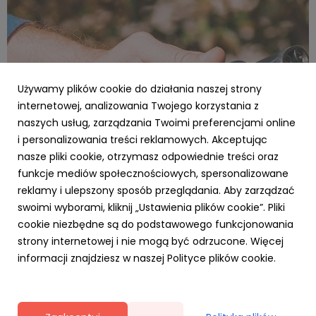
Używamy plików cookie do działania naszej strony
internetowej, analizowania Twojego korzystania z
naszych usług, zarządzania Twoimi preferencjami online
i personalizowania treści reklamowych. Akceptując
nasze pliki cookie, otrzymasz odpowiednie treści oraz
RESPECT ENERGY
funkcje mediów społecznościowych, spersonalizowane
Ekologiczne ładowanie samochodów
reklamy i ulepszony sposób przeglądania. Aby zarządzać
elektrycznych staje się rzeczywistością
swoimi wyborami, kliknij „Ustawienia plików cookie”. Pliki
1 czerwca 2026
cookie niezbędne są do podstawowego funkcjonowania
Sieć ładowania pojazdów elektrycznych Eleport
strony internetowej i nie mogą być odrzucone. Więcej
nawiązała współpracę z Respect Energy w zakresie
informacji znajdziesz w naszej Polityce plików cookie.
dostaw energii pochodzącej w 100% ze źródeł
odnawialnych dla swojej sieci w Polsce. W ramach
partnerstwa firmy zapewniają nie tylko ekologiczne
źródła energii, ale też dostęp d...