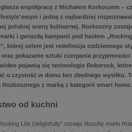
głasza współpracę z Michałem Korkoszem – c
ifestyle’owym i jedną z najbardziej rozpoznawa
ej polskiej sceny kulinarnej. Rozkoszny zost
marki i gwiazdą kampanii pod hasłem „Rocking
y”, której celem jest redefinicja codziennego sty
 oraz pokazanie sztuki czerpania przyjemności
wideo pojawią się technologie Roborock, któr
ać o czystość w domu bez zbędnego wysiłku. T
 Rozkosznego z marką z kategorii smart home.
stwo od kuchni
cking Life Delightfully” rozwija filozofię marki R