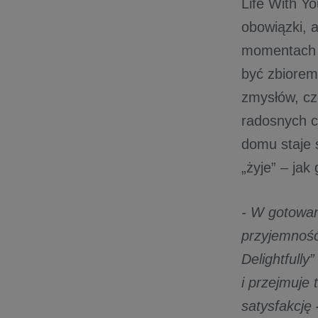
Life With Yo
obowiązki, 
momentach d
być zbiorem
zmysłów, cz
radosnych c
domu staje 
„żyje” – ja
- W gotowan
przyjemność 
Delightfully
i przejmuje
satysfakcję