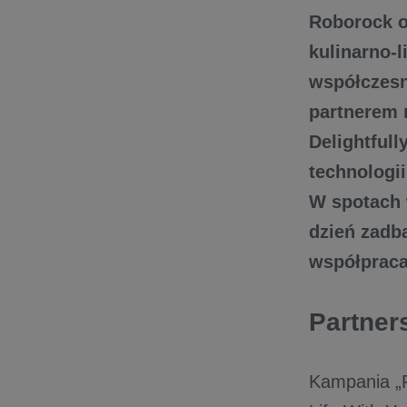
Roborock o
kulinarno-l
współczesn
partnerem 
Delightfull
technologii
W spotach 
dzień zadb
współpraca
Partner
Kampania „Ro