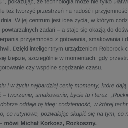
u”, pokazując, że technologia może nie tylko ułatw
ale też tworzyć przestrzeń na radość i przyjemnoś
nia. W jej centrum jest idea życia, w którym codz
 powtarzalnych zadań – a staje się okazją do doś
erpania przyjemności z gotowania, smakowania i 
hwil. Dzięki inteligentnym urządzeniom Roborock 
się lżejsze, szczególnie w momentach, gdy przest
k gotowanie czy wspólne spędzanie czasu.
iu i w życiu najbardziej cenię momenty, które daj
– tworzenie, smakowanie, bycie tu i teraz. „Rocki
” dobrze oddaje tę ideę: codzienność, w której techn
 to, co rutynowe, pozwalając skupić się na tym, co
– mówi Michał Korkosz, Rozkoszny.