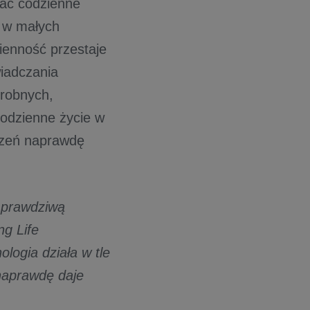
iać codzienne
ć w małych
ienność przestaje
wiadczania
drobnych,
codzienne życie w
rzeń naprawdę
ą prawdziwą
ng Life
ologia działa w tle
 naprawdę daje