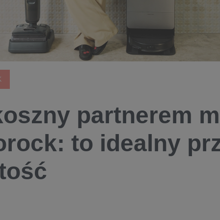
K
oszny partnerem m
rock: to idealny pr
tość