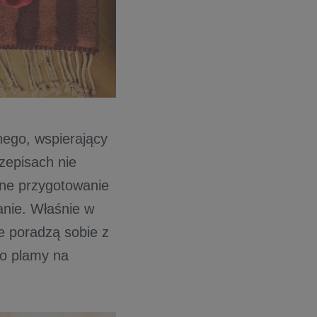
ego, wspierający
zepisach nie
nne przygotowanie
anie. Właśnie w
e poradzą sobie z
o plamy na