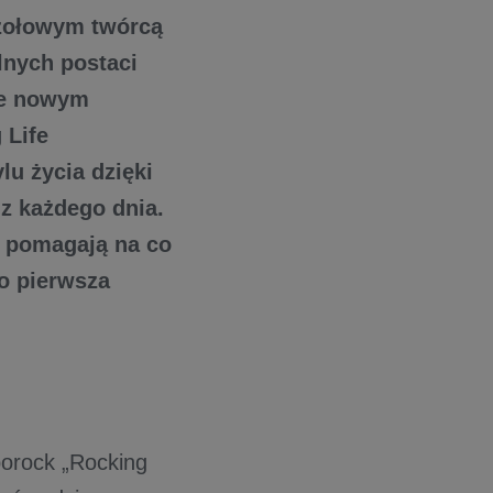
zołowym twórcą
lnych postaci
aje nowym
 Life
lu życia dzięki
 z każdego dnia.
e pomagają na co
o pierwsza
oborock „Rocking