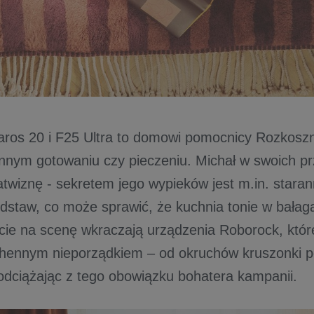
ros 20 i F25 Ultra to domowi pomocnicy Rozkoszn
nnym gotowaniu czy pieczeniu. Michał w swoich pr
atwiznę - sekretem jego wypieków jest m.in. stara
odstaw, co może sprawić, że kuchnia tonie w bałag
e na scenę wkraczają urządzenia Roborock, któr
hennym nieporządkiem – od okruchów kruszonki p
odciążając z tego obowiązku bohatera kampanii.