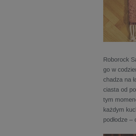
Roborock Sa
go w codzie
chadza na ł
ciasta od p
tym momenci
każdym kuc
podłodze – 