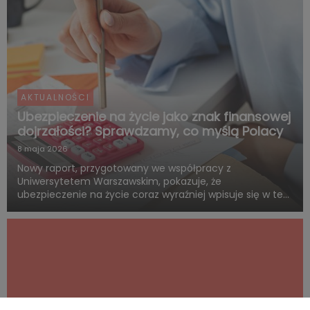
AKTUALNOŚCI
Ubezpieczenie na życie jako znak finansowej
dojrzałości? Sprawdzamy, co myślą Polacy
8 maja 2026
Nowy raport, przygotowany we współpracy z
Uniwersytetem Warszawskim, pokazuje, że
ubezpieczenie na życie coraz wyraźniej wpisuje się w ten
sam system wartości, z którym Polacy łączą dorosłość,
odpowiedzialność i rozsądne planowanie przyszłości.
Blisko połowa badanych uwa...