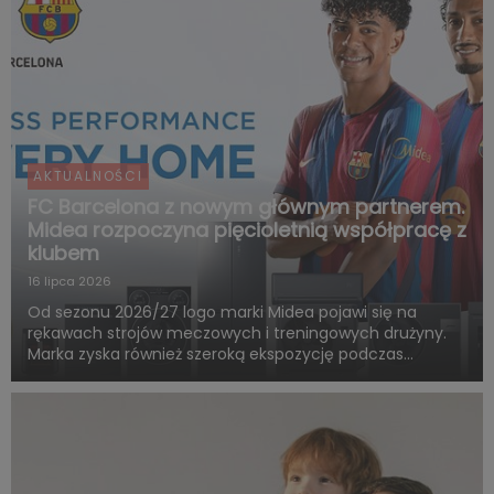
AKTUALNOŚCI
FC Barcelona z nowym głównym partnerem.
Midea rozpoczyna pięcioletnią współpracę z
klubem
16 lipca 2026
Od sezonu 2026/27 logo marki Midea pojawi się na
rękawach strojów meczowych i treningowych drużyny.
Marka zyska również szeroką ekspozycję podczas
rozgrywek FC Barcelony w ramach LaLiga. Pięcioletnia
współpraca obejmie także wspólne działania skierowane
do kibiców, kampa...