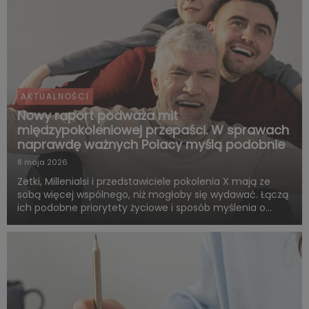
AKTUALNOŚCI
Nowy raport podważa mit
międzypokoleniowej przepaści. W sprawach
naprawdę ważnych Polacy myślą podobnie
8 maja 2026
Zetki, Millenialsi i przedstawiciele pokolenia X mają ze
sobą więcej wspólnego, niż mogłoby się wydawać. Łączą
ich podobne priorytety życiowe i sposób myślenia o
przyszłości. Są zgodni co do tego, że o dorosłości i
dojrzałości życiowej decydują przede wszystkim:
samodzie...