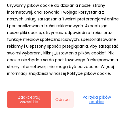
Używamy plików cookie do działania naszej strony
internetowej, analizowania Twojego korzystania z
naszych usług, zarządzania Twoimi preferencjami online
i personalizowania treści reklamowych. Akceptując
AKTUALNOŚCI
nasze pliki cookie, otrzymasz odpowiednie treści oraz
Cyfrowy Biznes się opłaca – rusza
funkcje mediów społecznościowych, spersonalizowane
kampania MRiT i NASK dla MŚP. Za realizację
reklamy i ulepszony sposób przeglądania. Aby zarządzać
odpowiada RO
swoimi wyborami, kliknij „Ustawienia plików cookie”. Pliki
20 kwietnia 2026
cookie niezbędne są do podstawowego funkcjonowania
Agencja Ro na zlecenie Ministerstwa Rozwoju i
strony internetowej i nie mogą być odrzucone. Więcej
Technologii realizuje kampanię „Cyfrowy Biznes”.
informacji znajdziesz w naszej Polityce plików cookie.
Inicjatywa skierowana do sektora MŚP promuje
wdrażanie nowych technologii w biznesie i opiera się na
krótkich, przystępnych treściach typu „snack content”.
Działania zaplanowan...
Zaakceptuj
Polityka plików
Odrzuć
wszystkie
cookies
Polityka prywatności
|
Klauzula RODO