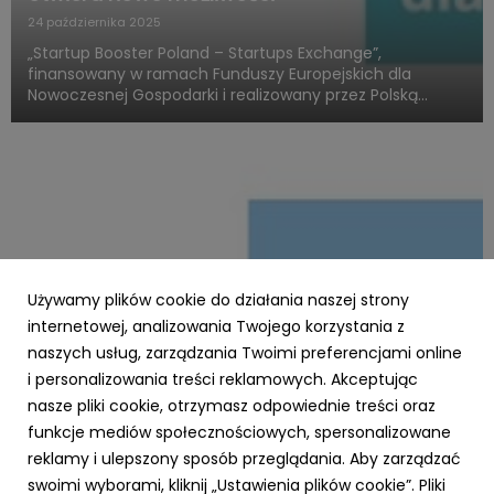
24 października 2025
„Startup Booster Poland – Startups Exchange”,
finansowany w ramach Funduszy Europejskich dla
Nowoczesnej Gospodarki i realizowany przez Polską
Agencję Rozwoju Przedsiębiorczości, otwiera nowy
rozdział w obszarze programów akceleracyjnych
skierowanych do startupów o międz...
Używamy plików cookie do działania naszej strony
internetowej, analizowania Twojego korzystania z
naszych usług, zarządzania Twoimi preferencjami online
i personalizowania treści reklamowych. Akceptując
PARP
nasze pliki cookie, otrzymasz odpowiednie treści oraz
Zielone światło dla Twojej firmy – nawet 3,5
funkcje mediów społecznościowych, spersonalizowane
mln zł na ekologiczną transformację z
reklamy i ulepszony sposób przeglądania. Aby zarządzać
Funduszy Europejskich!
swoimi wyborami, kliknij „Ustawienia plików cookie”. Pliki