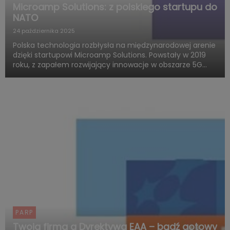
Microamp Solutions: z polskiego startupu do
NATO
24 października 2025
Polska technologia rozbłysła na międzynarodowej arenie
dzięki startupowi Microamp Solutions. Powstały w 2019
roku, z zapałem rozwijający innowacje w obszarze 5G
mmWave, dziś zachwyca świat swoją obecnością w
globalnych programach obronnych. Firma zdobywa
uznanie jako jed...
PARP
Twoja firma a Dyrektywa EAA – bądź gotowy