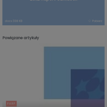
docx
|
138 KB
Pobierz
Powiązane artykuły
PARP